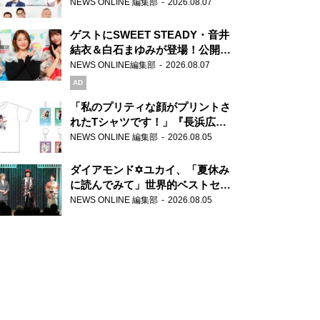
場！『ラジオビバリー昼ズ』
NEWS ONLINE 編集部
2026.08.07
ゲストにSWEET STEADY・音井
結衣＆白石まゆみが登場！公開収
録で素顔全開！
NEWS ONLINE編集部
2026.08.07
AD
「私のプリティな顔がプリントさ
れたTシャツです！」『長浜広奈
天下無双』初の番組グッズ発売
NEWS ONLINE 編集部
2026.08.05
ダイアモンド✡ユカイ、「夏休み
に読んでみて」世界的ベストセラ
ー『アナスタシア』を紹介
NEWS ONLINE 編集部
2026.08.05