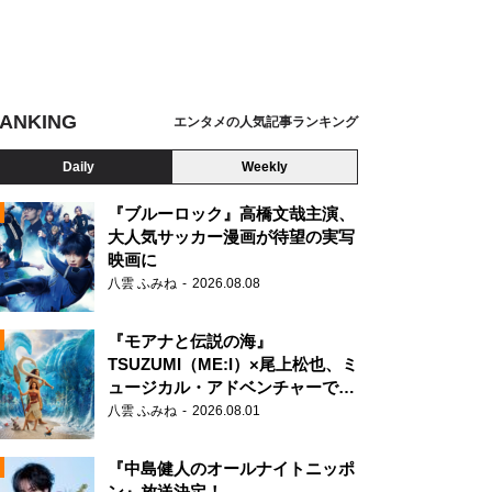
ANKING
エンタメの人気記事ランキング
Daily
Weekly
『ブルーロック』高橋文哉主演、
大人気サッカー漫画が待望の実写
映画に
N
八雲 ふみね
2026.08.08
『モアナと伝説の海』
TSUZUMI（ME:I）×尾上松也、ミ
ュージカル・アドベンチャーで美
声を響かせる
八雲 ふみね
2026.08.01
『中島健人のオールナイトニッポ
ン』放送決定！