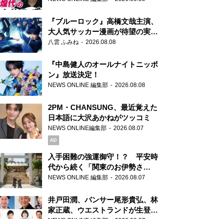
もワクワクしております！」
『ブルーロック』高橋文哉主演、
大人気サッカー漫画が待望の実写
映画に
八雲 ふみね
2026.08.08
『中島健人のオールナイトニッポ
ン』放送決定！
NEWS ONLINE 編集部
2026.08.08
2PM・CHANSUNG、最近覚えた
日本語に大沢あかねがツッコミ
NEWS ONLINE編集部
2026.08.07
AD
入手困難の強運御守！？ 平安時
代から続く「関東のお伊勢さ
ま」、芝大神宮にてランパンプス
NEWS ONLINE 編集部
2026.08.07
が合格祈願！
井戸田潤、パンサー尾形貴弘、林
家正蔵、ウエストランドが生登