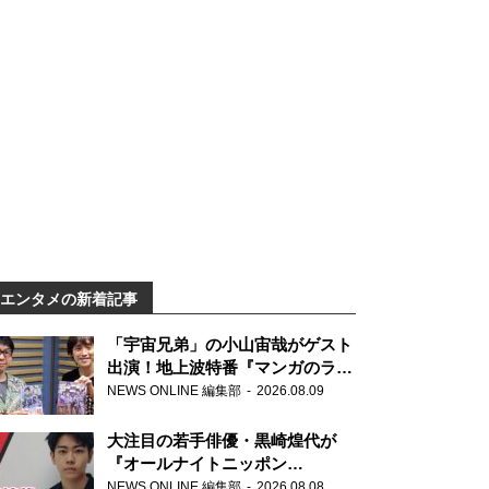
エンタメの新着記事
「宇宙兄弟」の小山宙哉がゲスト
出演！地上波特番『マンガのラジ
オ 宇宙兄弟スペシャル 』
NEWS ONLINE 編集部
2026.08.09
大注目の若手俳優・黒崎煌代が
『オールナイトニッポン
0(ZERO)』に初登場「今からとて
NEWS ONLINE 編集部
2026.08.08