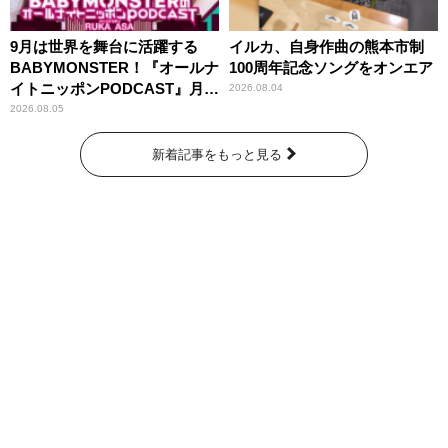
9月は世界を舞台に活躍する
イルカ、自身作曲の熊本市制
BABYMONSTER！『オールナ
100周年記念ソングをオンエア
イトニッポンPODCAST』月替
2026.08.04
わりパーソナリティ
2026.08.05
新着記事をもっと見る