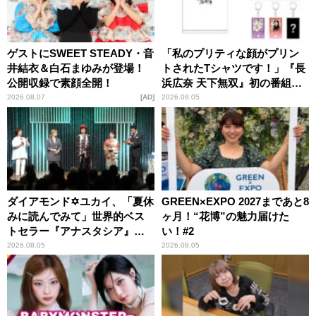
ゲストにSWEET STEADY・音
「私のプリティな顔がプリン
井結衣＆白石まゆみが登場！
トされたTシャツです！」『長
公開収録で素顔全開！
浜広奈 天下無双』初の番組グ
ッズ発売
2026.08.07
AD
2026.08.05
ダイアモンド✡ユカイ、「夏休
GREEN×EXPO 2027まであと8
みに読んでみて」世界的ベス
ヶ月！“花博”の魅力届けた
トセラー『アナスタシア』を
い！#2
紹介
2026.08.05
2026.08.05