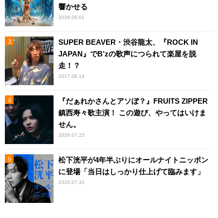
響かせる
2026.08.01
SUPER BEAVER・渋谷龍太、『ROCK IN
JAPAN』でB’zの歌声につられて楽屋を脱
走！？
2017.08.14
『だぁれかさんとアソぼ？』FRUITS ZIPPER
鎮西寿々歌主演！ この遊び、やってはいけま
せん。
2026.07.25
松下洸平が4年半ぶりにオールナイトニッポン
に登場「当日はしっかり仕上げて臨みます」
2026.07.31