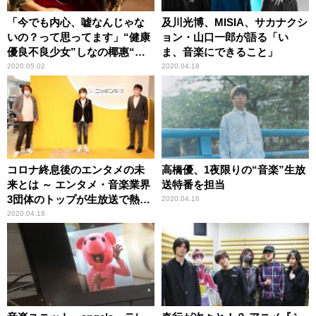
「今でも内心、嘘なんじゃな
及川光博、MISIA、サカナクシ
いの？って思ってます」“健康
ョン・山口一郎が語る「い
優良不良少女”しなの椰惠“オ
ま、音楽にできること」
ールナイトニッポン”初登場！
2020.05.02
2020.04.18
コロナ終息後のエンタメの未
高橋優、1夜限りの“音楽”生放
来とは ～ エンタメ・音楽業界
送特番を担当
3団体のトップが生放送で熱く
2020.04.16
語った3時間
2020.04.18