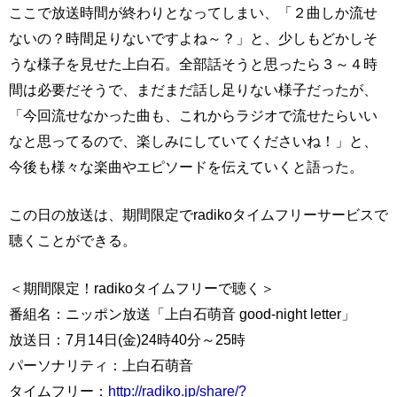
ここで放送時間が終わりとなってしまい、「２曲しか流せ
ないの？時間足りないですよね～？」と、少しもどかしそ
うな様子を見せた上白石。全部話そうと思ったら３～４時
間は必要だそうで、まだまだ話し足りない様子だったが、
「今回流せなかった曲も、これからラジオで流せたらいい
なと思ってるので、楽しみにしていてくださいね！」と、
今後も様々な楽曲やエピソードを伝えていくと語った。
この日の放送は、期間限定でradikoタイムフリーサービスで
聴くことができる。
＜期間限定！radikoタイムフリーで聴く＞
番組名：ニッポン放送「上白石萌音 good‐night letter」
放送日：7月14日(金)24時40分～25時
パーソナリティ：上白石萌音
タイムフリー：
http://radiko.jp/share/?