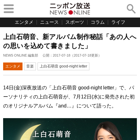
エンタメ
ニュース
スポーツ
コラム
ライフ
上白石萌音、新アルバム制作秘話「あの人へ
の思いを込めて書きました」
NEWS ONLINE 編集部
公開：
2017-07-18
（
2017-07-18
更新）
エンタメ
音楽
上白石萌音 good-night letter
14日(金)深夜放送の「上白石萌音 good‐night letter」で、パ
ーソナリティの上白石萌音が、7月12日(水)に発売された初
のオリジナルアルバム『and…』について語った。