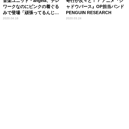
音楽ユニット・angela、テレ
奇行が次々と！？ アニメ『シ
ワークなのにピンクの着ぐる
ャドウバース』OP担当バンド
みで登場「頑張ってるんじゃ
PENGUIN RESEARCH
ないんです」
2020.04.16
2020.03.24