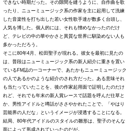
できない時期だった。その隙間を縫うように、自作曲を歌
ったり、ニューミュージック系の作家を主に起用して洗練
した音楽性を打ち出した若い女性歌手達が数多く台頭し、
人気を博した。個人的には、それも憎めなかったのだけ
ど、テレビの中の華やかさと異質な世界に馴染めない人も
多かっただろう。
そこに80年4月、松田聖子が現れる。彼女を最初に見たの
は、普段はニューミュージック系の新人紹介に重きを置い
ているFM誌の一コーナーで、あたかもニューミュージック
の人であるかのような紹介のされ方だった。ある意味それ
も当たっていたことを、後の作家起用面で証明したのだけ
れど、それでも年末の新人賞レースで話題を呼んだ仕草と
か、男性アイドルと噂話がささやかれたことで、「やはり
芸能界の人だな」というイメージが浸透することになる。
結局、80年代アイドルのスタイルの雛形は、聖子のそんな
面によって形成されていったのだが。