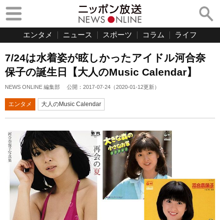
エンタメ
ニュース
スポーツ
コラム
ライフ
7/24は水着姿が眩しかったアイドル河合奈
保子の誕生日【大人のMusic Calendar】
NEWS ONLINE 編集部
公開：
2017-07-24
（
2020-01-12
更新）
エンタメ
大人のMusic Calendar