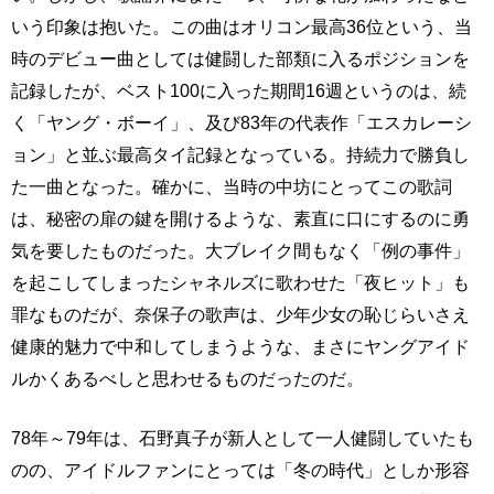
いう印象は抱いた。この曲はオリコン最高36位という、当
時のデビュー曲としては健闘した部類に入るポジションを
記録したが、ベスト100に入った期間16週というのは、続
く「ヤング・ボーイ」、及び83年の代表作「エスカレーシ
ョン」と並ぶ最高タイ記録となっている。持続力で勝負し
た一曲となった。確かに、当時の中坊にとってこの歌詞
は、秘密の扉の鍵を開けるような、素直に口にするのに勇
気を要したものだった。大ブレイク間もなく「例の事件」
を起こしてしまったシャネルズに歌わせた「夜ヒット」も
罪なものだが、奈保子の歌声は、少年少女の恥じらいさえ
健康的魅力で中和してしまうような、まさにヤングアイド
ルかくあるべしと思わせるものだったのだ。
78年～79年は、石野真子が新人として一人健闘していたも
のの、アイドルファンにとっては「冬の時代」としか形容