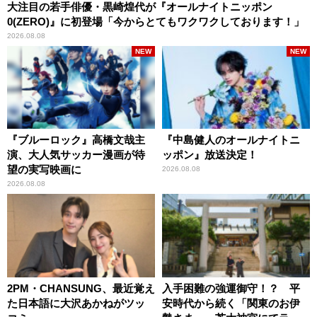
大注目の若手俳優・黒崎煌代が『オールナイトニッポン
0(ZERO)』に初登場「今からとてもワクワクしております！」
2026.08.08
NEW
NEW
『ブルーロック』高橋文哉主
『中島健人のオールナイトニ
演、大人気サッカー漫画が待
ッポン』放送決定！
望の実写映画に
2026.08.08
2026.08.08
2PM・CHANSUNG、最近覚え
入手困難の強運御守！？ 平
た日本語に大沢あかねがツッ
安時代から続く「関東のお伊