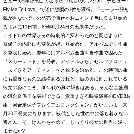
ビュー5周年記念曲となった21枚目のシングル「デビュー?
Fly Me To Love」で遂に悲願の1位を獲得。「セーラー服を
脱がさないで」の発売で時代がおニャン子色に染まり始め
るまさに11日前、85年6月24日の出来事だった。
アイドルの世界がその時劇的に変わったのと同じように、
奈保子の内部にも変化が起こり始めた。アルバムで自作曲
を発表し始め、翌年にはアルバム全曲を自作曲で固めた
『スカーレット』を発表。アイドルから、セルフプロデュ
ースできるアーティストへと脱皮を始める。この時期の曲
にも重要なものは結構あるけれど、瞼の奥に刻まれている
彼女の姿にこそ、80年代の真の輝きはある。そんな全盛期
の河合奈保子を堪能できる、貴重すぎる映像満載のDVD3枚
組『河合奈保子プレミアムコレクション』がいよいよ、来
月30日発売になります。殺伐とした世の中に落ち着かない
皆さんこそ、けんかをやめて、じっくり彼女の世界に浸り
ませんか?