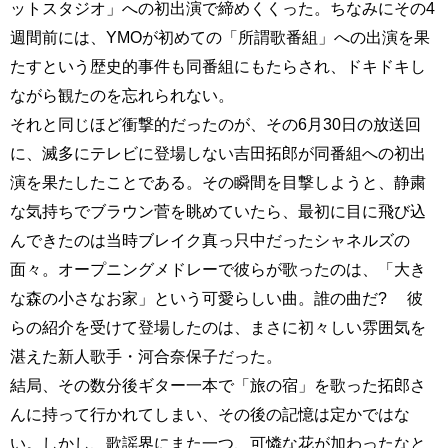
ットスタジオ」への初出演で締めくくった。ちなみにその4
週間前には、YMOが初めての「所謂歌番組」への出演を果
たすという歴史的事件も同番組にもたらされ、ドキドキし
ながら観たのを忘れられない。
それと同じほど衝撃的だったのが、その6月30日の放送回
に、滅多にテレビに登場しない吉田拓郎が同番組への初出
演を果たしたことである。その瞬間を目撃しようと、静粛
な気持ちでブラウン菅を眺めていたら、最初に目に飛び込
んできたのは当時ブレイク真っ只中だったシャネルズの
面々。オープニングメドレーで彼らが歌ったのは、「大き
な森の小さなお家」という可愛らしい曲。誰の曲だ? 彼
らの紹介を受けて登場したのは、まさに初々しい雰囲気を
湛えた新人歌手・河合奈保子だった。
結局、その数分後ギター一本で「旅の宿」を歌った拓郎さ
んに持って行かれてしまい、その後の記憶は定かではな
い。しかし、歌謡界にまた一つ、可憐な花が加わったなと