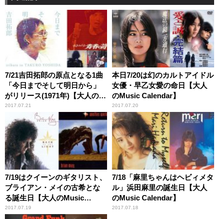
7/21吉田拓郎の原点となる1曲
本日7/20は幻のカルトアイドル
「今日までそして明日から」
女優・早乙女愛の命日【大人
がリリース(1971年)【大人の
のMusic Calendar】
Music Calendar】
2017.07.21
2017.07.20
7/19はクイーンのギタリスト、
7/18「麻里ちゃんはヘビィメタ
ブライアン・メイの古希とな
ル」浜田麻里の誕生日【大人
る誕生日【大人のMusic
のMusic Calendar】
Calendar】
2017.07.19
2017.07.18