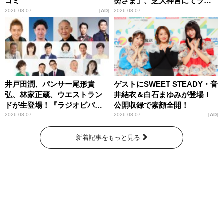
コミ
勢さま」、芝大神宮にてラン
パンプスが合格祈願！
2026.08.07
AD
2026.08.07
井戸田潤、パンサー尾形貴
ゲストにSWEET STEADY・音
弘、林家正蔵、ウエストラン
井結衣＆白石まゆみが登場！
ドが生登場！『ラジオビバリ
公開収録で素顔全開！
ー昼ズ』
2026.08.07
2026.08.07
AD
新着記事をもっと見る