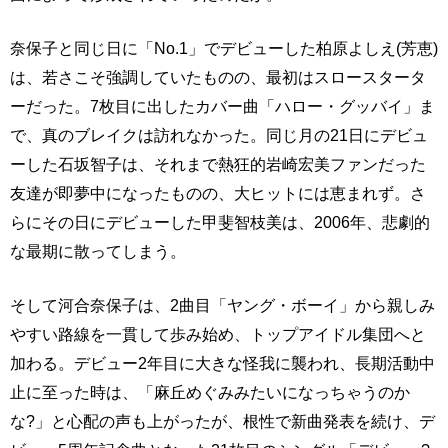
奈保子と同じ日に「No.1」でデビューした柏原よしえ(芳恵)
は、若さこそ強調していたものの、最初はスロースタータ
ーだった。7枚目に出したカバー曲「ハロー・グッバイ」ま
で、真のブレイクは訪れなかった。同じ月の21日にデビュ
ーした石坂智子は、それまで熱狂的岩崎宏美ファンだった
友達が即夢中になったものの、大ヒットには恵まれず。さ
らにその日にデビューした甲斐智枝美は、2006年、悲劇的
な最期に散ってしまう。
そして河合奈保子は、2曲目「ヤング・ボーイ」から親しみ
やすい路線を一貫して歩み始め、トップアイドル集団へと
加わる。デビュー2年目に大きな怪我に襲われ、長期活動中
止に至った時は、「麻丘めぐみみたいになっちゃうのか
な?」と心配の声も上がったが、根性で新曲発表を続け、デ