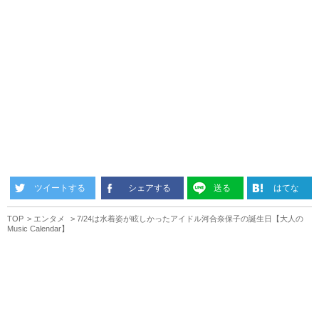
ツイートする
シェアする
送る
はてな
TOP
エンタメ
7/24は水着姿が眩しかったアイドル河合奈保子の誕生日【大人の
Music Calendar】