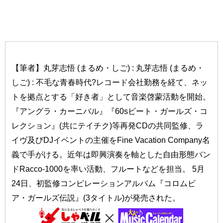
【筆者】丸芽志悟 (まるめ・しご) : 丸芽志悟 (まるめ・
しご) : 不毛な青春時代?レコード会社勤務を経て、ネッ
トを拠点とする「好き者」として音楽啓蒙活動を開始。
『アングラ・カーニバル』『60sビート・ガールズ・コ
レクション』(共にテイチク)等再発CDの共同監修、ラ
イヴ及びDJイベントの主催をFine Vacation Company名
義で手がける。近年は即興演奏を軸とした自由形態バン
ドRacco-1000を率い活動、フルートなどを担当。 5月
24日、初監修コンピレーションアルバム『コロムビ
ア・ガールズ伝説』(3タイトル)が発売された。