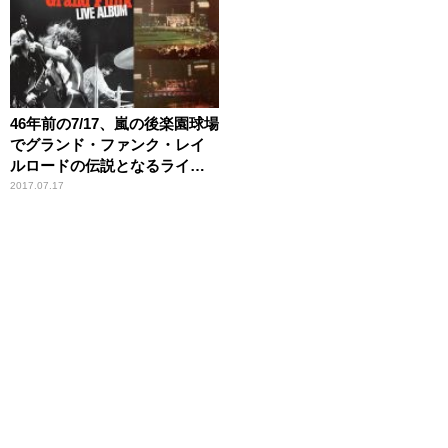
46年前の7/17、嵐の後楽園球場
でグランド・ファンク・レイ
ルロードの伝説となるライヴ
が行われた【大人のMusic
2017.07.17
Calendar】