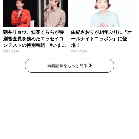
朝井リョウ、知花くららが特
由紀さおりが14年ぶりに『オ
別審査員を務めたエッセイコ
ールナイトニッポン』に登
ンテストの特別番組「#いまあ
場！
なたに伝えたいこと」
2026.08.04
2026.08.04
新着記事をもっと見る