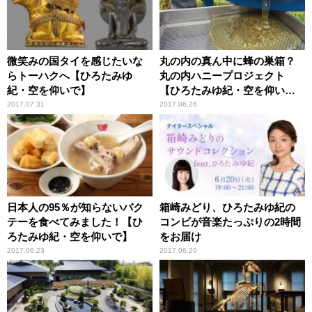
微笑みの国タイを感じたいな
丸の内の真ん中に蜂の巣箱？
らトーハクへ【ひろたみゆ
丸の内ハニープロジェクト
紀・空を仰いで】
【ひろたみゆ紀・空を仰い
で】
2017.07.31
2017.06.26
日本人の95％が知らないバク
箱崎みどり、ひろたみゆ紀の
テーを食べてみました！【ひ
コンビが音楽たっぷりの2時間
ろたみゆ紀・空を仰いで】
をお届け
2017.06.23
2017.06.20