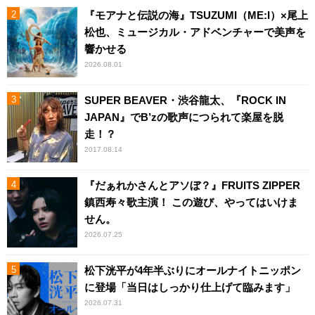
『モアナと伝説の海』TSUZUMI（ME:I）×尾上
松也、ミュージカル・アドベンチャーで美声を
響かせる
2026.08.01
SUPER BEAVER・渋谷龍太、『ROCK IN
JAPAN』でB’zの歌声につられて楽屋を脱
走！？
2017.08.14
『だぁれかさんとアソぼ？』FRUITS ZIPPER
鎮西寿々歌主演！ この遊び、やってはいけま
せん。
2026.07.25
松下洸平が4年半ぶりにオールナイトニッポン
に登場「当日はしっかり仕上げて臨みます」
2026.07.31