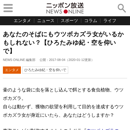
エンタメ
ニュース
スポーツ
コラム
ライフ
あなたのそばにもウツボカズラ女がいるか
もしれない？【ひろたみゆ紀・空を仰い
で】
NEWS ONLINE 編集部
公開：
2017-08-04
（
2020-01-12
更新）
エンタメ
ひろたみゆ紀・空を仰いで
壷のような袋に虫を落とし込んで餌とする食虫植物、ウツ
ボカズラ。
自らは動かず、獲物の欲望を利用して目的を達成するウツ
ボカズラ女が身近にいたら、あなたはどうしますか？