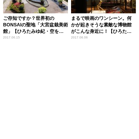
ご存知ですか？世界初の
まるで映画のワンシーン。何
BONSAIの聖地「大宮盆栽美術
かが起きそうな素敵な博物館
館」【ひろたみゆ紀・空を仰
がこんな身近に！【ひろたみ
いで】
ゆ紀・空を仰いで】
2017.06.15
2017.06.06