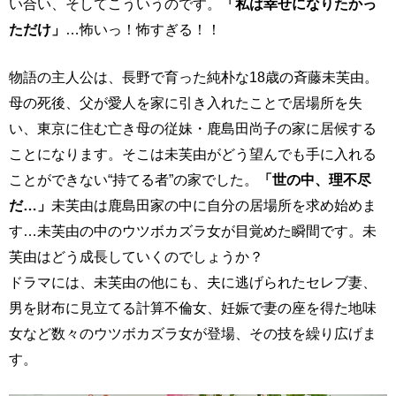
い合い、そしてこういうのです。
「私は幸せになりたかっ
ただけ」
…怖いっ！怖すぎる！！
物語の主人公は、長野で育った純朴な18歳の斉藤未芙由。
母の死後、父が愛人を家に引き入れたことで居場所を失
い、東京に住む亡き母の従妹・鹿島田尚子の家に居候する
ことになります。そこは未芙由がどう望んでも手に入れる
ことができない“持てる者”の家でした。
「世の中、理不尽
だ…」
未芙由は鹿島田家の中に自分の居場所を求め始めま
す…未芙由の中のウツボカズラ女が目覚めた瞬間です。未
芙由はどう成長していくのでしょうか？
ドラマには、未芙由の他にも、夫に逃げられたセレブ妻、
男を財布に見立てる計算不倫女、妊娠で妻の座を得た地味
女など数々のウツボカズラ女が登場、その技を繰り広げま
す。