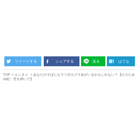
ツイートする
シェアする
送る
はてな
TOP
エンタメ
あなたのそばにもウツボカズラ女がいるかもしれない？【ひろたみ
ゆ紀・空を仰いで】