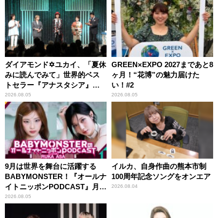
ダイアモンド✡ユカイ、「夏休
GREEN×EXPO 2027まであと8
みに読んでみて」世界的ベス
ヶ月！“花博”の魅力届けた
トセラー『アナスタシア』を
い！#2
紹介
2026.08.05
2026.08.05
9月は世界を舞台に活躍する
イルカ、自身作曲の熊本市制
BABYMONSTER！『オールナ
100周年記念ソングをオンエア
イトニッポンPODCAST』月替
2026.08.04
わりパーソナリティ
2026.08.05