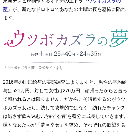
東海テレビが制作するオトナの土ドラ『
ウツボカズラの
夢
』が、新たなドロドロであなたの土曜の夜を恐怖に陥れ
ます。
『ウツボカズラの夢』公式サイトより
2016年の国民給与の実態調査によりますと、男性の平均給
与は521万円。対して女性は276万円…頑張ったからと言っ
て報われるとは限りません。だからこそ暗躍するのがウツ
ボカズラ女たち。決して攻撃的ではなく、訪れたチャンス
は逃さず飲み込む…“持てる者”を養分に成長していきます。
様々な女たちが「夢＝幸せ」を求め、それぞれの欲望を食