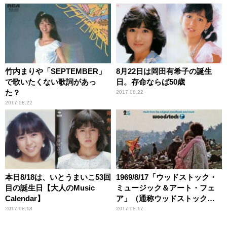
竹内まりや「SEPTEMBER」
8月22日は岡田有希子の誕生
で歌いたくない歌詞があっ
日。存命ならば50歳
た？
2017.08.22
2017.08.22
本日8/18は、いとうまいこ53回
1969/8/17「ウッドストック・
目の誕生日【大人のMusic
ミュージック＆アート・フェ
Calendar】
ア」（通称ウッドストック）
の最終日が開催【大人のMusic
2017.08.18
2017.08.17
Calendar】