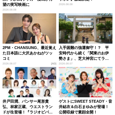
望の実写映画に
2026.08.08
2026.08.08
2PM・CHANSUNG、最近覚え
入手困難の強運御守！？ 平
た日本語に大沢あかねがツッ
安時代から続く「関東のお伊
コミ
勢さま」、芝大神宮にてラン
パンプスが合格祈願！
2026.08.07
AD
2026.08.07
井戸田潤、パンサー尾形貴
ゲストにSWEET STEADY・音
弘、林家正蔵、ウエストラン
井結衣＆白石まゆみが登場！
ドが生登場！『ラジオビバリ
公開収録で素顔全開！