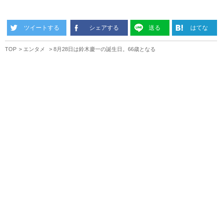
ツイートする
シェアする
送る
はてな
TOP
エンタメ
8月28日は鈴木慶一の誕生日。66歳となる