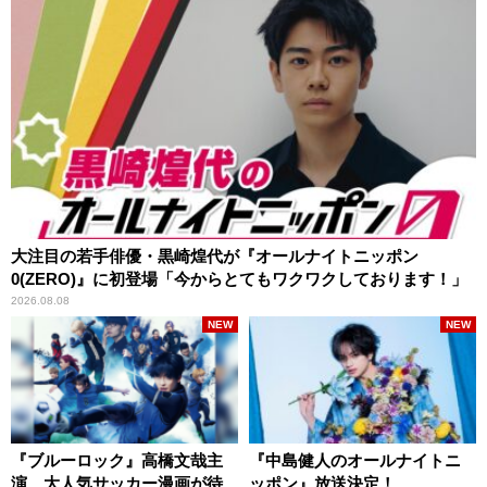
大注目の若手俳優・黒崎煌代が『オールナイトニッポン
0(ZERO)』に初登場「今からとてもワクワクしております！」
2026.08.08
NEW
NEW
『ブルーロック』高橋文哉主
『中島健人のオールナイトニ
演、大人気サッカー漫画が待
ッポン』放送決定！