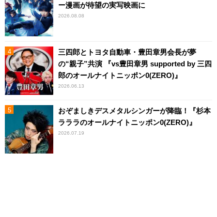
ー漫画が待望の実写映画に
2026.08.08
三四郎とトヨタ自動車・豊田章男会長が夢
の“親子”共演 『vs豊田章男 supported by 三四
郎のオールナイトニッポン0(ZERO)』
2026.06.13
おぞましきデスメタルシンガーが降臨！『杉本
ラララのオールナイトニッポン0(ZERO)』
2026.07.19