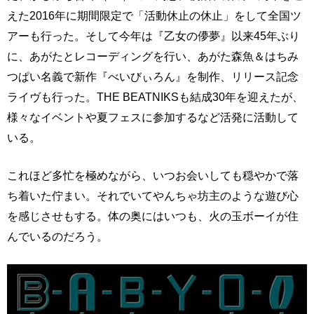
えた2016年に期間限定で「活動休止の休止」をして全国ツ
アーも行った。そして今年は『乙女の儚夢』以来45年ぶり
に、あがたとレコーディングを行い、あがた森魚＆はちみ
つぱい名義で新作『べいびぃろん』を制作、リリース記念
ライヴも行った。THE BEATNIKSも結成30年を迎えたが、
様々なイベントや夏フェスに参加するなど活発に活動して
いる。
これほど多忙を極めながら、いつお会いしても穏やかで落
ち着いた佇まい。それでいてやんちゃ坊主のような遊び心
を感じさせもする。体の奥にはいつも、火の玉ボーイが住
んでいるのだろう。