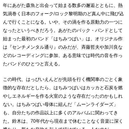
年にあがた森魚と出会って始まる数多の邂逅とともに、熱
気渦巻く日本のフォーク/ロック黎明期のど真ん中に飛び込
んで行くことになる。いや、その渦を作る原動力の一つに
なったというべきだろう。あがたのバック・バンドとして
始まった最初のバンド「はちみつぱい」は、オリジナル作
は『センチメンタル通り』のみだが、斉藤哲夫や加川良な
どのレコーディングに参加、ある意味では時代の音を作っ
たバンドのひとつと言える。
この時代、はっぴいえんどが先頭を行く機関車のごとく象
徴的な存在だとしたら、はちみつぱいはカッカと石炭を燃
やしエネルギーを作る火室のような存在だったのかもしれ
ない。はちみつぱい母体に組んだ「ムーンライダーズ」
も、自分たちの作品以上に多くのアルバムに関わってき
た。鈴木は、70年代から現在まで休むことなく音楽に深く