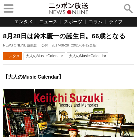
エンタメ
ニュース
スポーツ
コラム
ライフ
8月28日は鈴木慶一の誕生日。66歳となる
NEWS ONLINE 編集部
公開：
2017-08-28
（
2020-01-12
更新）
エンタメ
大人のMusic Calendar
大人のMusic Calendar
【大人のMusic Calendar】