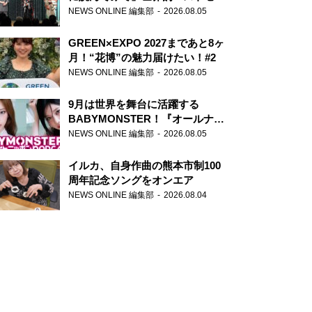
ー『アナスタシア』を紹介
NEWS ONLINE 編集部
2026.08.05
GREEN×EXPO 2027まであと8ヶ
月！“花博”の魅力届けたい！#2
NEWS ONLINE 編集部
2026.08.05
9月は世界を舞台に活躍する
BABYMONSTER！『オールナイ
トニッポンPODCAST』月替わり
NEWS ONLINE 編集部
2026.08.05
パーソナリティ
イルカ、自身作曲の熊本市制100
周年記念ソングをオンエア
NEWS ONLINE 編集部
2026.08.04