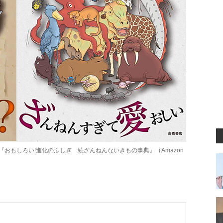
『
おもしろい!進化のふしぎ 続ざんねんないきもの事典
』（Amazon