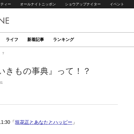
リティー
オールナイトニッポン
ショウアップナイター
イベント
ライフ
新着記事
ランキング
！？
いきもの事典』って！？
01
1:30「
垣花正とあなたとハッピー
」