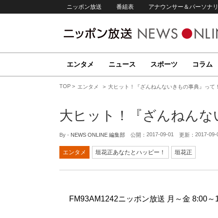
ニッポン放送
番組表
アナウンサー＆パーソナ
エンタメ
ニュース
スポーツ
コラム
TOP
エンタメ
大ヒット！『ざんねんないきもの事典』って
大ヒット！『ざんねんな
2017-09-01
2017-09-
By -
NEWS ONLINE 編集部
公開：
更新：
エンタメ
垣花正あなたとハッピー！
垣花正
FM93AM1242ニッポン放送 月～金 8:00～1