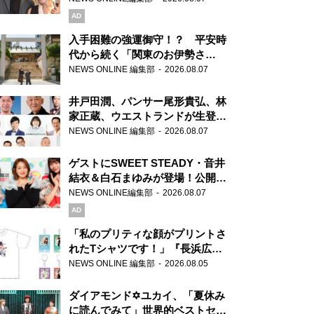
AD
入手困難の強運御守！？ 平安時
代から続く「関東のお伊勢さ
ま」、芝大神宮にてランパンプス
NEWS ONLINE 編集部
2026.08.07
が合格祈願！
井戸田潤、パンサー尾形貴弘、林
家正蔵、ウエストランドが生登
場！『ラジオビバリー昼ズ』
NEWS ONLINE 編集部
2026.08.07
ゲストにSWEET STEADY・音井
結衣＆白石まゆみが登場！公開収
録で素顔全開！
NEWS ONLINE編集部
2026.08.07
AD
「私のプリティな顔がプリントさ
れたTシャツです！」『長浜広奈
天下無双』初の番組グッズ発売
NEWS ONLINE 編集部
2026.08.05
ダイアモンド✡ユカイ、「夏休み
に読んでみて」世界的ベストセラ