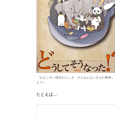
『
おもしろい!進化のふしぎ ざんねんないきもの事典
』
より）
たとえば…