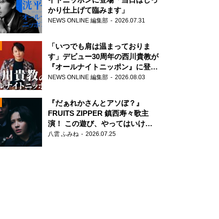
かり仕上げて臨みます」
NEWS ONLINE 編集部
2026.07.31
「いつでも肩は温まっておりま
す」デビュー30周年の西川貴教が
『オールナイトニッポン』に登
場！
NEWS ONLINE 編集部
2026.08.03
N
『だぁれかさんとアソぼ？』
FRUITS ZIPPER 鎮西寿々歌主
演！ この遊び、やってはいけま
せん。
八雲 ふみね
2026.07.25
N