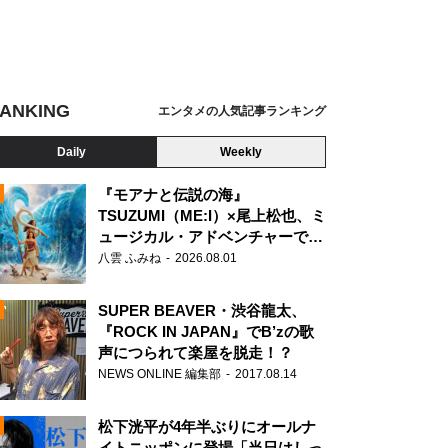
ANKING
エンタメの人気記事ランキング
Daily
Weekly
『モアナと伝説の海』
TSUZUMI（ME:I）×尾上松也、ミ
ュージカル・アドベンチャーで美
N
声を響かせる
八雲 ふみね
2026.08.01
SUPER BEAVER・渋谷龍太、
『ROCK IN JAPAN』でB’zの歌
声につられて楽屋を脱走！？
NEWS ONLINE 編集部
2017.08.14
松下洸平が4年半ぶりにオールナ
イトニッポンに登場「当日はしっ