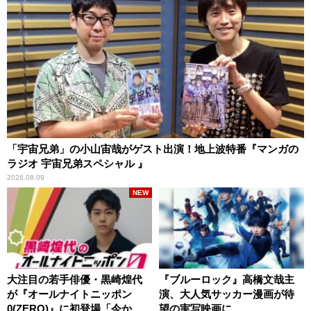
「宇宙兄弟」の小山宙哉がゲスト出演！地上波特番『マンガの
ラジオ 宇宙兄弟スペシャル 』
2026.08.09
NEW
大注目の若手俳優・黒崎煌代
『ブルーロック』高橋文哉主
が『オールナイトニッポン
演、大人気サッカー漫画が待
0(ZERO)』に初登場「今から
望の実写映画に