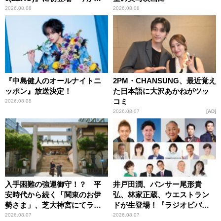
とてもワクワクしておりま
2026.08.08
2026.08.08
す！」
『中島健人のオールナイトニ
2PM・CHANSUNG、最近覚え
ッポン』放送決定！
た日本語に大沢あかねがツッ
コミ
2026.08.08
2026.08.07
AD
入手困難の強運御守！？ 平
井戸田潤、パンサー尾形貴
安時代から続く「関東のお伊
弘、林家正蔵、ウエストラン
勢さま」、芝大神宮にてラン
ドが生登場！『ラジオビバリ
パンプスが合格祈願！
ー昼ズ』
2026.08.07
2026.08.07