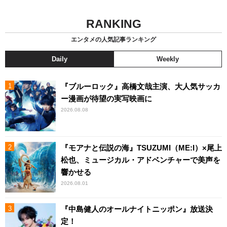
RANKING
エンタメの人気記事ランキング
Daily
Weekly
『ブルーロック』高橋文哉主演、大人気サッカ
ー漫画が待望の実写映画に
2026.08.08
『モアナと伝説の海』TSUZUMI（ME:I）×尾上
松也、ミュージカル・アドベンチャーで美声を
響かせる
2026.08.01
『中島健人のオールナイトニッポン』放送決
定！