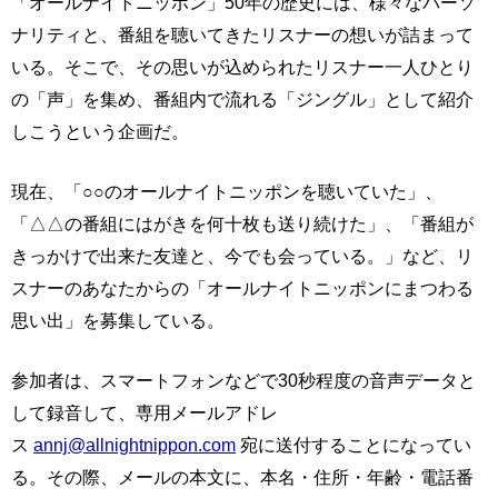
「オールナイトニッポン」50年の歴史には、様々なパーソ
ナリティと、番組を聴いてきたリスナーの想いが詰まって
いる。そこで、その思いが込められたリスナー一人ひとり
の「声」を集め、番組内で流れる「ジングル」として紹介
しこうという企画だ。
現在、「○○のオールナイトニッポンを聴いていた」、
「△△の番組にはがきを何十枚も送り続けた」、「番組が
きっかけで出来た友達と、今でも会っている。」など、リ
スナーのあなたからの「オールナイトニッポンにまつわる
思い出」を募集している。
参加者は、スマートフォンなどで30秒程度の音声データと
して録音して、専用メールアドレ
ス
annj@allnightnippon.com
宛に送付することになってい
る。その際、メールの本文に、本名・住所・年齢・電話番