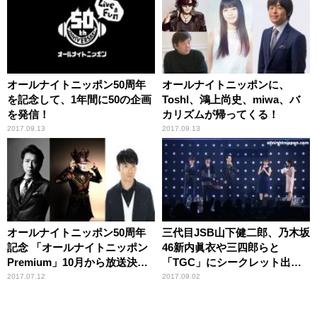
オールナイトニッポン50周年
オールナイトニッポンに、
を記念して、1年間に50の企画
Toshl、鴻上尚史、miwa、バ
を発信！
カリズムが帰ってくる！
2017.09.13
2017.09.13
オールナイトニッポン50周年
三代目JSB山下健二郎、乃木坂
記念 「オールナイトニッポン
46新内眞衣や三四郎らと
Premium」10月から放送決
「TGC」にシークレット出
定！パーソナリティは、綾小
演！
2017.07.12
2017.09.02
路 翔、ココリコ、藤井フミ
ヤ、デーモン閣下、藤井隆！