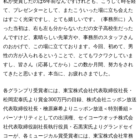
私が受賞したのは6年前なんですけれども、こうして時を経
て、プレゼンターとして、またこういった場に立ち会えた
はすごく光栄ですし、とても嬉しいです。（事務所に）入
った当初は、右も左も分からないただの女子高校生だった
んですけど、素晴らしい先輩方や、事務所のスタッフさん
のおかげで、この場に立てております。今回、初めて、男
性の方が入られるということで、とてもワクワクしていま
すし、皆さん（応募してから）この数か月間、努力をされ
てきたと思います。本当に、お疲れさまでした。
各グランプリ受賞者には、東宝株式会社代表取締役社長・
松岡宏泰氏より賞金300万円の目録、株式会社ニッポン放送
代表取締役社長・檜原麻希よりニッポン放送＜特別番組＞
パーソナリティとしての出演権、セイコーウオッチ株式会
社代表取締役副社長執行役員・石黒実氏よりグランドセイ
コーが、各ミュージカル賞受賞者には、東宝株式会社常務