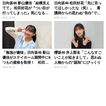
日向坂46 影山優佳「結構見え
日向坂46 松田好花「先に言っ
てて」 松田好花が『つい目が
てほしかったな（笑）」 看
行ってしまった』気になる衣
護師からの思わぬ“告白”で頭
装
が真っ白になった顛末を明か
2022.11.05
2021.10.17
す
「勉強が趣味」日向坂46 影山
櫻坂46 井上梨名「こんなすご
優佳がステイホーム期間中に6
いことが起きまして」 思わぬ
つもの資格を取得！ 松田好
人物からの“認知”にびっくり
花も仰天
2022.05.14
2022.10.30