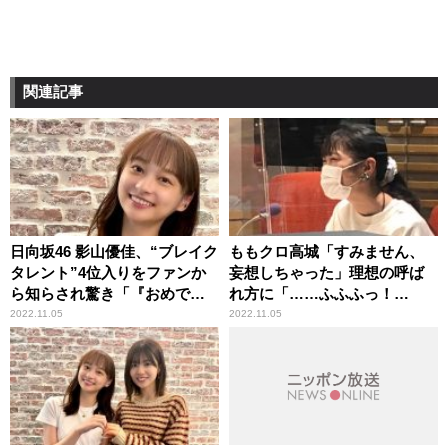
関連記事
日向坂46 影山優佳、“ブレイク
ももクロ高城「すみません、
タレント”4位入りをファンか
妄想しちゃった」理想の呼ば
ら知らされ驚き「『おめでと
れ方に「……ふふふっ！
う』っていっぱい来たの」
（笑）」
2022.11.05
2022.11.05