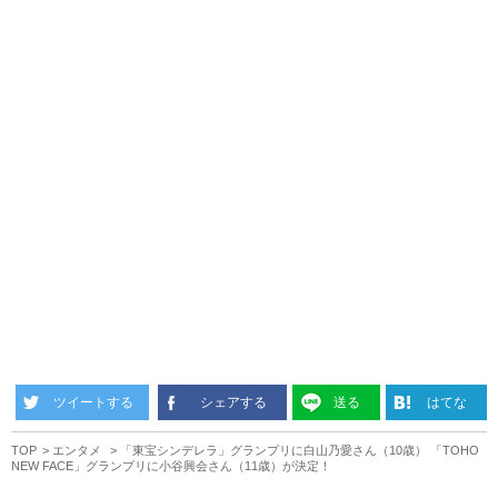
ツイートする
シェアする
送る
はてな
TOP
エンタメ
「東宝シンデレラ」グランプリに白山乃愛さん（10歳） 「TOHO
NEW FACE」グランプリに小谷興会さん（11歳）が決定！