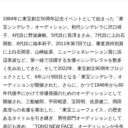
1984年に東宝創立50周年記念イベントとして始まった「東
宝シンデレラ」オーディション。初代シンデレラに沢口靖
子、4代目に野波麻帆、5代目に長澤まさみ、7代目に上白石
萌歌、8代目に福本莉子。2011年第7回では、審査員特別賞
に上白石萌音、山崎紘菜、ニュージェネレーション賞に浜
辺美波など、第一線で活躍する女優≪シンデレラ≫を数多
く生み出してきた。そして2022年、東宝創立90周年プロジ
ェクトとして、6年ぶり9回目となる「東宝シンデレラ」オ
ーディションが開催された。さらに、かつて1946年から60
年代後半にかけて俳優発掘のためのオーディションとして
開催され、三船敏郎、平田昭彦、宝田明、佐原健二、岡田
真澄らの名優を輩出した、「東宝ニューフェイス」の歴史
あるタイトルを引き継ぎ、男性部門オーディションとして
表記も改め、「TOHO NEW FACE」オーディションが今年