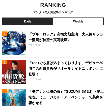
RANKING
エンタメの人気記事ランキング
Daily
Weekly
『ブルーロック』高橋文哉主演、大人気サッカ
ー漫画が待望の実写映画に
2026.08.08
「いつでも肩は温まっております」デビュー30
周年の西川貴教が『オールナイトニッポン』に
登場！
2026.08.03
『モアナと伝説の海』TSUZUMI（ME:I）×尾上
松也、ミュージカル・アドベンチャーで美声を
響かせる