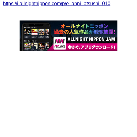
https://i.allnightnippon.com/p/e_anni_atsushi_010