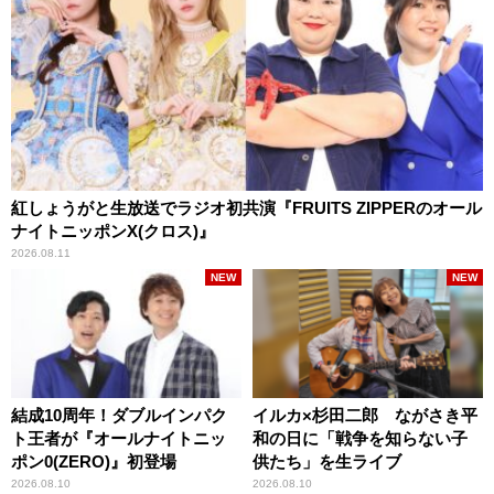
紅しょうがと生放送でラジオ初共演『FRUITS ZIPPERのオール
ナイトニッポンX(クロス)』
2026.08.11
NEW
NEW
結成10周年！ダブルインパク
イルカ×杉田二郎 ながさき平
ト王者が『オールナイトニッ
和の日に「戦争を知らない子
ポン0(ZERO)』初登場
供たち」を生ライブ
2026.08.10
2026.08.10