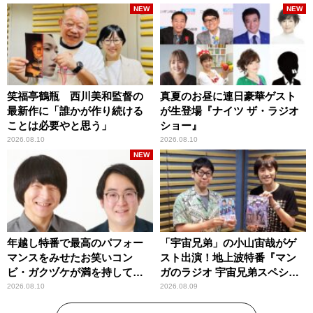
NEW
NEW
笑福亭鶴瓶 西川美和監督の
真夏のお昼に連日豪華ゲスト
最新作に「誰かが作り続ける
が生登場『ナイツ ザ・ラジオ
ことは必要やと思う」
ショー』
2026.08.10
2026.08.10
NEW
年越し特番で最高のパフォー
「宇宙兄弟」の小山宙哉がゲ
マンスをみせたお笑いコン
スト出演！地上波特番『マン
ビ・ガクヅケが満を持して
ガのラジオ 宇宙兄弟スペシャ
『オールナイトニッポン
ル 』
2026.08.10
2026.08.09
0(ZERO)』に登場！