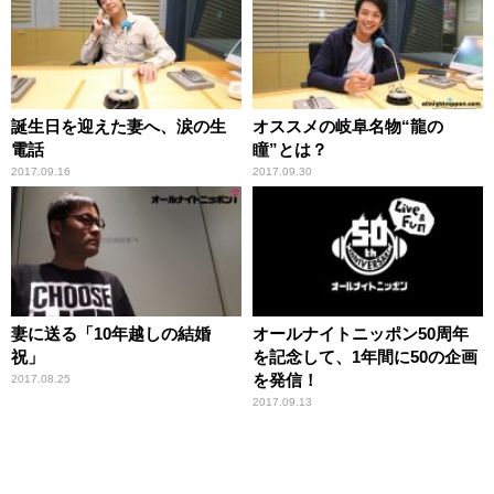
誕生日を迎えた妻へ、涙の生
オススメの岐阜名物“龍の
電話
瞳”とは？
2017.09.16
2017.09.30
妻に送る「10年越しの結婚
オールナイトニッポン50周年
祝」
を記念して、1年間に50の企画
を発信！
2017.08.25
2017.09.13