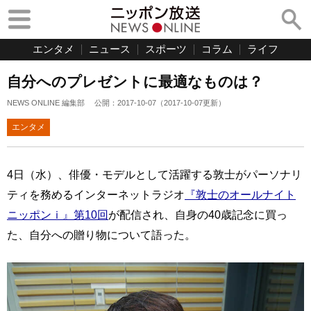
エンタメ
ニュース
スポーツ
コラム
ライフ
自分へのプレゼントに最適なものは？
NEWS ONLINE 編集部
公開：
2017-10-07
（
2017-10-07
更新）
エンタメ
4日（水）、俳優・モデルとして活躍する敦士がパーソナリ
ティを務めるインターネットラジオ
『敦士のオールナイト
ニッポンｉ』第10回
が配信され、自身の40歳記念に買っ
た、自分への贈り物について語った。