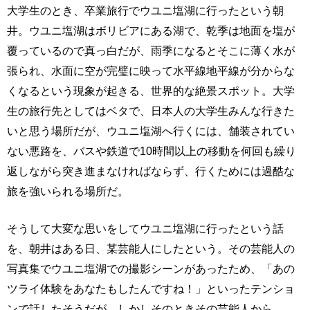
大学生のとき、卒業旅行でウユニ塩湖に行ったという朝
井。ウユニ塩湖はボリビアにある湖で、乾季は地面を塩が
覆っているので真っ白だが、雨季になるとそこに薄く水が
張られ、水面に空が完璧に映って水平線地平線が分からな
くなるという現象が起きる、世界的な絶景スポット。大学
生の旅行先としてはベタで、日本人の大学生みんな行きた
いと思う場所だが、ウユニ塩湖へ行くには、舗装されてい
ない悪路を、バスや鉄道で10時間以上の移動を何回も繰り
返しながら突き進まなければならず、行くためには過酷な
旅を強いられる場所だ。
そうして大変な思いをしてウユニ塩湖に行ったという話
を、朝井はある日、某芸能人にしたという。その芸能人の
写真集でウユニ塩湖での撮影シーンがあったため、「あの
ツライ体験をあなたもしたんですね！」といったテンショ
ンで話したそうだが、しかしそのときその芸能人から、