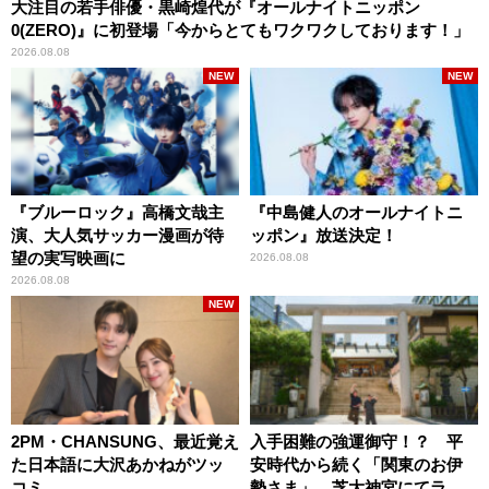
大注目の若手俳優・黒崎煌代が『オールナイトニッポン
0(ZERO)』に初登場「今からとてもワクワクしております！」
2026.08.08
NEW
NEW
『ブルーロック』高橋文哉主
『中島健人のオールナイトニ
演、大人気サッカー漫画が待
ッポン』放送決定！
望の実写映画に
2026.08.08
2026.08.08
NEW
2PM・CHANSUNG、最近覚え
入手困難の強運御守！？ 平
た日本語に大沢あかねがツッ
安時代から続く「関東のお伊
コミ
勢さま」、芝大神宮にてラン