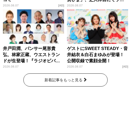
パンプスが合格祈願！
2026.08.07
AD
2026.08.07
井戸田潤、パンサー尾形貴
ゲストにSWEET STEADY・音
弘、林家正蔵、ウエストラン
井結衣＆白石まゆみが登場！
ドが生登場！『ラジオビバリ
公開収録で素顔全開！
ー昼ズ』
2026.08.07
2026.08.07
AD
新着記事をもっと見る