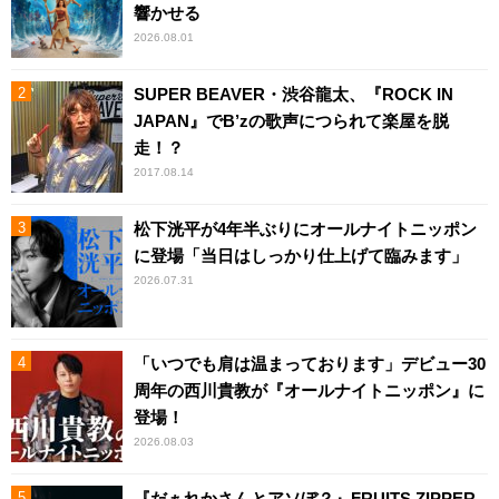
響かせる
2026.08.01
SUPER BEAVER・渋谷龍太、『ROCK IN
JAPAN』でB’zの歌声につられて楽屋を脱
走！？
2017.08.14
松下洸平が4年半ぶりにオールナイトニッポン
に登場「当日はしっかり仕上げて臨みます」
2026.07.31
「いつでも肩は温まっております」デビュー30
周年の西川貴教が『オールナイトニッポン』に
登場！
2026.08.03
『だぁれかさんとアソぼ？』FRUITS ZIPPER