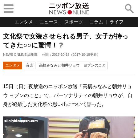
エンタメ
ニュース
スポーツ
コラム
ライフ
文化祭で女装させられる男子、女子が持っ
てきた○○に驚愕！？
NEWS ONLINE 編集部
公開：
2017-10-18
（
2017-10-18
更新）
エンタメ
音楽
高橋みなみと朝井リョウ ヨブンのこと
15日（日）夜放送のニッポン放送「高橋みなみと朝井リョ
ウ ヨブンのこと」で、パーソナリティの朝井リョウが、自
身が経験した文化祭の思い出について語った。