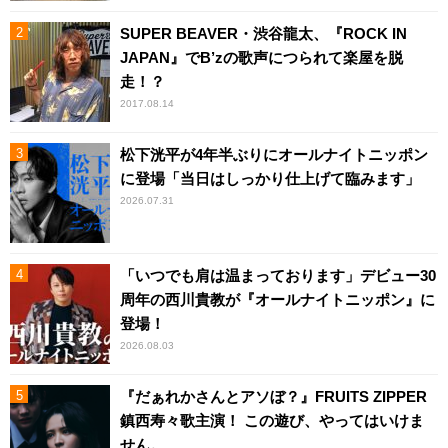
SUPER BEAVER・渋谷龍太、『ROCK IN
JAPAN』でB’zの歌声につられて楽屋を脱
走！？
2017.08.14
松下洸平が4年半ぶりにオールナイトニッポン
に登場「当日はしっかり仕上げて臨みます」
2026.07.31
「いつでも肩は温まっております」デビュー30
周年の西川貴教が『オールナイトニッポン』に
登場！
2026.08.03
『だぁれかさんとアソぼ？』FRUITS ZIPPER
鎮西寿々歌主演！ この遊び、やってはいけま
せん。