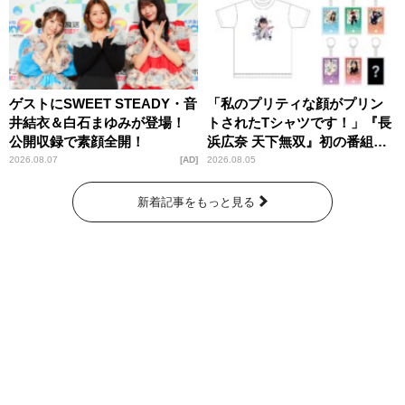
ゲストにSWEET STEADY・音
「私のプリティな顔がプリン
井結衣＆白石まゆみが登場！
トされたTシャツです！」『長
公開収録で素顔全開！
浜広奈 天下無双』初の番組グ
ッズ発売
2026.08.07
AD
2026.08.05
新着記事をもっと見る