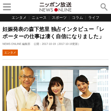
エンタメ
ニュース
スポーツ
コラム
ライフ
妊娠発表の森下悠里 独占インタビュー「レ
ポーターの仕事は凄く自信になりました」
NEWS ONLINE 編集部
公開：
2017-10-19
（
2017-10-19
更新）
エンタメ