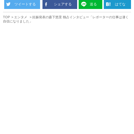
ツイートする
シェアする
送る
はてな
TOP
エンタメ
妊娠発表の森下悠里 独占インタビュー「レポーターの仕事は凄く
自信になりました」