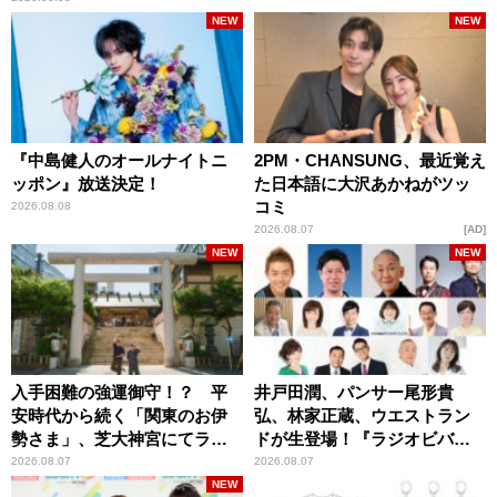
NEW
NEW
『中島健人のオールナイトニ
2PM・CHANSUNG、最近覚え
ッポン』放送決定！
た日本語に大沢あかねがツッ
コミ
2026.08.08
2026.08.07
AD
NEW
NEW
入手困難の強運御守！？ 平
井戸田潤、パンサー尾形貴
安時代から続く「関東のお伊
弘、林家正蔵、ウエストラン
勢さま」、芝大神宮にてラン
ドが生登場！『ラジオビバリ
パンプスが合格祈願！
ー昼ズ』
2026.08.07
2026.08.07
NEW