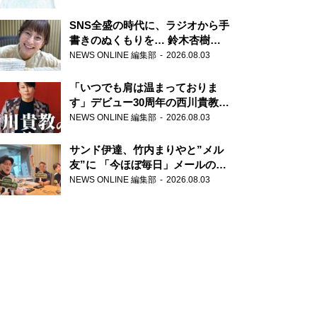
SNS全盛の時代に、ラジオから手
書きのぬくもりを… 鈴木杏樹の
直筆はがきが届く！
NEWS ONLINE 編集部
2026.08.03
『MUSIC10』こちら有楽町駅前
郵便局
「いつでも肩は温まっておりま
す」デビュー30周年の西川貴教が
『オールナイトニッポン』に登
NEWS ONLINE 編集部
2026.08.03
場！
サンド伊達、竹内まりやと”メル
友”に 「今ほぼ毎日」メールのや
り取り明かす
NEWS ONLINE 編集部
2026.08.03