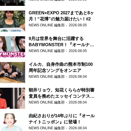
GREEN×EXPO 2027まであと8ヶ
月！“花博”の魅力届けたい！#2
NEWS ONLINE 編集部
2026.08.05
9月は世界を舞台に活躍する
BABYMONSTER！『オールナイ
トニッポンPODCAST』月替わり
NEWS ONLINE 編集部
2026.08.05
パーソナリティ
イルカ、自身作曲の熊本市制100
周年記念ソングをオンエア
NEWS ONLINE 編集部
2026.08.04
朝井リョウ、知花くららが特別審
査員を務めたエッセイコンテスト
の特別番組「#いまあなたに伝え
NEWS ONLINE 編集部
2026.08.04
たいこと」
由紀さおりが14年ぶりに『オール
ナイトニッポン』に登場！
NEWS ONLINE 編集部
2026.08.04