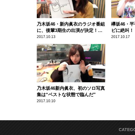
乃木坂46・新内眞衣のラジオ番組
欅坂46・平
に、後輩3期生の出演が決定！
ビに絶叫！
「距離を一気に縮めたい」
2017.10.13
2017.10.17
乃木坂46新内眞衣、初のソロ写真
集は“ベストな状態で臨んだ”
2017.10.10
CATEG