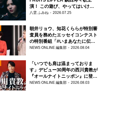
演！ この遊び、やってはいけま
せん。
八雲 ふみね
2026.07.25
朝井リョウ、知花くららが特別審
査員を務めたエッセイコンテスト
の特別番組「#いまあなたに伝え
たいこと」
NEWS ONLINE 編集部
2026.08.04
N
「いつでも肩は温まっておりま
す」デビュー30周年の西川貴教が
『オールナイトニッポン』に登
場！
NEWS ONLINE 編集部
2026.08.03
N