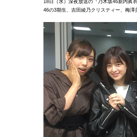
18日（水）深夜放送の『乃木坂46新内眞
46の3期生、吉田綾乃クリスティー、梅