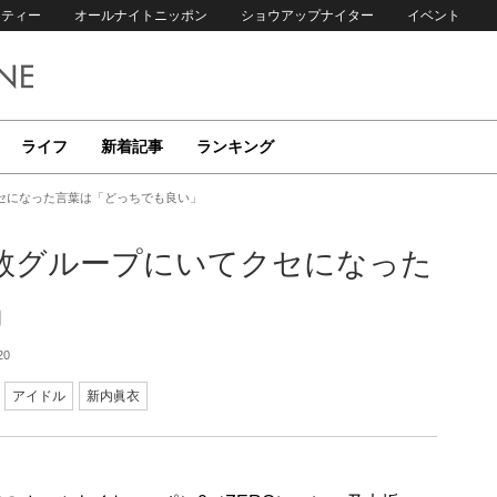
リティー
オールナイトニッポン
ショウアップナイター
イベント
ライフ
新着記事
ランキング
セになった言葉は「どっちでも良い」
人数グループにいてクセになった
」
20
アイドル
新内眞衣