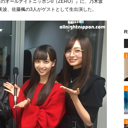
衣のオールナイトニッポン0（ZERO）』に、乃木坂
澤美波、佐藤楓の3人がゲストとして生出演した。
R