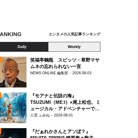
ANKING
エンタメの人気記事ランキング
Daily
Weekly
笑福亭鶴瓶 スピッツ・草野マサ
ムネの忘れられない一言
NEWS ONLINE 編集部
2026.08.03
N
『モアナと伝説の海』
TSUZUMI（ME:I）×尾上松也、ミ
ュージカル・アドベンチャーで美
声を響かせる
八雲 ふみね
2026.08.01
『だぁれかさんとアソぼ？』
FRUITS ZIPPER 鎮西寿々歌主