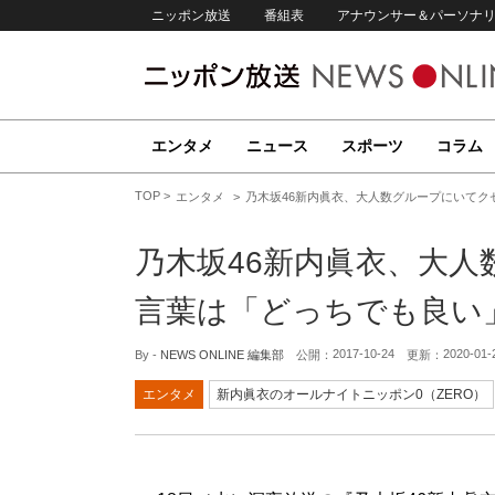
ニッポン放送
番組表
アナウンサー＆パーソナ
エンタメ
ニュース
スポーツ
コラム
TOP
エンタメ
乃木坂46新内眞衣、大人数グループにいてク
乃木坂46新内眞衣、大
言葉は「どっちでも良い
2017-10-24
2020-01-
By -
NEWS ONLINE 編集部
公開：
更新：
エンタメ
新内眞衣のオールナイトニッポン0（ZERO）