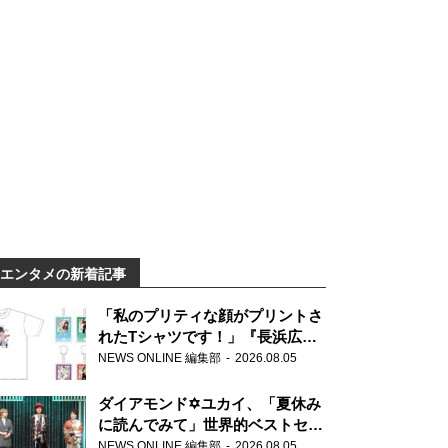
エンタメの新着記事
「私のプリティな顔がプリントさ
れたTシャツです！」『長浜広奈
天下無双』初の番組グッズ発売
NEWS ONLINE 編集部
2026.08.05
ダイアモンド✡ユカイ、「夏休み
に読んでみて」世界的ベストセラ
ー『アナスタシア』を紹介
NEWS ONLINE 編集部
2026.08.05