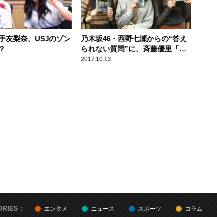
手友梨奈、USJのゾン
乃木坂46・西野七瀬からの“答え
？
られない質問”に、斉藤優里「い
じわる！(笑)」
2017.10.13
ORIES：
エンタメ
ニュース
スポーツ
コラム