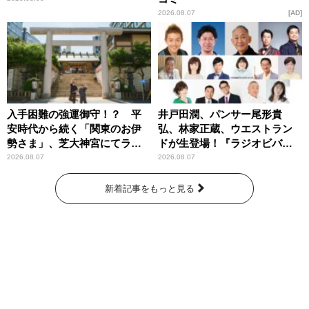
2026.08.07
AD
入手困難の強運御守！？ 平
井戸田潤、パンサー尾形貴
安時代から続く「関東のお伊
弘、林家正蔵、ウエストラン
勢さま」、芝大神宮にてラン
ドが生登場！『ラジオビバリ
パンプスが合格祈願！
ー昼ズ』
2026.08.07
2026.08.07
新着記事をもっと見る