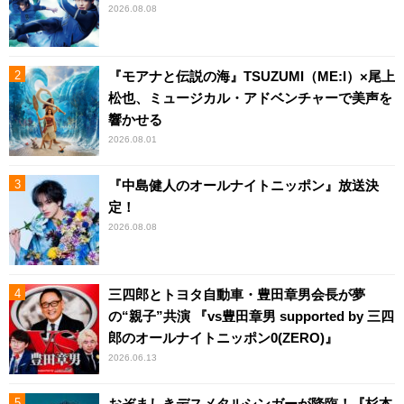
2026.08.08
『モアナと伝説の海』TSUZUMI（ME:I）×尾上
松也、ミュージカル・アドベンチャーで美声を
響かせる
2026.08.01
『中島健人のオールナイトニッポン』放送決
定！
2026.08.08
三四郎とトヨタ自動車・豊田章男会長が夢
の“親子”共演 『vs豊田章男 supported by 三四
郎のオールナイトニッポン0(ZERO)』
2026.06.13
おぞましきデスメタルシンガーが降臨！『杉本