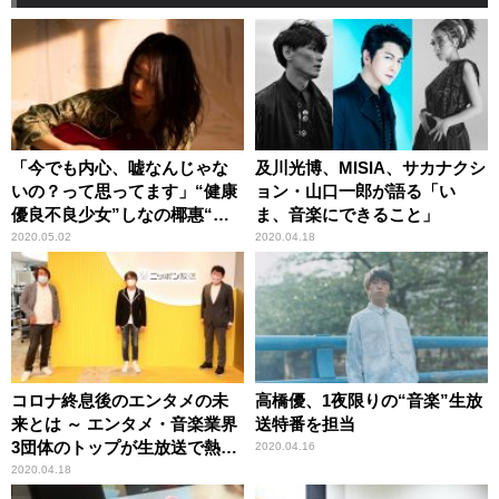
「今でも内心、嘘なんじゃな
及川光博、MISIA、サカナクシ
いの？って思ってます」“健康
ョン・山口一郎が語る「い
優良不良少女”しなの椰惠“オ
ま、音楽にできること」
ールナイトニッポン”初登場！
2020.05.02
2020.04.18
コロナ終息後のエンタメの未
高橋優、1夜限りの“音楽”生放
来とは ～ エンタメ・音楽業界
送特番を担当
3団体のトップが生放送で熱く
2020.04.16
語った3時間
2020.04.18