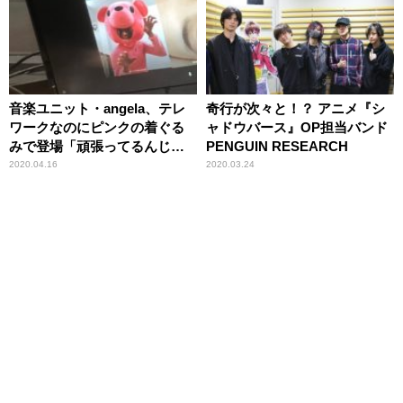
音楽ユニット・angela、テレ
奇行が次々と！？ アニメ『シ
ワークなのにピンクの着ぐる
ャドウバース』OP担当バンド
みで登場「頑張ってるんじゃ
PENGUIN RESEARCH
ないんです」
2020.04.16
2020.03.24