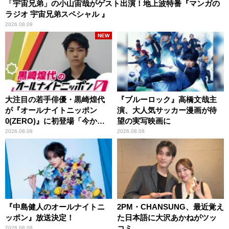
「宇宙兄弟」の小山宙哉がゲスト出演！地上波特番『マンガの
ラジオ 宇宙兄弟スペシャル 』
2026.08.09
NEW
大注目の若手俳優・黒崎煌代
『ブルーロック』高橋文哉主
が『オールナイトニッポン
演、大人気サッカー漫画が待
0(ZERO)』に初登場「今から
望の実写映画に
とてもワクワクしておりま
2026.08.08
2026.08.08
す！」
『中島健人のオールナイトニ
2PM・CHANSUNG、最近覚え
ッポン』放送決定！
た日本語に大沢あかねがツッ
コミ
2026.08.08