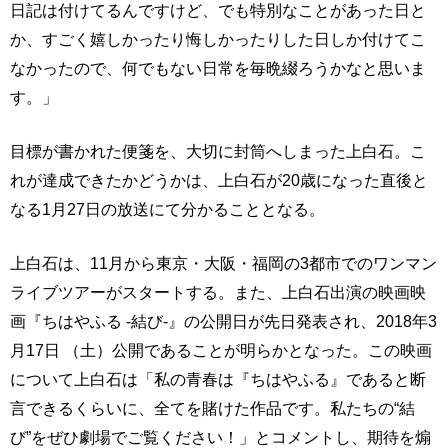
日記は付けてるんですけど、でも特別なことがあった日と
か、すごく嬉しかったり悔しかったりした日しか付けてこ
なかったので、何でもない日常を毎晩綴ろうかなと思いま
す。」
目標が書かれた便箋を、大切に封筒へしまった上白石。こ
れが達成できたかどうかは、上白石が20歳になった直後と
なる1月27日の放送にて分かることとなる。
上白石は、11月から東京・大阪・福岡の3都市でのワンマン
ライブツアーがスタートする。また、上白石出演の映画映
画『ちはやふる -結び-』の公開日が先日発表され、2018年3
月17日 （土）公開であることが明らかとなった。この映画
について上白石は「私の青春は『ちはやふる』であると断
言できるくらいに、全てを賭けた作品です。私たちの“結
び”をぜひ劇場でご覧ください！」とコメントし、期待を煽