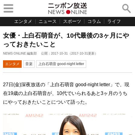
エンタメ
ニュース
スポーツ
コラム
ライフ
女優・上白石萌音が、10代最後の3ヶ月にや
っておきたいこと
NEWS ONLINE 編集部
公開：
2017-10-31
（
2017-10-31
更新）
エンタメ
音楽
上白石萌音 good-night letter
27日(金)深夜放送の「上白石萌音 good-night letter」で、現
在19歳の上白石萌音が、10代でいられるあと3ヶ月のうち
にやっておきたいことについて語った。