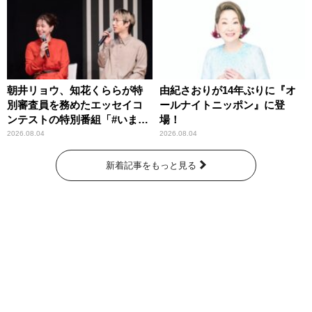
朝井リョウ、知花くららが特
由紀さおりが14年ぶりに『オ
別審査員を務めたエッセイコ
ールナイトニッポン』に登
ンテストの特別番組「#いまあ
場！
なたに伝えたいこと」
2026.08.04
2026.08.04
新着記事をもっと見る