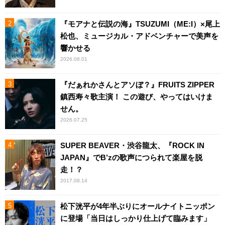
『モアナと伝説の海』TSUZUMI（ME:I）×尾上
松也、ミュージカル・アドベンチャーで美声を
響かせる
2026.08.01
『だぁれかさんとアソぼ？』FRUITS ZIPPER
鎮西寿々歌主演！ この遊び、やってはいけま
せん。
2026.07.25
SUPER BEAVER・渋谷龍太、『ROCK IN
JAPAN』でB’zの歌声につられて楽屋を脱
走！？
2017.08.14
松下洸平が4年半ぶりにオールナイトニッポン
に登場「当日はしっかり仕上げて臨みます」