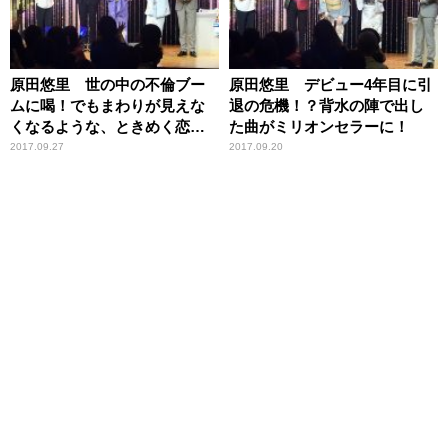
原田悠里 世の中の不倫ブー
原田悠里 デビュー4年目に引
ムに喝！でもまわりが見えな
退の危機！？背水の陣で出し
くなるような、ときめく恋を
た曲がミリオンセラーに！
私もしたい
2017.09.27
2017.09.20