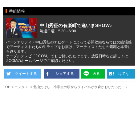
番組情報
中山秀征の有楽町で逢いまSHOW♪
毎週日曜 5:30 - 6:00
パーソナリティ・中山秀征のナビゲートによって公開収録ならではの臨場感
でアーティストたちの生ライブをお届け。アーティストたちの素顔と本音に
も迫ります。
ケーブルテレビ「J:COM」でもご覧いただけます。放送日時など詳しくは、
J:COMのホームページでご確認ください。
ツイートする
シェアする
送る
はてな
TOP
エンタメ
北山たけし 小学生の頃からライバルが水森かおりだった！？