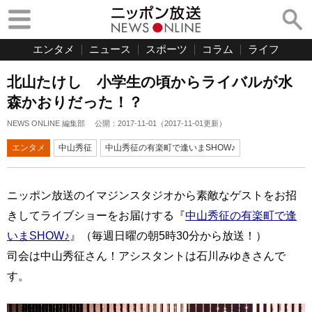
エンタメ
ニュース
スポーツ
コラム
ライフ
北山たけし 小学生の頃からライバルが水
森かおりだった！？
NEWS ONLINE 編集部
公開：
2017-11-01
（
2017-11-01
更新）
エンタメ
中山秀征
中山秀征の有楽町で逢いまSHOW♪
ニッポン放送のイマジンスタジオから素敵なゲストをお招
きしてライブショーをお届けする『
中山秀征の有楽町で逢
いまSHOW♪
』（毎週日曜の朝5時30分から放送！）
司会は中山秀征さん！アシスタントは石川みゆきさんで
す。