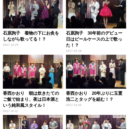
石原詢子 着物の下にお灸を
石原詢子 30年前のデビュー
しながら歌ってる！？
日はビールケースの上で歌っ
た！？
2017.10.25
2017.10.18
香西かおり 朝は炊きたての
香西かおり 20年ぶりに玉置
ご飯で始まり、夜は日本酒と
浩二とタッグを組む！？
いう純和風スタイル！
2017.10.04
2017.10.11