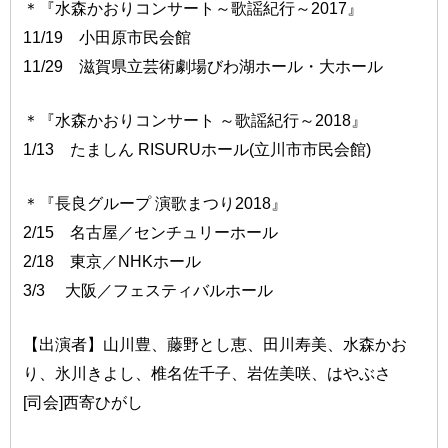
＊『水森かおりコンサート～歌謡紀行～2017』
11/19 小田原市民会館
11/29 滋賀県立芸術劇場びわ湖ホール・大ホール
＊『水森かおりコンサート ～歌謡紀行～2018』
1/13 たましん RISURUホール(立川市市民会館)
＊『長良グループ 演歌まつり2018』
2/15 名古屋／センチュリーホール
2/18 東京／NHKホール
3/3 大阪／フェスティバルホール
【出演者】山川豊、藤野とし恵、田川寿美、水森かお
り、氷川きよし、椎名佐千子、岩佐美咲、はやぶさ
[司会]西寄ひがし