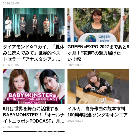
2026.08.05
ダイアモンド✡ユカイ、「夏休
GREEN×EXPO 2027まであと8
みに読んでみて」世界的ベス
ヶ月！“花博”の魅力届けた
トセラー『アナスタシア』を
い！#2
紹介
2026.08.05
2026.08.05
9月は世界を舞台に活躍する
イルカ、自身作曲の熊本市制
BABYMONSTER！『オールナ
100周年記念ソングをオンエア
イトニッポンPODCAST』月替
2026.08.04
わりパーソナリティ
2026.08.05