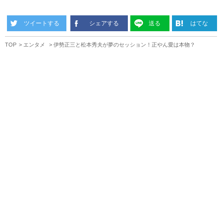
ツイートする
シェアする
送る
はてな
TOP
エンタメ
伊勢正三と松本秀夫が夢のセッション！正やん愛は本物？