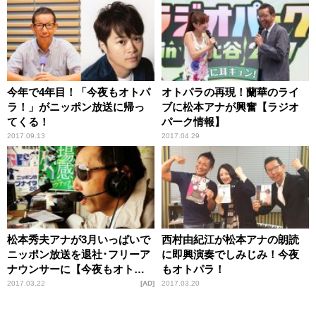
今年で4年目！「今夜もオトパ
オトパラの再現！蘭華のライ
ラ！」がニッポン放送に帰っ
ブに松本アナが興奮【ラジオ
てくる！
パーク情報】
2017.09.13
2017.04.29
松本秀夫アナが3月いっぱいで
西村由紀江が松本アナの朗読
ニッポン放送を退社･フリーア
に即興演奏でしみじみ！今夜
ナウンサーに【今夜もオトパ
もオトパラ！
ラ】
2017.03.22
AD
2017.03.20