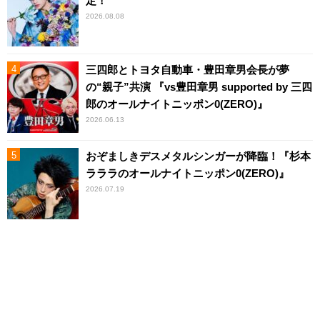
定！
2026.08.08
三四郎とトヨタ自動車・豊田章男会長が夢
の“親子”共演 『vs豊田章男 supported by 三四
郎のオールナイトニッポン0(ZERO)』
2026.06.13
おぞましきデスメタルシンガーが降臨！『杉本
ラララのオールナイトニッポン0(ZERO)』
2026.07.19