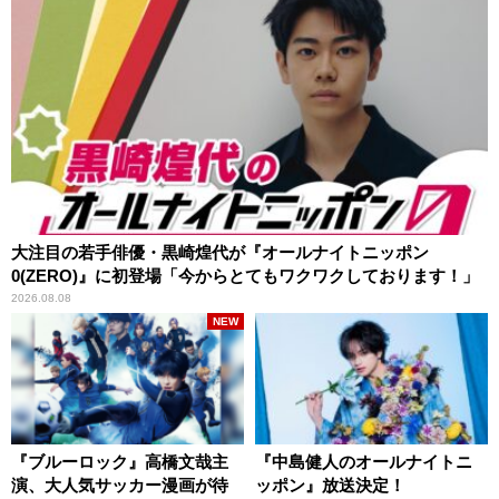
大注目の若手俳優・黒崎煌代が『オールナイトニッポン
0(ZERO)』に初登場「今からとてもワクワクしております！」
2026.08.08
NEW
『ブルーロック』高橋文哉主
『中島健人のオールナイトニ
演、大人気サッカー漫画が待
ッポン』放送決定！