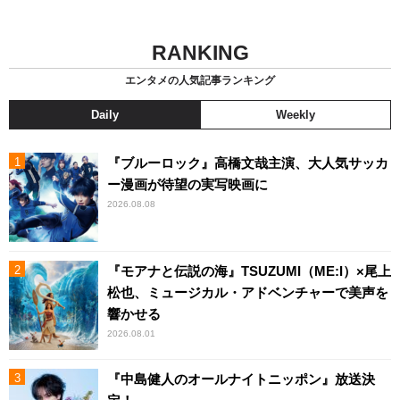
RANKING
エンタメの人気記事ランキング
Daily
Weekly
『ブルーロック』高橋文哉主演、大人気サッカ
ー漫画が待望の実写映画に
2026.08.08
『モアナと伝説の海』TSUZUMI（ME:I）×尾上
松也、ミュージカル・アドベンチャーで美声を
響かせる
2026.08.01
『中島健人のオールナイトニッポン』放送決