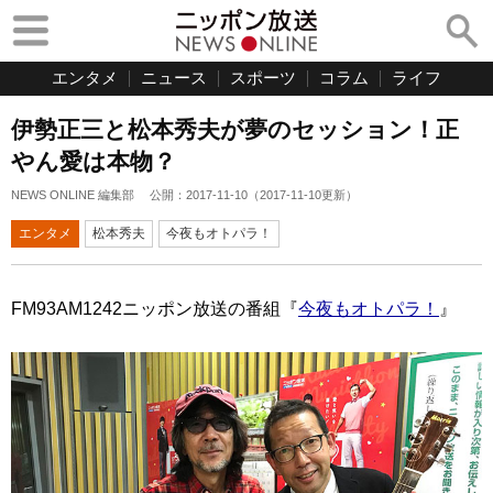
エンタメ
ニュース
スポーツ
コラム
ライフ
伊勢正三と松本秀夫が夢のセッション！正
やん愛は本物？
NEWS ONLINE 編集部
公開：
2017-11-10
（
2017-11-10
更新）
エンタメ
松本秀夫
今夜もオトパラ！
FM93AM1242ニッポン放送の番組『
今夜もオトパラ！
』