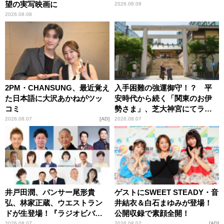
望の実写映画に
2026.08.08
2026.08.08
2PM・CHANSUNG、最近覚え
入手困難の強運御守！？ 平
た日本語に大沢あかねがツッ
安時代から続く「関東のお伊
コミ
勢さま」、芝大神宮にてラン
パンプスが合格祈願！
2026.08.07
AD
2026.08.07
井戸田潤、パンサー尾形貴
ゲストにSWEET STEADY・音
弘、林家正蔵、ウエストラン
井結衣＆白石まゆみが登場！
ドが生登場！『ラジオビバリ
公開収録で素顔全開！
ー昼ズ』
2026.08.07
2026.08.07
AD