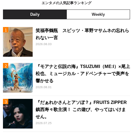
エンタメの人気記事ランキング
Daily
Weekly
笑福亭鶴瓶 スピッツ・草野マサムネの忘れら
れない一言
2026.08.03
『モアナと伝説の海』TSUZUMI（ME:I）×尾上
松也、ミュージカル・アドベンチャーで美声を
響かせる
2026.08.01
『だぁれかさんとアソぼ？』FRUITS ZIPPER
鎮西寿々歌主演！ この遊び、やってはいけま
せん。
2026.07.25