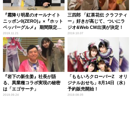
『霜降り明星のオールナイト
三四郎 「紅茶花伝 クラフティ
ニッポン0(ZERO)』×『ホット
ー」好きが高じて、ついにラ
ペッパーグルメ』 期間限定コ
ジオ&Web CM出演が決定！
ラボ企画 11.22スタート！
2019.11.21
2019.10.07
『岩下の新生姜』社長が語
「ももいろクローバーZ オリ
る、異業種コラボ実現の秘密
ジナルおせち」8月14日（水）
は「エゴサーチ」
予約販売開始！
2019.09.24
2019.08.05