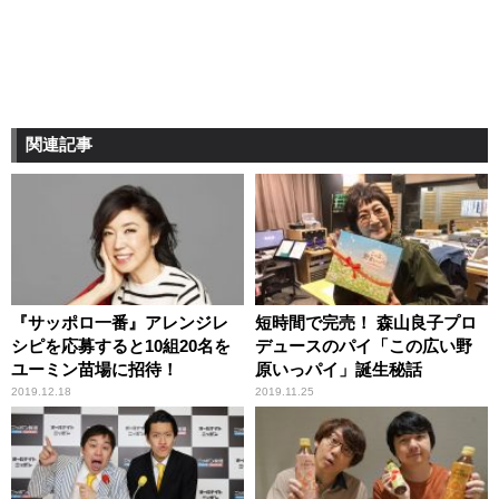
関連記事
『サッポロ一番』アレンジレ
短時間で完売！ 森山良子プロ
シピを応募すると10組20名を
デュースのパイ「この広い野
ユーミン苗場に招待！
原いっパイ」誕生秘話
2019.12.18
2019.11.25