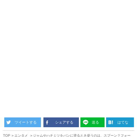
ツイートする
シェアする
送る
はてな
TOP
エンタメ
ジャムやハチミツをパンに塗るとき使うのは、スプーン？フォー