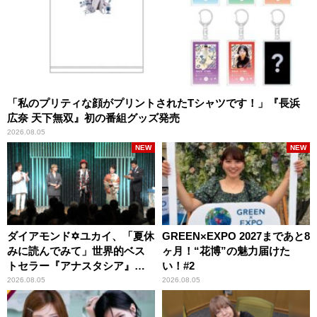
「私のプリティな顔がプリントされたTシャツです！」『長浜
広奈 天下無双』初の番組グッズ発売
2026.08.05
NEW
NEW
ダイアモンド✡ユカイ、「夏休
GREEN×EXPO 2027まであと8
みに読んでみて」世界的ベス
ヶ月！“花博”の魅力届けた
トセラー『アナスタシア』を
い！#2
紹介
2026.08.05
2026.08.05