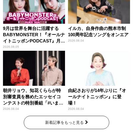
9月は世界を舞台に活躍する
イルカ、自身作曲の熊本市制
BABYMONSTER！『オールナ
100周年記念ソングをオンエア
イトニッポンPODCAST』月替
2026.08.04
わりパーソナリティ
2026.08.05
朝井リョウ、知花くららが特
由紀さおりが14年ぶりに『オ
別審査員を務めたエッセイコ
ールナイトニッポン』に登
ンテストの特別番組「#いまあ
場！
なたに伝えたいこと」
2026.08.04
2026.08.04
新着記事をもっと見る