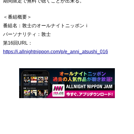
期間限定で無料で聴くことが出来る。
＜番組概要＞
番組名：敦士のオールナイトニッポンｉ
パーソナリティ：敦士
第16回URL：
https://i.allnightnippon.com/p/e_anni_atsushi_016