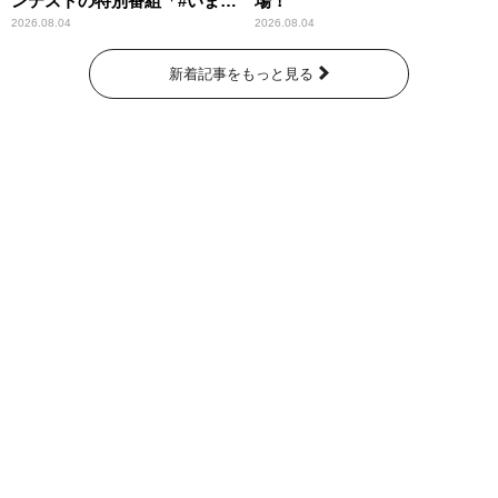
ンテストの特別番組「#いまあ
場！
なたに伝えたいこと」
2026.08.04
2026.08.04
新着記事をもっと見る