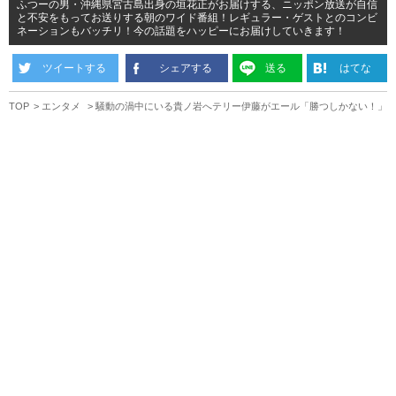
ふつーの男・沖縄県宮古島出身の垣花正がお届けする、ニッポン放送が自信
と不安をもってお送りする朝のワイド番組！レギュラー・ゲストとのコンビ
ネーションもバッチリ！今の話題をハッピーにお届けしていきます！
ツイートする
シェアする
送る
はてな
TOP
エンタメ
騒動の渦中にいる貴ノ岩へテリー伊藤がエール「勝つしかない！」