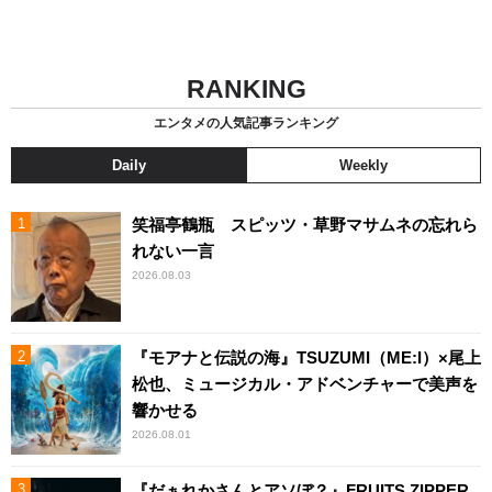
RANKING
エンタメの人気記事ランキング
Daily
Weekly
笑福亭鶴瓶 スピッツ・草野マサムネの忘れら
れない一言
2026.08.03
『モアナと伝説の海』TSUZUMI（ME:I）×尾上
松也、ミュージカル・アドベンチャーで美声を
響かせる
2026.08.01
『だぁれかさんとアソぼ？』FRUITS ZIPPER