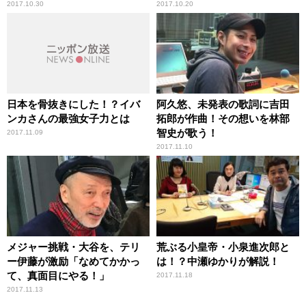
2017.10.30
2017.10.20
日本を骨抜きにした！？イバ
阿久悠、未発表の歌詞に吉田
ンカさんの最強女子力とは
拓郎が作曲！その想いを林部
智史が歌う！
2017.11.09
2017.11.10
メジャー挑戦・大谷を、テリ
荒ぶる小皇帝・小泉進次郎と
ー伊藤が激励「なめてかかっ
は！？中瀬ゆかりが解説！
て、真面目にやる！」
2017.11.18
2017.11.13