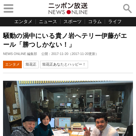
エンタメ
ニュース
スポーツ
コラム
ライフ
騒動の渦中にいる貴ノ岩へテリー伊藤がエ
ール「勝つしかない！」
NEWS ONLINE 編集部
公開：
2017-11-20
（
2017-11-20
更新）
エンタメ
垣花正
垣花正あなたとハッピー！