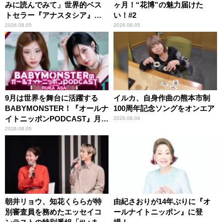
みに読んでみて」世界的ベス
ヶ月！“花博”の魅力届けた
トセラー『アナスタシア』を
い！#2
紹介
2026.08.05
2026.08.05
9月は世界を舞台に活躍する
イルカ、自身作曲の熊本市制
BABYMONSTER！『オールナ
100周年記念ソングをオンエア
イトニッポンPODCAST』月替
2026.08.04
わりパーソナリティ
2026.08.05
朝井リョウ、知花くららが特
由紀さおりが14年ぶりに『オ
別審査員を務めたエッセイコ
ールナイトニッポン』に登