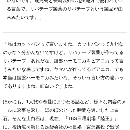
いなのです。鹿児島と長崎以外の九州地方で使われてい
る言葉で、リバテープ製薬のリバテープという製品が由
来みたいです。」
「私はカットバンって言いますね。カットバンって九州な
のかな？分かんないですけど。リバテープ製薬が作ってる
リバテープ…あれだな。鍵盤ハーモニカをピアニカって言
うみたいな感じですね。ヤマハが作ってるピアニカ、でも
本当は鍵盤ハーモニカみたいな。そういう言い方の違いっ
てありますよね。面白いですよね。」
ほかにも、1人旅や恋愛にまつわる話など、様々な内容のメ
ールに返事を返し、ほのぼのとした時間を過ごした上白
石。そんな上白石は、現在、『TBS日曜劇場「陸王」』
に、役所広司演じる足袋会社の社長娘・宮沢茜役で出演