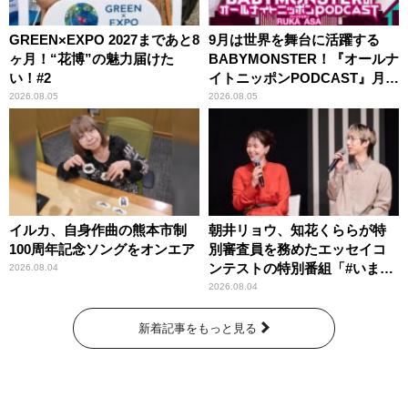
GREEN×EXPO 2027まであと8
9月は世界を舞台に活躍する
ヶ月！“花博”の魅力届けた
BABYMONSTER！『オールナ
い！#2
イトニッポンPODCAST』月替
わりパーソナリティ
2026.08.05
2026.08.05
イルカ、自身作曲の熊本市制
朝井リョウ、知花くららが特
100周年記念ソングをオンエア
別審査員を務めたエッセイコ
ンテストの特別番組「#いまあ
2026.08.04
なたに伝えたいこと」
2026.08.04
新着記事をもっと見る