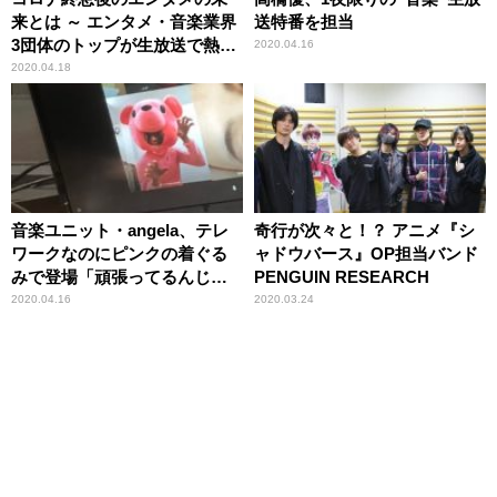
来とは ～ エンタメ・音楽業界
送特番を担当
3団体のトップが生放送で熱く
2020.04.16
語った3時間
2020.04.18
音楽ユニット・angela、テレ
奇行が次々と！？ アニメ『シ
ワークなのにピンクの着ぐる
ャドウバース』OP担当バンド
みで登場「頑張ってるんじゃ
PENGUIN RESEARCH
ないんです」
2020.04.16
2020.03.24