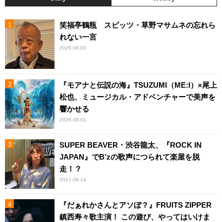
笑福亭鶴瓶 スピッツ・草野マサムネの忘れら
れない一言
2026.08.03
『モアナと伝説の海』TSUZUMI（ME:I）×尾上
松也、ミュージカル・アドベンチャーで美声を
響かせる
2026.08.01
SUPER BEAVER・渋谷龍太、『ROCK IN
JAPAN』でB’zの歌声につられて楽屋を脱
走！？
2017.08.14
『だぁれかさんとアソぼ？』FRUITS ZIPPER
鎮西寿々歌主演！ この遊び、やってはいけま