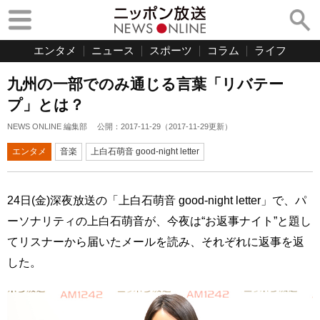
エンタメ
ニュース
スポーツ
コラム
ライフ
九州の一部でのみ通じる言葉「リバテー
プ」とは？
NEWS ONLINE 編集部
公開：
2017-11-29
（
2017-11-29
更新）
エンタメ
音楽
上白石萌音 good-night letter
24日(金)深夜放送の「上白石萌音 good-night letter」で、パ
ーソナリティの上白石萌音が、今夜は“お返事ナイト”と題し
てリスナーから届いたメールを読み、それぞれに返事を返
した。