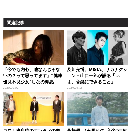
関連記事
「今でも内心、嘘なんじゃな
及川光博、MISIA、サカナクシ
いの？って思ってます」“健康
ョン・山口一郎が語る「い
優良不良少女”しなの椰惠“オ
ま、音楽にできること」
ールナイトニッポン”初登場！
2020.05.02
2020.04.18
コロナ終息後のエンタメの未
高橋優、1夜限りの“音楽”生放