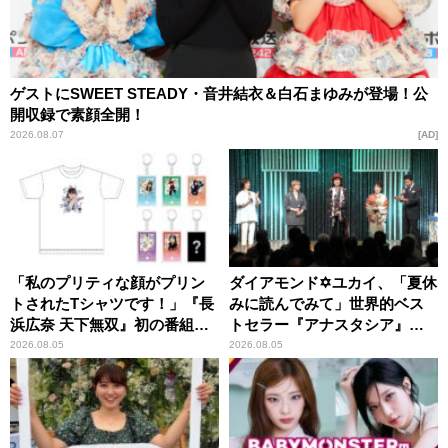
ゲストにSWEET STEADY・音井結衣＆白石まゆみが登場！公
開収録で素顔全開！
2026.08.07
AD
「私のプリティな顔がプリン
ダイアモンド✡ユカイ、「夏休
トされたTシャツです！」『長
みに読んでみて」世界的ベス
浜広奈 天下無双』初の番組グ
トセラー『アナスタシア』を
ッズ発売
紹介
2026.08.05
2026.08.05