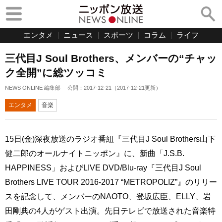
エンタメ
ニュース
スポーツ
コラム
ライフ
三代目J Soul Brothers、メンバーの“チャッ
ク全開”に総ツッコミ
NEWS ONLINE 編集部
公開：
2017-12-21
（
2017-12-21
更新）
エンタメ
音楽
15日(金)深夜放送のラジオ番組『三代目J Soul Brothers山下
健二郎のオールナイトニッポン』に、新曲「J.S.B.
HAPPINESS」およびLIVE DVD/Blu-ray『三代目J Soul
Brothers LIVE TOUR 2016-2017 “METROPOLIZ”』のリリー
スを記念して、メンバーのNAOTO、登坂広臣、ELLY、岩
田剛典の4人がゲスト出演。先日テレビで放送された音楽特