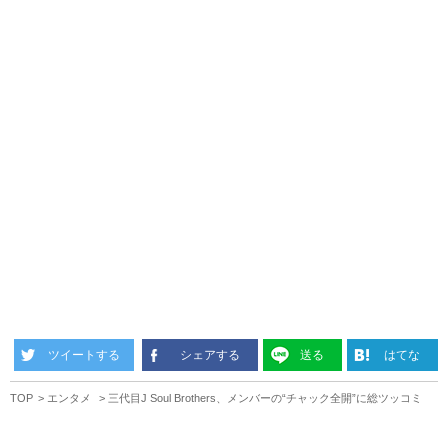
ツイートする
シェアする
送る
はてな
TOP
エンタメ
三代目J Soul Brothers、メンバーの“チャック全開”に総ツッコミ