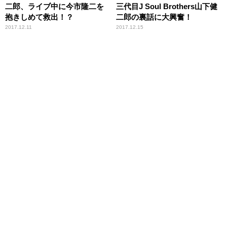
二郎、ライブ中に今市隆二を
三代目J Soul Brothers山下健
抱きしめて救出！？
二郎の裏話に大興奮！
2017.12.11
2017.12.15