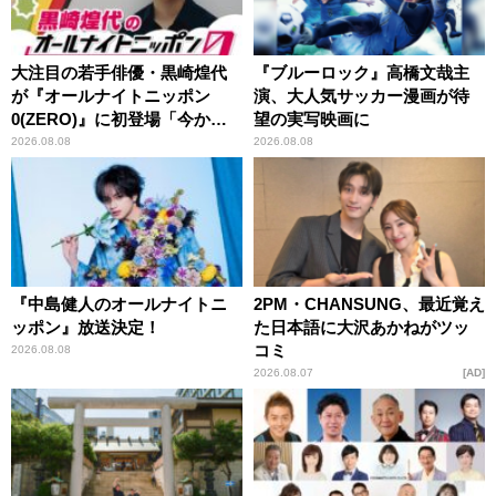
大注目の若手俳優・黒崎煌代
『ブルーロック』高橋文哉主
が『オールナイトニッポン
演、大人気サッカー漫画が待
0(ZERO)』に初登場「今から
望の実写映画に
とてもワクワクしておりま
2026.08.08
2026.08.08
す！」
『中島健人のオールナイトニ
2PM・CHANSUNG、最近覚え
ッポン』放送決定！
た日本語に大沢あかねがツッ
コミ
2026.08.08
2026.08.07
AD