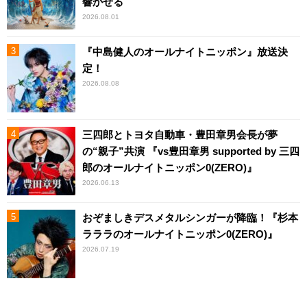
響かせる
2026.08.01
『中島健人のオールナイトニッポン』放送決
定！
2026.08.08
三四郎とトヨタ自動車・豊田章男会長が夢
の“親子”共演 『vs豊田章男 supported by 三四
郎のオールナイトニッポン0(ZERO)』
2026.06.13
おぞましきデスメタルシンガーが降臨！『杉本
ラララのオールナイトニッポン0(ZERO)』
2026.07.19