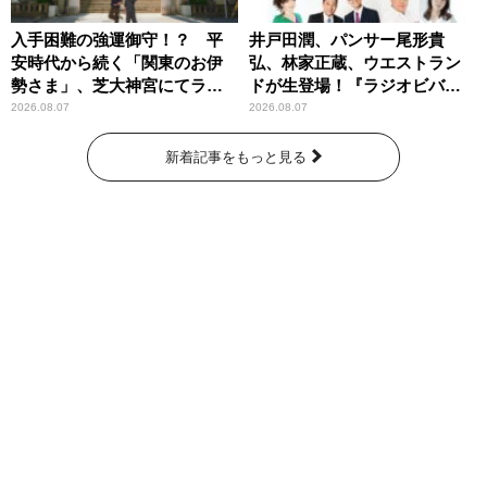
入手困難の強運御守！？ 平
井戸田潤、パンサー尾形貴
安時代から続く「関東のお伊
弘、林家正蔵、ウエストラン
勢さま」、芝大神宮にてラン
ドが生登場！『ラジオビバリ
パンプスが合格祈願！
ー昼ズ』
2026.08.07
2026.08.07
新着記事をもっと見る