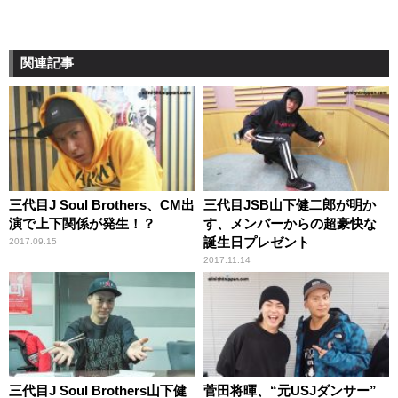
関連記事
三代目J Soul Brothers、CM出
三代目JSB山下健二郎が明か
演で上下関係が発生！？
す、メンバーからの超豪快な
誕生日プレゼント
2017.09.15
2017.11.14
三代目J Soul Brothers山下健
菅田将暉、“元USJダンサー”