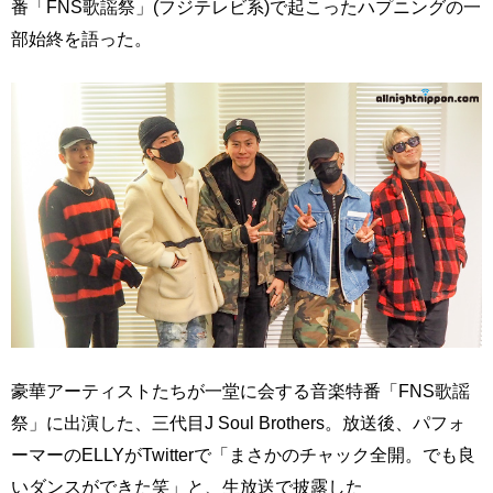
番「FNS歌謡祭」(フジテレビ系)で起こったハプニングの一
部始終を語った。
豪華アーティストたちが一堂に会する音楽特番「FNS歌謡
祭」に出演した、三代目J Soul Brothers。放送後、パフォ
ーマーのELLYがTwitterで「まさかのチャック全開。でも良
いダンスができた笑」と、生放送で披露した