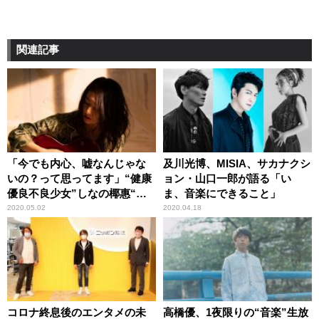
関連記事
「今でも内心、嘘なんじゃな
及川光博、MISIA、サカナクシ
いの？って思ってます」“健康
ョン・山口一郎が語る「い
優良不良少女”しなの椰惠“オ
ま、音楽にできること」
ールナイトニッポン”初登場！
2020.05.02
2020.04.18
コロナ終息後のエンタメの未
高橋優、1夜限りの“音楽”生放