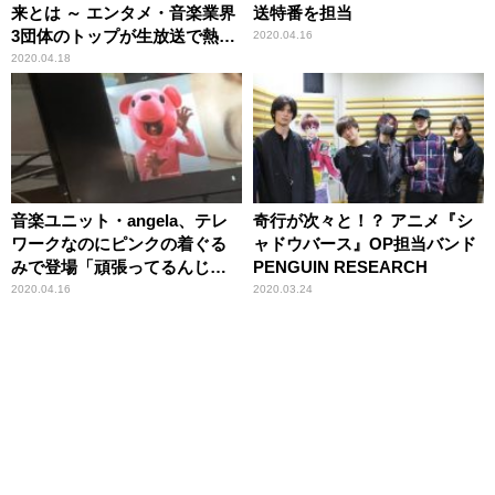
来とは ～ エンタメ・音楽業界
送特番を担当
3団体のトップが生放送で熱く
2020.04.16
語った3時間
2020.04.18
音楽ユニット・angela、テレ
奇行が次々と！？ アニメ『シ
ワークなのにピンクの着ぐる
ャドウバース』OP担当バンド
みで登場「頑張ってるんじゃ
PENGUIN RESEARCH
ないんです」
2020.04.16
2020.03.24