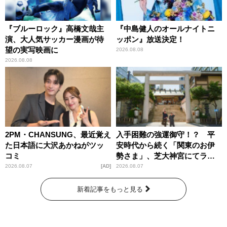
『ブルーロック』高橋文哉主
『中島健人のオールナイトニ
演、大人気サッカー漫画が待
ッポン』放送決定！
望の実写映画に
2026.08.08
2026.08.08
2PM・CHANSUNG、最近覚え
入手困難の強運御守！？ 平
た日本語に大沢あかねがツッ
安時代から続く「関東のお伊
コミ
勢さま」、芝大神宮にてラン
パンプスが合格祈願！
2026.08.07
AD
2026.08.07
新着記事をもっと見る