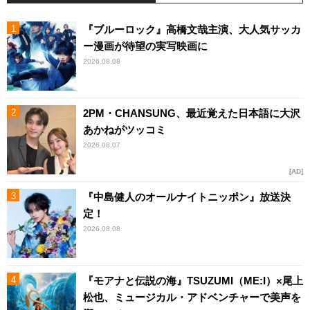
『ブルーロック』高橋文哉主演、大人気サッカ
ー漫画が待望の実写映画に
2026.08.08
2PM・CHANSUNG、最近覚えた日本語に大沢
あかねがツッコミ
2026.08.07
AD
『中島健人のオールナイトニッポン』放送決
定！
2026.08.08
『モアナと伝説の海』TSUZUMI（ME:I）×尾上
松也、ミュージカル・アドベンチャーで美声を