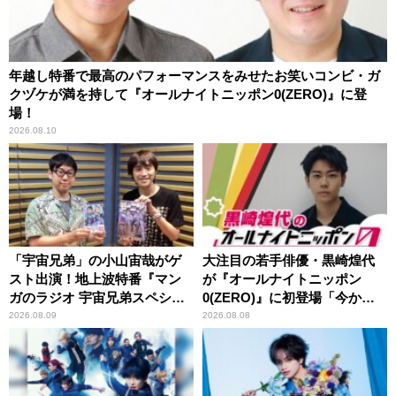
年越し特番で最高のパフォーマンスをみせたお笑いコンビ・ガ
クヅケが満を持して『オールナイトニッポン0(ZERO)』に登
場！
2026.08.10
「宇宙兄弟」の小山宙哉がゲ
大注目の若手俳優・黒崎煌代
スト出演！地上波特番『マン
が『オールナイトニッポン
ガのラジオ 宇宙兄弟スペシャ
0(ZERO)』に初登場「今から
ル 』
とてもワクワクしておりま
2026.08.09
2026.08.08
す！」