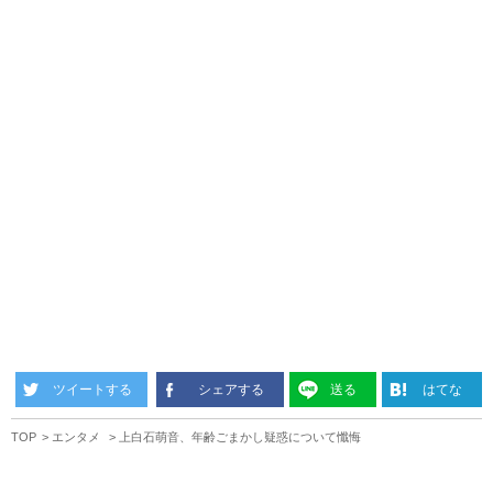
ツイートする
シェアする
送る
はてな
TOP
エンタメ
上白石萌音、年齢ごまかし疑惑について懺悔