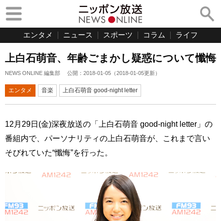
エンタメ
ニュース
スポーツ
コラム
ライフ
上白石萌音、年齢ごまかし疑惑について懺悔
NEWS ONLINE 編集部
公開：
2018-01-05
（
2018-01-05
更新）
エンタメ
音楽
上白石萌音 good-night letter
12月29日(金)深夜放送の「上白石萌音 good-night letter」の
番組内で、パーソナリティの上白石萌音が、これまで言い
そびれていた“懺悔”を行った。