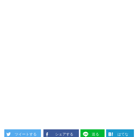
ツイートする
シェアする
送る
はてな