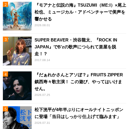
『モアナと伝説の海』TSUZUMI（ME:I）×尾上
松也、ミュージカル・アドベンチャーで美声を
響かせる
2026.08.01
SUPER BEAVER・渋谷龍太、『ROCK IN
JAPAN』でB’zの歌声につられて楽屋を脱
走！？
2017.08.14
『だぁれかさんとアソぼ？』FRUITS ZIPPER
鎮西寿々歌主演！ この遊び、やってはいけま
せん。
2026.07.25
松下洸平が4年半ぶりにオールナイトニッポン
に登場「当日はしっかり仕上げて臨みます」
2026.07.31