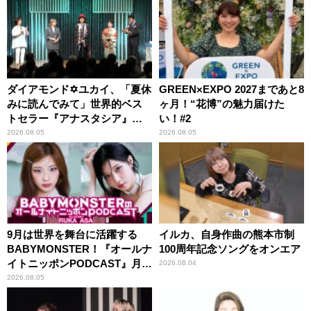
ダイアモンド✡ユカイ、「夏休
GREEN×EXPO 2027まであと8
みに読んでみて」世界的ベス
ヶ月！“花博”の魅力届けた
トセラー『アナスタシア』を
い！#2
紹介
2026.08.05
2026.08.05
9月は世界を舞台に活躍する
イルカ、自身作曲の熊本市制
BABYMONSTER！『オールナ
100周年記念ソングをオンエア
イトニッポンPODCAST』月替
2026.08.04
わりパーソナリティ
2026.08.05