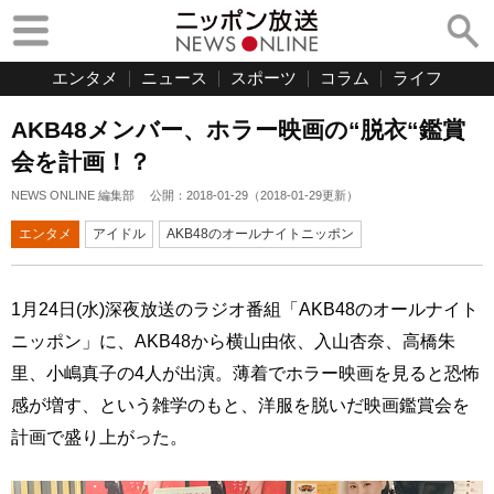
エンタメ
ニュース
スポーツ
コラム
ライフ
AKB48メンバー、ホラー映画の“脱衣“鑑賞
会を計画！？
NEWS ONLINE 編集部
公開：
2018-01-29
（
2018-01-29
更新）
エンタメ
アイドル
AKB48のオールナイトニッポン
1月24日(水)深夜放送のラジオ番組「AKB48のオールナイト
ニッポン」に、AKB48から横山由依、入山杏奈、高橋朱
里、小嶋真子の4人が出演。薄着でホラー映画を見ると恐怖
感が増す、という雑学のもと、洋服を脱いだ映画鑑賞会を
計画で盛り上がった。