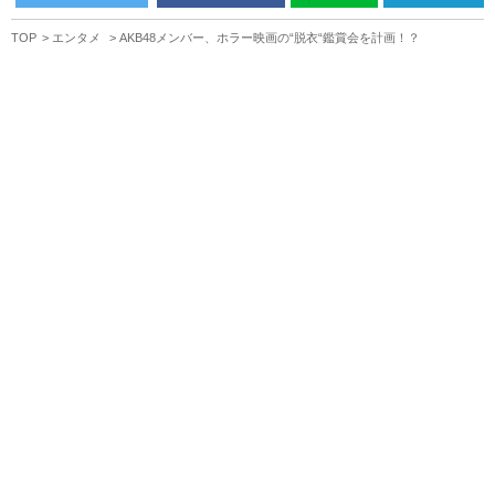
TOP
エンタメ
AKB48メンバー、ホラー映画の“脱衣“鑑賞会を計画！？