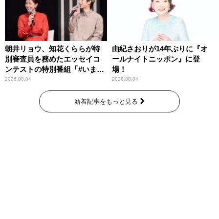
朝井リョウ、知花くららが特
由紀さおりが14年ぶりに『オ
別審査員を務めたエッセイコ
ールナイトニッポン』に登
ンテストの特別番組「#いまあ
場！
なたに伝えたいこと」
2026.08.04
2026.08.04
新着記事をもっと見る