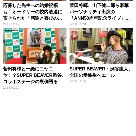
応募した先生への結婚祝福
菅田将暉、山下健二郎ら豪華
も！オードリーの校内放送に
パーソナリティ出演の
寄せられた「感謝と喜びの
「ANN50周年記念ライブ」に1
声」
万人が大熱狂！
2017.12.12
2018.01.20
菅田将暉と一緒にニヤニ
SUPER BEAVER・渋谷龍太、
ヤ！？SUPER BEAVER渋谷、
全国の受験生へエール
コラボステージの裏側語る
2018.01.15
2018.01.29