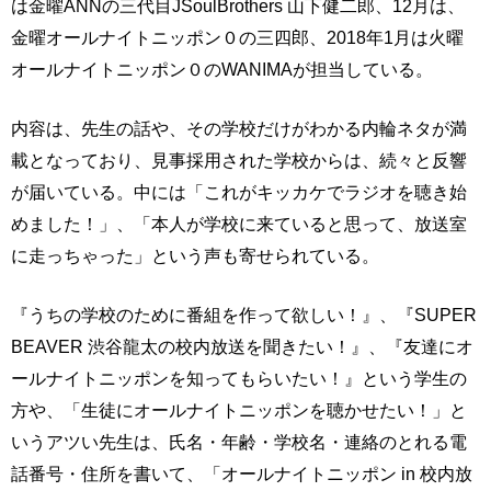
は金曜ANNの三代目JSoulBrothers 山下健二郎、12月は、
金曜オールナイトニッポン０の三四郎、2018年1月は火曜
オールナイトニッポン０のWANIMAが担当している。
内容は、先生の話や、その学校だけがわかる内輪ネタが満
載となっており、見事採用された学校からは、続々と反響
が届いている。中には「これがキッカケでラジオを聴き始
めました！」、「本人が学校に来ていると思って、放送室
に走っちゃった」という声も寄せられている。
『うちの学校のために番組を作って欲しい！』、『SUPER
BEAVER 渋谷龍太の校内放送を聞きたい！』、『友達にオ
ールナイトニッポンを知ってもらいたい！』という学生の
方や、「生徒にオールナイトニッポンを聴かせたい！」と
いうアツい先生は、氏名・年齢・学校名・連絡のとれる電
話番号・住所を書いて、「オールナイトニッポン in 校内放