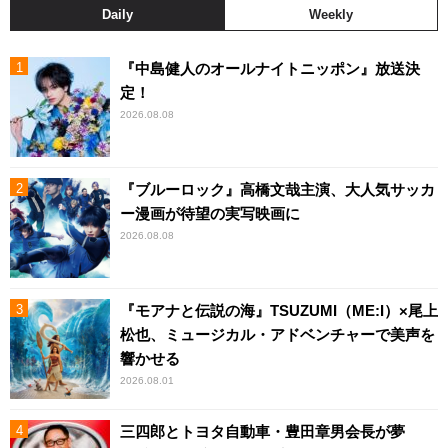
Daily
Weekly
『中島健人のオールナイトニッポン』放送決
定！
2026.08.08
『ブルーロック』高橋文哉主演、大人気サッカ
ー漫画が待望の実写映画に
2026.08.08
『モアナと伝説の海』TSUZUMI（ME:I）×尾上
松也、ミュージカル・アドベンチャーで美声を
響かせる
2026.08.01
三四郎とトヨタ自動車・豊田章男会長が夢