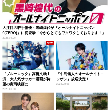
大注目の若手俳優・黒崎煌代が『オールナイトニッポン
0(ZERO)』に初登場「今からとてもワクワクしております！」
2026.08.08
NEW
『ブルーロック』高橋文哉主
『中島健人のオールナイトニ
演、大人気サッカー漫画が待
ッポン』放送決定！
望の実写映画に
2026.08.08
2026.08.08