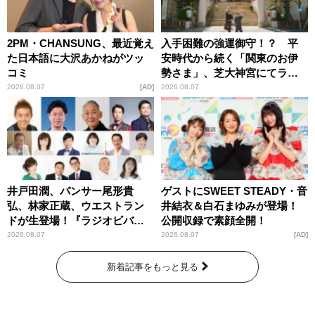
2PM・CHANSUNG、最近覚え
入手困難の強運御守！？ 平
た日本語に大沢あかねがツッ
安時代から続く「関東のお伊
コミ
勢さま」、芝大神宮にてラン
パンプスが合格祈願！
2026.08.07
AD
2026.08.07
井戸田潤、パンサー尾形貴
ゲストにSWEET STEADY・音
弘、林家正蔵、ウエストラン
井結衣＆白石まゆみが登場！
ドが生登場！『ラジオビバリ
公開収録で素顔全開！
ー昼ズ』
2026.08.07
2026.08.07
AD
新着記事をもっと見る