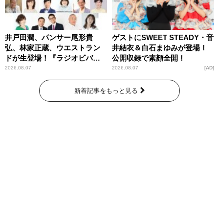
井戸田潤、パンサー尾形貴
ゲストにSWEET STEADY・音
弘、林家正蔵、ウエストラン
井結衣＆白石まゆみが登場！
ドが生登場！『ラジオビバリ
公開収録で素顔全開！
ー昼ズ』
2026.08.07
2026.08.07
AD
新着記事をもっと見る