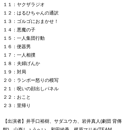
１１：ヤクザラジオ
１２：はるひちゃんの通訳
１３：ゴルゴにおまかせ！
１４：悪魔の子
１５：一人集団行動
１６：便器男
１７：一人相撲
１８：夫婦げんか
１９：対局
２０：ランボー怒りの模写
２１：呪いの顔出しパネル
２２：おこと
２３：里帰り
【出演者】井手口裕樹、サダユウカ、岩井真人(劇団 背傳
館)、山嵜しょうへい、和田綾香、梶原マリモ(TEAM