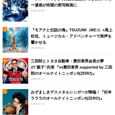
ー漫画が待望の実写映画に
2026.08.08
『モアナと伝説の海』TSUZUMI（ME:I）×尾上
松也、ミュージカル・アドベンチャーで美声を
響かせる
2026.08.01
三四郎とトヨタ自動車・豊田章男会長が夢
の“親子”共演 『vs豊田章男 supported by 三四
郎のオールナイトニッポン0(ZERO)』
2026.06.13
おぞましきデスメタルシンガーが降臨！『杉本
ラララのオールナイトニッポン0(ZERO)』
2026.07.19