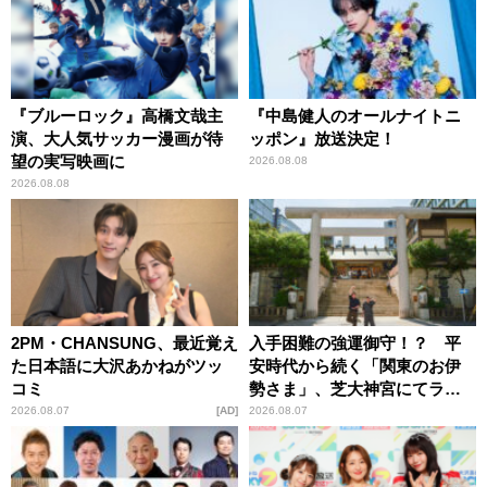
『ブルーロック』高橋文哉主
『中島健人のオールナイトニ
演、大人気サッカー漫画が待
ッポン』放送決定！
望の実写映画に
2026.08.08
2026.08.08
2PM・CHANSUNG、最近覚え
入手困難の強運御守！？ 平
た日本語に大沢あかねがツッ
安時代から続く「関東のお伊
コミ
勢さま」、芝大神宮にてラン
パンプスが合格祈願！
2026.08.07
AD
2026.08.07