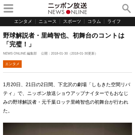
エンタメ
ニュース
スポーツ
コラム
ライフ
野球解説者・里崎智也、初舞台のコントは
「完璧！」
NEWS ONLINE 編集部
公開：
2018-01-30
（
2018-01-30
更新）
エンタメ
1月20日、21日の2日間、下北沢の劇場「しもきた空間リバ
ティ」で、ニッポン放送ショウアップナイターでもおなじ
みの野球解説者・元千葉ロッテ里崎智也の初舞台が行われ
た。