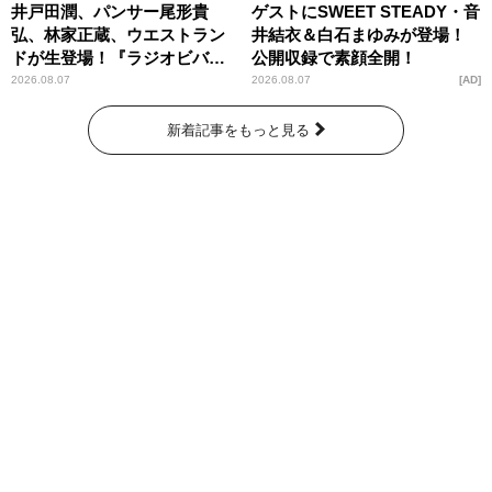
井戸田潤、パンサー尾形貴
ゲストにSWEET STEADY・音
弘、林家正蔵、ウエストラン
井結衣＆白石まゆみが登場！
ドが生登場！『ラジオビバリ
公開収録で素顔全開！
ー昼ズ』
2026.08.07
2026.08.07
AD
新着記事をもっと見る