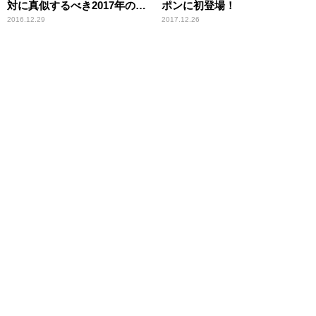
対に真似するべき2017年の過
ポンに初登場！
ごし方は？
2016.12.29
2017.12.26