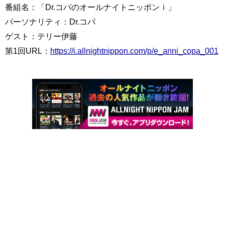
番組名：「Dr.コパのオールナイトニッポンｉ」
パーソナリティ：Dr.コパ
ゲスト：テリー伊藤
第1回URL：
https://i.allnightnippon.com/p/e_anni_copa_001