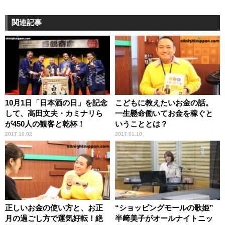
関連記事
10月1日「日本酒の日」を記念
こどもに教えたいお金の話。
して、高田文夫・カミナリら
一生懸命働いてお金を稼ぐと
が450人の観客と乾杯！
いうこととは？
2017.10.02
2017.01.10
正しいお金の使い方と、お正
“ショッピングモールの歌姫”
月の過ごし方で運気好転！絶
半﨑美子がオールナイトニッ