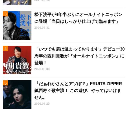
松下洸平が4年半ぶりにオールナイトニッポン
に登場「当日はしっかり仕上げて臨みます」
2026.07.31
「いつでも肩は温まっております」デビュー30
周年の西川貴教が『オールナイトニッポン』に
登場！
2026.08.03
『だぁれかさんとアソぼ？』FRUITS ZIPPER
鎮西寿々歌主演！ この遊び、やってはいけま
せん。
2026.07.25