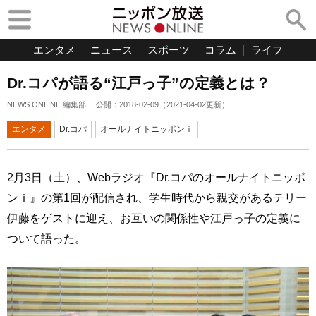
エンタメ
ニュース
スポーツ
コラム
ライフ
Dr.コパが語る“江戸っ子”の定義とは？
NEWS ONLINE 編集部
公開：
2018-02-09
（
2021-04-02
更新）
エンタメ
Dr.コパ
オールナイトニッポンｉ
2月3日（土）、Webラジオ『Dr.コパのオールナイトニッポ
ンｉ』の第1回が配信され、学生時代から親交があるテリー
伊藤をゲストに迎え、お互いの関係性や江戸っ子の定義に
ついて語った。