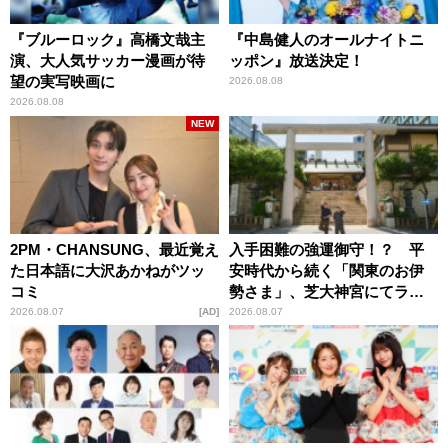
『ブルーロック』高橋文哉主
『中島健人のオールナイトニ
演、大人気サッカー漫画が待
ッポン』放送決定！
望の実写映画に
2026.08.08
2026.08.08
NEW
2PM・CHANSUNG、最近覚え
入手困難の強運御守！？ 平
た日本語に大沢あかねがツッ
安時代から続く「関東のお伊
コミ
勢さま」、芝大神宮にてラン
パンプスが合格祈願！
2026.08.07
AD
2026.08.07