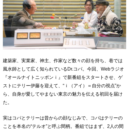
建築家、実業家、神主、作家など数々の顔を持ち、巷では
風水師として広く知られているDr.コパ。今回、Webラジオ
『オールナイトニッポンｉ』で新番組をスタートさせ、ゲ
ストにテリー伊藤を迎えて、“ｉ（アイ）＝自分の視点”か
ら、自身が愛してやまない東京の魅力を伝える初回を届け
た。
実はコパとテリーは昔からの顔なじみで、コパはテリーの
ことを本名の“テルオ”と呼ぶ間柄。番組ではまず、2人の間