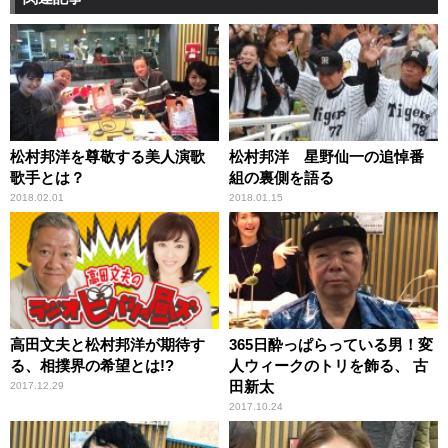
松村邦洋を尊敬する美人演歌
松村邦洋 星野仙一の追悼番
歌手とは？
組の裏側を語る
2018.02.01
2018.01.15
高田文夫と松村邦洋が期待す
365日酔っぱらっている男！変
る、相撲界の希望とは!?
人ウィークのトリを飾る、 古
田新太
2017.12.29
2017.10.24