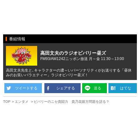
番組情報
高田文夫のラジオビバリー昼ズ
FM93/AM1242ニッポン放送 月～金 11:30～13:00
高田文夫先生と､キャラクターの濃～いパーソナリティがお送りする「昼休
みのお笑いバラエティー」ラジオビバリー昼ズ！
ツイートする
シェアする
送る
はてな
TOP
エンタメ
ビバリーのニセ貴闘力 貴乃花親方問題を語る？