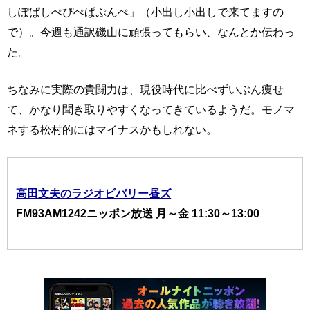
しぽぱしぺぴぺぱぷんぺ」（小出し小出しで来てますの
で）。今週も通訳磯山に頑張ってもらい、なんとか伝わっ
た。
ちなみに実際の貴闘力は、現役時代に比べずいぶん痩せ
て、かなり聞き取りやすくなってきているようだ。モノマ
ネする松村的にはマイナスかもしれない。
高田文夫のラジオビバリー昼ズ
FM93AM1242ニッポン放送 月～金 11:30～13:00