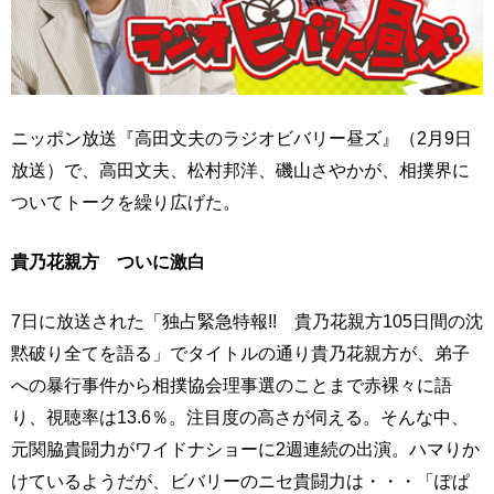
ニッポン放送『高田文夫のラジオビバリー昼ズ』（2月9日
放送）で、高田文夫、松村邦洋、磯山さやかが、相撲界に
ついてトークを繰り広げた。
貴乃花親方 ついに激白
7日に放送された「独占緊急特報!! 貴乃花親方105日間の沈
黙破り全てを語る」でタイトルの通り貴乃花親方が、弟子
への暴行事件から相撲協会理事選のことまで赤裸々に語
り、視聴率は13.6％。注目度の高さが伺える。そんな中、
元関脇貴闘力がワイドナショーに2週連続の出演。ハマりか
けているようだが、ビバリーのニセ貴闘力は・・・「ぽぱ