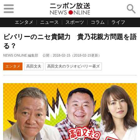
エンタメ
ニュース
スポーツ
コラム
ライフ
ビバリーのニセ貴闘力 貴乃花親方問題を語
る？
NEWS ONLINE 編集部
公開：
2018-02-15
（
2018-02-15
更新）
エンタメ
高田文夫
高田文夫のラジオビバリー昼ズ