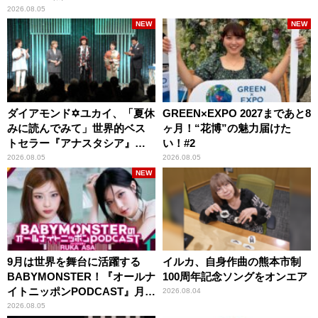
2026.08.05
NEW
NEW
ダイアモンド✡ユカイ、「夏休
GREEN×EXPO 2027まであと8
みに読んでみて」世界的ベス
ヶ月！“花博”の魅力届けた
トセラー『アナスタシア』を
い！#2
紹介
2026.08.05
2026.08.05
NEW
9月は世界を舞台に活躍する
イルカ、自身作曲の熊本市制
BABYMONSTER！『オールナ
100周年記念ソングをオンエア
イトニッポンPODCAST』月替
2026.08.04
わりパーソナリティ
2026.08.05