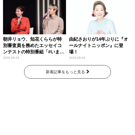
朝井リョウ、知花くららが特
由紀さおりが14年ぶりに『オ
別審査員を務めたエッセイコ
ールナイトニッポン』に登
ンテストの特別番組「#いまあ
場！
なたに伝えたいこと」
2026.08.04
2026.08.04
新着記事をもっと見る