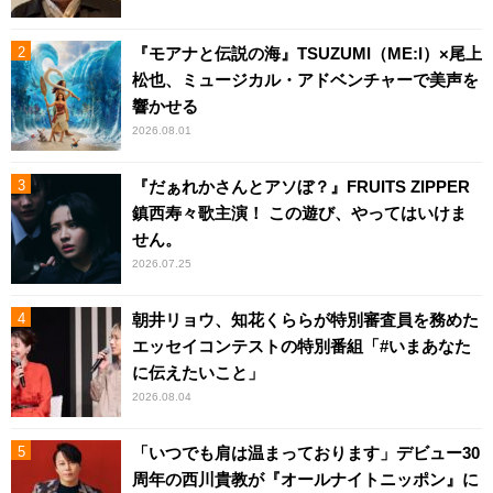
『モアナと伝説の海』TSUZUMI（ME:I）×尾上
松也、ミュージカル・アドベンチャーで美声を
響かせる
2026.08.01
『だぁれかさんとアソぼ？』FRUITS ZIPPER
鎮西寿々歌主演！ この遊び、やってはいけま
せん。
2026.07.25
朝井リョウ、知花くららが特別審査員を務めた
エッセイコンテストの特別番組「#いまあなた
に伝えたいこと」
2026.08.04
「いつでも肩は温まっております」デビュー30
周年の西川貴教が『オールナイトニッポン』に