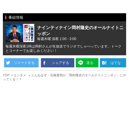
番組情報
ナインティナイン岡村隆史のオールナイトニ
ッポン
毎週木曜 深夜 1:00 - 3:00
毎週木曜深夜1時は岡村さんが生放送でラジオでしゃべっています。トーク
とコーナーでお楽しみください！
ツイートする
シェアする
送る
はてな
TOP
エンタメ
とんねるず・石橋貴明が「岡村隆史のオールナイトニッポン」にや
ってくる！？