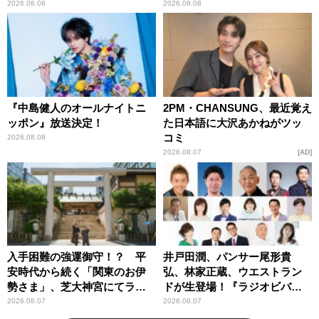
とてもワクワクしておりま
2026.08.08
2026.08.08
す！」
『中島健人のオールナイトニ
2PM・CHANSUNG、最近覚え
ッポン』放送決定！
た日本語に大沢あかねがツッ
コミ
2026.08.08
2026.08.07
AD
入手困難の強運御守！？ 平
井戸田潤、パンサー尾形貴
安時代から続く「関東のお伊
弘、林家正蔵、ウエストラン
勢さま」、芝大神宮にてラン
ドが生登場！『ラジオビバリ
パンプスが合格祈願！
ー昼ズ』
2026.08.07
2026.08.07