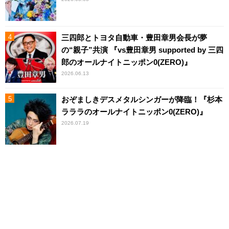
三四郎とトヨタ自動車・豊田章男会長が夢
の“親子”共演 『vs豊田章男 supported by 三四
郎のオールナイトニッポン0(ZERO)』
2026.06.13
おぞましきデスメタルシンガーが降臨！『杉本
ラララのオールナイトニッポン0(ZERO)』
2026.07.19