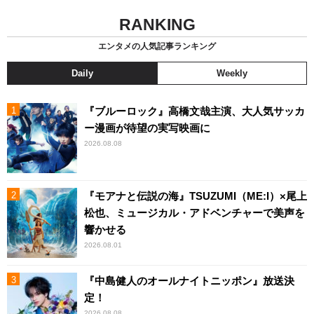
RANKING
エンタメの人気記事ランキング
Daily
Weekly
『ブルーロック』高橋文哉主演、大人気サッカ
ー漫画が待望の実写映画に
2026.08.08
『モアナと伝説の海』TSUZUMI（ME:I）×尾上
松也、ミュージカル・アドベンチャーで美声を
響かせる
2026.08.01
『中島健人のオールナイトニッポン』放送決
定！
2026.08.08