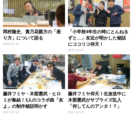
岡村隆史、貴乃花親方の「座
「小学校4年生の時にとんねる
り方」について語る
ずと…」友近が明かした秘話
にココリコ仰天！
2018.02.13
2017.12.27
藤井フミヤ・木梨憲武・ヒロ
藤井フミヤ仰天！生放送中に
ミが集結！3人のコラボ曲「友
木梨憲武がサプライズ乱入
よ」の制作秘話明かす
「何してんのアンタ！？」
2017.12.14
2017.12.21