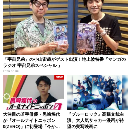
「宇宙兄弟」の小山宙哉がゲスト出演！地上波特番『マンガの
ラジオ 宇宙兄弟スペシャル 』
2026.08.09
NEW
大注目の若手俳優・黒崎煌代
『ブルーロック』高橋文哉主
が『オールナイトニッポン
演、大人気サッカー漫画が待
0(ZERO)』に初登場「今から
望の実写映画に