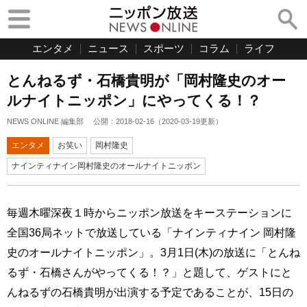
エンタメ
ニュース
スポーツ
コラム
ライフ
とんねるず・石橋貴明が「岡村隆史のオー
ルナイトニッポン」にやってくる！？
NEWS ONLINE 編集部
公開：
2018-02-16
（
2020-03-19
更新）
エンタメ
お笑い
岡村隆史
ナインティナイン岡村隆史のオールナイトニッポン
毎週木曜深夜１時からニッポン放送をキーステーションに
全国36局ネットで放送している「ナインティナイン 岡村隆
史のオールナイトニッポン」。3月1日(木)の放送に「とんね
るず・石橋さんがやってくる！？」と題して、ゲストにと
んねるずの石橋貴明が出演する予定であることが、15日の