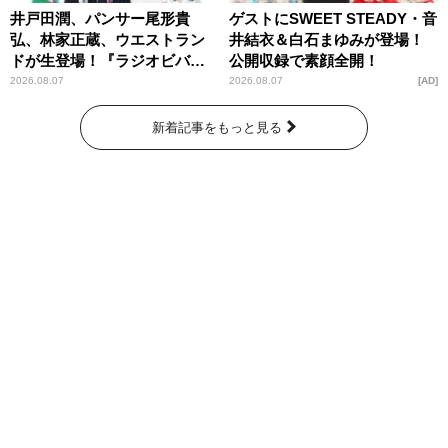
井戸田潤、パンサー尾形貴
ゲストにSWEET STEADY・音
弘、林家正蔵、ウエストラン
井結衣＆白石まゆみが登場！
ドが生登場！『ラジオビバリ
公開収録で素顔全開！
ー昼ズ』
2026.08.07
2026.08.07
AD
新着記事をもっと見る