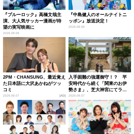
『ブルーロック』高橋文哉主
『中島健人のオールナイトニ
演、大人気サッカー漫画が待
ッポン』放送決定！
望の実写映画に
2026.08.08
2026.08.08
2PM・CHANSUNG、最近覚え
入手困難の強運御守！？ 平
た日本語に大沢あかねがツッ
安時代から続く「関東のお伊
コミ
勢さま」、芝大神宮にてラン
パンプスが合格祈願！
2026.08.07
AD
2026.08.07