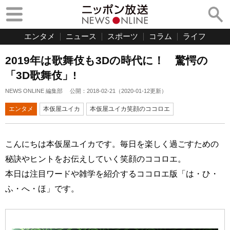
エンタメ
ニュース
スポーツ
コラム
ライフ
2019年は歌舞伎も3Dの時代に！ 驚愕の
「3D歌舞伎」!
NEWS ONLINE 編集部
公開：
2018-02-21
（
2020-01-12
更新）
エンタメ
本仮屋ユイカ
本仮屋ユイカ笑顔のココロエ
こんにちは本仮屋ユイカです。毎日を楽しく過ごすための
秘訣やヒントをお伝えしていく笑顔のココロエ。
本日は注目ワードや雑学を紹介するココロエ版「は・ひ・
ふ・へ・ほ」です。