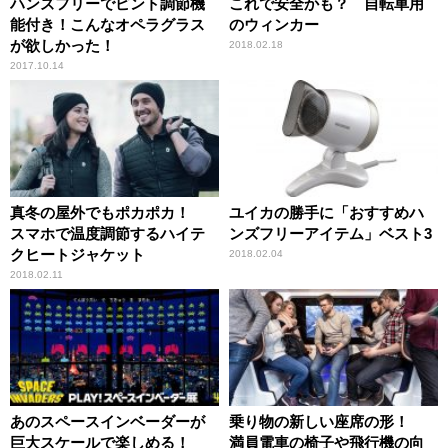
ハンズフリーでピント調節機
これで安全かも？ 自転車用
能付き！こんなオペラグラス
のウィンカー
が欲しかった！
2018.02.18
2017.10.14
真冬の屋外でもポカポカ！
ユイカの勝手に「おすすめハ
スマホで温度調節するハイテ
ンズフリーアイテム」ベスト3
クヒートジャケット
2018.02.04
2018.02.11
あのスペースインベーダーが
乗り物の新しい座席の形！
巨大スケールで楽しめる！
満員電車の椅子や飛行機の向