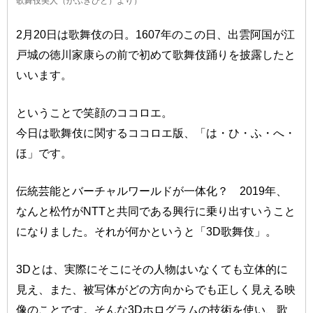
歌舞伎美人（かぶきびと）より）
2月20日は歌舞伎の日。1607年のこの日、出雲阿国が江
戸城の徳川家康らの前で初めて歌舞伎踊りを披露したと
いいます。
ということで笑顔のココロエ。
今日は歌舞伎に関するココロエ版、「は・ひ・ふ・へ・
ほ」です。
伝統芸能とバーチャルワールドが一体化？ 2019年、
なんと松竹がNTTと共同である興行に乗り出すいうこと
になりました。それが何かというと「3D歌舞伎」。
3Dとは、実際にそこにその人物はいなくても立体的に
見え、また、被写体がどの方向からでも正しく見える映
像のことです。そんな3Dホログラムの技術を使い、歌