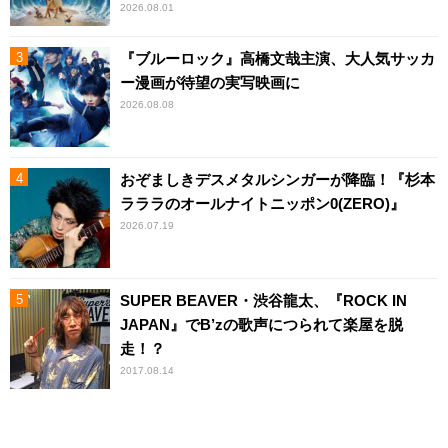
2026.08.01
『ブルーロック』高橋文哉主演、大人気サッカ
ー漫画が待望の実写映画に
2026.08.08
おぞましきデスメタルシンガーが降臨！『杉本
ラララのオールナイトニッポン0(ZERO)』
2026.07.19
SUPER BEAVER・渋谷龍太、『ROCK IN
JAPAN』でB’zの歌声につられて楽屋を脱
走！？
2017.08.14