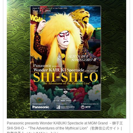
Panasonic presents Wonder KABUKI Spectacle at MGM Grand －獅子王
SHI-SHI-O－ “The Adventures of the Mythical Lion”（歌舞伎公式サイト |