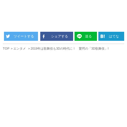
ツイートする
シェアする
送る
はてな
TOP
エンタメ
2019年は歌舞伎も3Dの時代に！ 驚愕の「3D歌舞伎」!