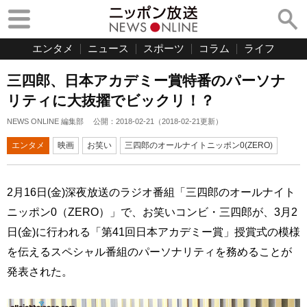
エンタメ
ニュース
スポーツ
コラム
ライフ
三四郎、日本アカデミー賞特番のパーソナ
リティに大抜擢でビックリ！？
NEWS ONLINE 編集部
公開：
2018-02-21
（
2018-02-21
更新）
エンタメ
映画
お笑い
三四郎のオールナイトニッポン0(ZERO)
2月16日(金)深夜放送のラジオ番組「三四郎のオールナイト
ニッポン0（ZERO）」で、お笑いコンビ・三四郎が、3月2
日(金)に行われる「第41回日本アカデミー賞」授賞式の模様
を伝えるスペシャル番組のパーソナリティを務めることが
発表された。