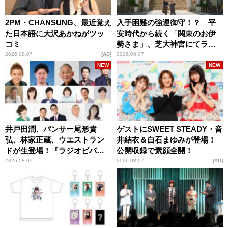
2PM・CHANSUNG、最近覚え
入手困難の強運御守！？ 平
た日本語に大沢あかねがツッ
安時代から続く「関東のお伊
コミ
勢さま」、芝大神宮にてラン
パンプスが合格祈願！
2026.08.07
AD
2026.08.07
NEW
NEW
井戸田潤、パンサー尾形貴
ゲストにSWEET STEADY・音
弘、林家正蔵、ウエストラン
井結衣＆白石まゆみが登場！
ドが生登場！『ラジオビバリ
公開収録で素顔全開！
ー昼ズ』
2026.08.07
2026.08.07
AD