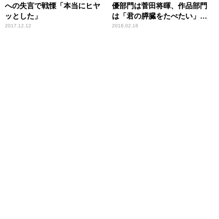
への失言で戦慄「本当にヒヤ
優部門は菅田将暉、作品部門
ッとした」
は「君の膵臓をたべたい」が
受賞！
2017.12.12
2018.02.16