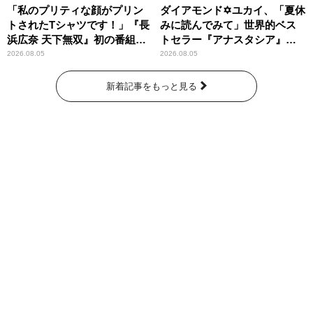
「私のプリティな顔がプリン
ダイアモンド✡ユカイ、「夏休
トされたTシャツです！」『長
みに読んでみて」世界的ベス
浜広奈 天下無双』初の番組グ
トセラー『アナスタシア』を
ッズ発売
紹介
2026.08.05
2026.08.05
新着記事をもっと見る