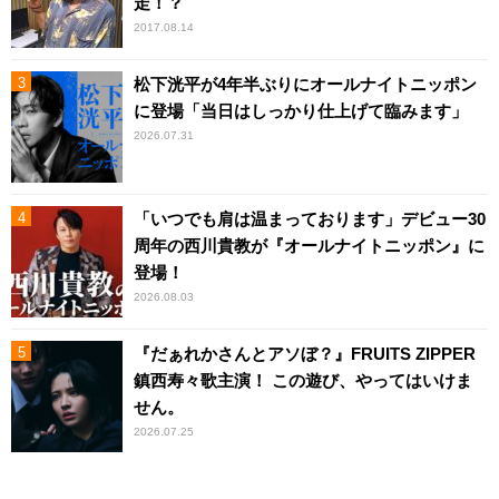
走！？
2017.08.14
松下洸平が4年半ぶりにオールナイトニッポン
に登場「当日はしっかり仕上げて臨みます」
2026.07.31
「いつでも肩は温まっております」デビュー30
周年の西川貴教が『オールナイトニッポン』に
登場！
2026.08.03
『だぁれかさんとアソぼ？』FRUITS ZIPPER
鎮西寿々歌主演！ この遊び、やってはいけま
せん。
2026.07.25