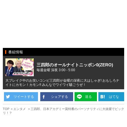
番組情報
三四郎のオールナイトニッポン0(ZERO)
毎週金曜 深夜 3:00 - 5:00
大ブレイク中のお笑いコンビ三四郎が金曜の深夜に大はしゃぎ! おもしろナ
イトにカモン！カモン!! みんなでワイワイ騒ごうぜ！
ツイートする
シェアする
送る
はてな
TOP
エンタメ
三四郎、日本アカデミー賞特番のパーソナリティに大抜擢でビック
リ！？