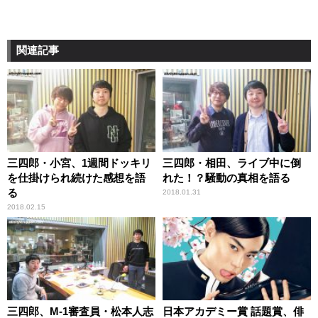
関連記事
三四郎・小宮、1週間ドッキリ
三四郎・相田、ライブ中に倒
を仕掛けられ続けた感想を語
れた！？騒動の真相を語る
る
2018.01.31
2018.02.15
三四郎、M-1審査員・松本人志
日本アカデミー賞 話題賞、俳