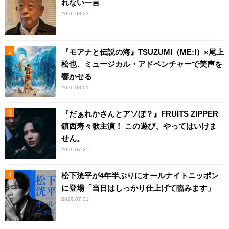
れない一言
2026.08.03
『モアナと伝説の海』TSUZUMI（ME:I）×尾上
松也、ミュージカル・アドベンチャーで美声を
響かせる
2026.08.01
『だぁれかさんとアソぼ？』FRUITS ZIPPER
鎮西寿々歌主演！ この遊び、やってはいけま
せん。
2026.07.25
松下洸平が4年半ぶりにオールナイトニッポン
に登場「当日はしっかり仕上げて臨みます」
2026.07.31