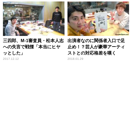
三四郎、M-1審査員・松本人志
出演者なのに関係者入口で足
への失言で戦慄「本当にヒヤ
止め！？芸人が豪華アーティ
ッとした」
ストとの対応格差を嘆く
2017.12.12
2018.01.29