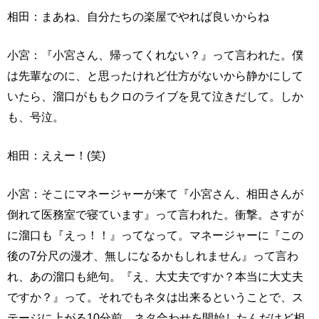
相田：まあね、自分たちの楽屋でやれば良いからね
小宮：『小宮さん、帰ってくれない？』って言われた。僕
は先輩なのに、と思ったけれど仕方がないから静かにして
いたら、溜口がももクロのライブを見て泣きだして。しか
も、号泣。
相田：ええー！(笑)
小宮：そこにマネージャーが来て『小宮さん、相田さんが
倒れて医務室で寝ています』って言われた。衝撃。さすが
に溜口も『えっ！！』ってなって。マネージャーに『この
後の7分尺の漫才、無しになるかもしれません』って言わ
れ、あの溜口も絶句。『え、大丈夫ですか？本当に大丈夫
ですか？』って。それでもネタは出来るということで、ス
テージに上がる10分前、ネタ合わせを開始したんだけど相