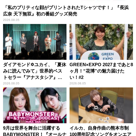
「私のプリティな顔がプリントされたTシャツです！」『長浜
広奈 天下無双』初の番組グッズ発売
2026.08.05
ダイアモンド✡ユカイ、「夏休
GREEN×EXPO 2027まであと8
みに読んでみて」世界的ベス
ヶ月！“花博”の魅力届けた
トセラー『アナスタシア』を
い！#2
紹介
2026.08.05
2026.08.05
9月は世界を舞台に活躍する
イルカ、自身作曲の熊本市制
BABYMONSTER！『オールナ
100周年記念ソングをオンエア