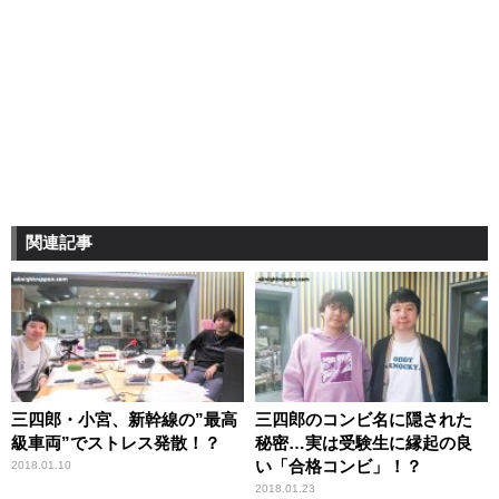
関連記事
三四郎・小宮、新幹線の”最高
三四郎のコンビ名に隠された
級車両”でストレス発散！？
秘密…実は受験生に縁起の良
い「合格コンビ」！？
2018.01.10
2018.01.23