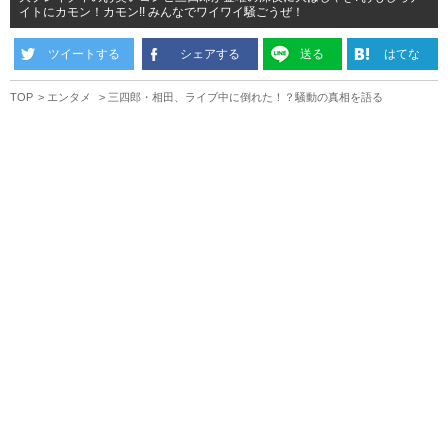
イトにカモン！カモン!! みんなでワイワイ騒ごうぜ！
ツイートする
シェアする
送る
はてな
TOP
エンタメ
三四郎・相田、ライブ中に倒れた！？騒動の真相を語る