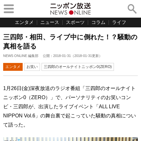
エンタメ
ニュース
スポーツ
コラム
ライフ
三四郎・相田、ライブ中に倒れた！？騒動の
真相を語る
NEWS ONLINE 編集部
公開：
2018-01-31
（
2018-01-31
更新）
エンタメ
お笑い
三四郎のオールナイトニッポン0(ZERO)
1月26日(金)深夜放送のラジオ番組「三四郎のオールナイト
ニッポン0（ZERO）」で、パーソナリティのお笑いコン
ビ・三四郎が、出演したライブイベント「ALL LIVE
NIPPON Vol.6」の舞台裏で起こっていた騒動の真相につい
て語った。