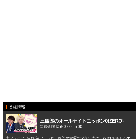
番組情報
三四郎のオールナイトニッポン0(ZERO)
毎週金曜 深夜 3:00 - 5:00
大ブレイク中のお笑いコンビ三四郎が金曜の深夜に大はしゃぎ! おもしろナ