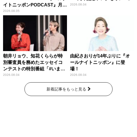
イトニッポンPODCAST』月替
2026.08.04
わりパーソナリティ
2026.08.05
朝井リョウ、知花くららが特
由紀さおりが14年ぶりに『オ
別審査員を務めたエッセイコ
ールナイトニッポン』に登
ンテストの特別番組「#いまあ
場！
なたに伝えたいこと」
2026.08.04
2026.08.04
新着記事をもっと見る