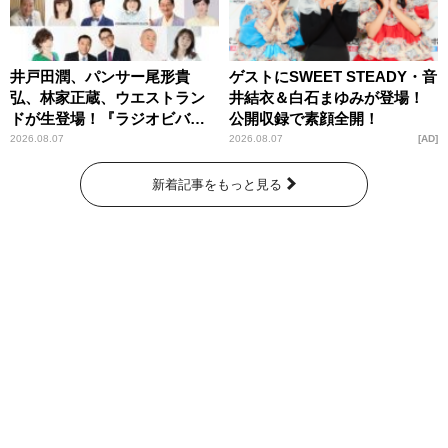
井戸田潤、パンサー尾形貴
ゲストにSWEET STEADY・音
弘、林家正蔵、ウエストラン
井結衣＆白石まゆみが登場！
ドが生登場！『ラジオビバリ
公開収録で素顔全開！
ー昼ズ』
2026.08.07
2026.08.07
AD
新着記事をもっと見る