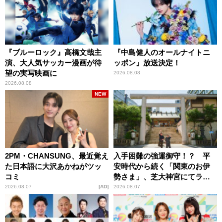
『ブルーロック』高橋文哉主
『中島健人のオールナイトニ
演、大人気サッカー漫画が待
ッポン』放送決定！
望の実写映画に
2026.08.08
2026.08.08
NEW
2PM・CHANSUNG、最近覚え
入手困難の強運御守！？ 平
た日本語に大沢あかねがツッ
安時代から続く「関東のお伊
コミ
勢さま」、芝大神宮にてラン
パンプスが合格祈願！
2026.08.07
AD
2026.08.07