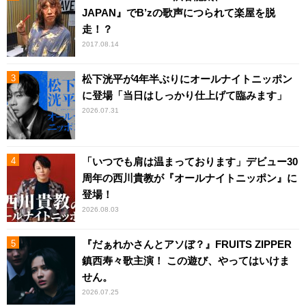
JAPAN』でB’zの歌声につられて楽屋を脱
走！？
2017.08.14
松下洸平が4年半ぶりにオールナイトニッポン
に登場「当日はしっかり仕上げて臨みます」
2026.07.31
「いつでも肩は温まっております」デビュー30
周年の西川貴教が『オールナイトニッポン』に
登場！
2026.08.03
『だぁれかさんとアソぼ？』FRUITS ZIPPER
鎮西寿々歌主演！ この遊び、やってはいけま
せん。
2026.07.25