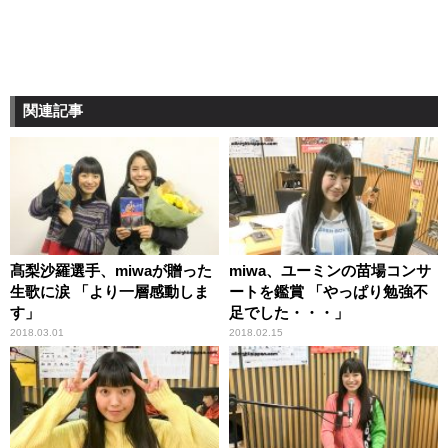
関連記事
髙梨沙羅選手、miwaが贈った
miwa、ユーミンの苗場コンサ
生歌に涙 「より一層感動しま
ートを鑑賞 「やっぱり勉強不
す」
足でした・・・」
2018.03.01
2018.02.15