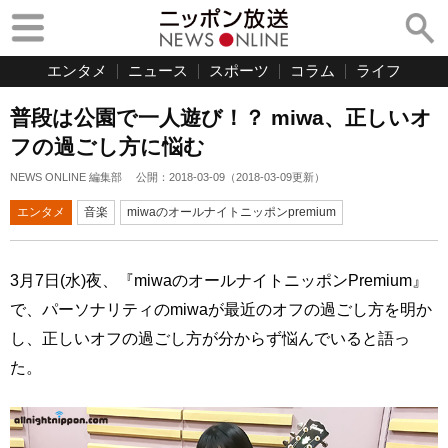
エンタメ
ニュース
スポーツ
コラム
ライフ
普段は公園で一人遊び！？ miwa、正しいオ
フの過ごし方に悩む
NEWS ONLINE 編集部
公開：
2018-03-09
（
2018-03-09
更新）
エンタメ
音楽
miwaのオールナイトニッポンpremium
3月7日(水)夜、『miwaのオールナイトニッポンPremium』
で、パーソナリティのmiwaが最近のオフの過ごし方を明か
し、正しいオフの過ごし方が分からず悩んでいると語っ
た。