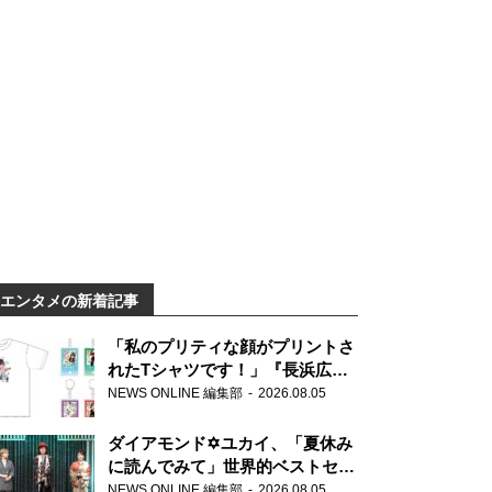
エンタメの新着記事
「私のプリティな顔がプリントさ
れたTシャツです！」『長浜広奈
天下無双』初の番組グッズ発売
NEWS ONLINE 編集部
2026.08.05
ダイアモンド✡ユカイ、「夏休み
に読んでみて」世界的ベストセラ
ー『アナスタシア』を紹介
NEWS ONLINE 編集部
2026.08.05