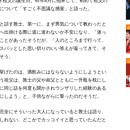
亡き祖父の誕生日。昨年8月に他界して、初めて祖父の
について「すごく不思議な感覚」と語った。
と話す敦士。第一に、まず男気について教わったと
へ出掛ける際に道に迷わないか不安になり、「迷っ
ことがあったそうだが、「人のところまで行って、
スパッとした思い切りのいい答えが返ってきて、そ
そう。
挙げたのは、酒飲みにはならないようにしようとい
う祖父は、敦士の父や叔父とともに一升瓶を枕にし
に同じ話を何度も聞かされウンザリした経験のある
にしよう」と、子供ながらに誓ったのだそうだ。
完全にそういった大人になっていると敦士は語り、
しれない。どこかでカッコイイと思っていたんだと