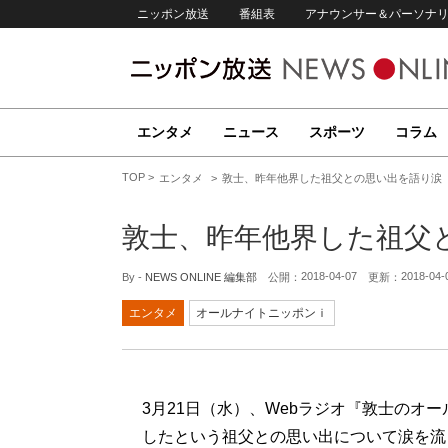
ニッポン放送
番組表
アナウンサー＆パーソナ
エンタメ
ニュース
スポーツ
コラム
TOP
エンタメ
敦士、昨年他界した祖父との思い出を語り涙
敦士、昨年他界した祖父
2018-04-07
2018-04-
By -
NEWS ONLINE 編集部
公開：
更新：
エンタメ
オールナイトニッポンｉ
3月21日（水）、Webラジオ『敦士のオ
したという祖父との思い出について涙を流