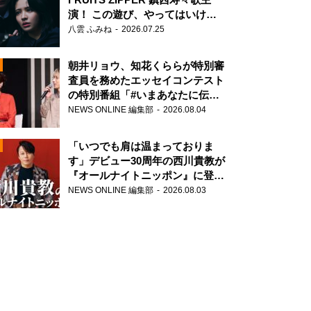
演！ この遊び、やってはいけま
せん。
八雲 ふみね
2026.07.25
朝井リョウ、知花くららが特別審
査員を務めたエッセイコンテスト
の特別番組「#いまあなたに伝え
たいこと」
NEWS ONLINE 編集部
2026.08.04
N
「いつでも肩は温まっておりま
す」デビュー30周年の西川貴教が
『オールナイトニッポン』に登
場！
NEWS ONLINE 編集部
2026.08.03
N