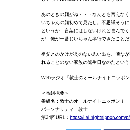
あのときの顔がね・・・なんとも言えなく
いちゃんの顔初めて見たし。不思議そうに
というか、言葉にはしないけれど喜んでく
が、俺が一番じいちゃん孝行できたことだ
祖父とのかけがえのない思い出を、涙なが
れることのない家族の誕生日なのだという
Webラジオ『敦士のオールナイトニッポ
＜番組概要＞
番組名：敦士のオールナイトニッポンｉ
パーソナリティ：敦士
第34回URL：
https://i.allnightnippon.com