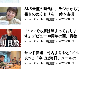
SNS全盛の時代に、ラジオから手
書きのぬくもりを… 鈴木杏樹の
直筆はがきが届く！
NEWS ONLINE 編集部
2026.08.03
『MUSIC10』こちら有楽町駅前
郵便局
「いつでも肩は温まっておりま
す」デビュー30周年の西川貴教が
『オールナイトニッポン』に登
NEWS ONLINE 編集部
2026.08.03
場！
サンド伊達、竹内まりやと”メル
友”に 「今ほぼ毎日」メールのや
り取り明かす
NEWS ONLINE 編集部
2026.08.03