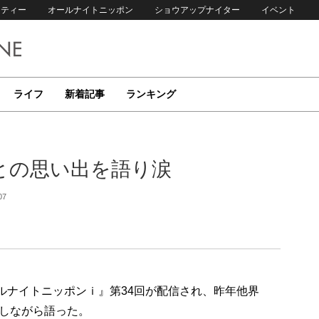
リティー
オールナイトニッポン
ショウアップナイター
イベント
ライフ
新着記事
ランキング
との思い出を語り涙
07
ールナイトニッポンｉ』第34回が配信され、昨年他界
しながら語った。