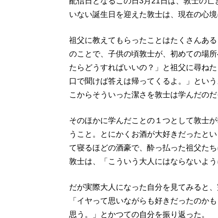
配信日となるこの日3月21日は、敦士の
いない誕生日を迎えた敦士は、現在の心境
祖父に教えてもらったことはたくさんある
のことで、子供の頃敦士が、初めての場所
たらどうすればいいの？」と祖父に尋ねた
口で聞けば答えは帰ってくるよ。」という
こからそういった潔さを敦士は学んだのだ
そのほかに学んだことの１つとして敦士が
うこと。とにかくお酒が大好きだったとい
て寝るほどの酒豪で、酔っ払った祖父たち
敦士は、「こういう大人にはならないよう
だが実際大人になった自分を見てみると、
「イヤって思いながらも好きだったのかも
思う。」とかつての自分を振り返った。