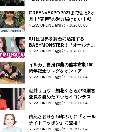
GREEN×EXPO 2027まであと8ヶ
月！“花博”の魅力届けたい！#2
NEWS ONLINE 編集部
2026.08.05
9月は世界を舞台に活躍する
BABYMONSTER！『オールナイ
トニッポンPODCAST』月替わり
NEWS ONLINE 編集部
2026.08.05
パーソナリティ
イルカ、自身作曲の熊本市制100
周年記念ソングをオンエア
NEWS ONLINE 編集部
2026.08.04
朝井リョウ、知花くららが特別審
査員を務めたエッセイコンテスト
の特別番組「#いまあなたに伝え
NEWS ONLINE 編集部
2026.08.04
たいこと」
由紀さおりが14年ぶりに『オール
ナイトニッポン』に登場！
NEWS ONLINE 編集部
2026.08.04