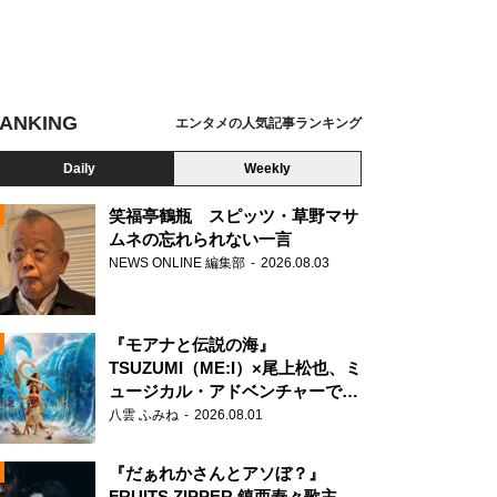
ANKING
エンタメの人気記事ランキング
Daily
Weekly
笑福亭鶴瓶 スピッツ・草野マサ
ムネの忘れられない一言
NEWS ONLINE 編集部
2026.08.03
N
『モアナと伝説の海』
TSUZUMI（ME:I）×尾上松也、ミ
ュージカル・アドベンチャーで美
声を響かせる
八雲 ふみね
2026.08.01
『だぁれかさんとアソぼ？』
FRUITS ZIPPER 鎮西寿々歌主