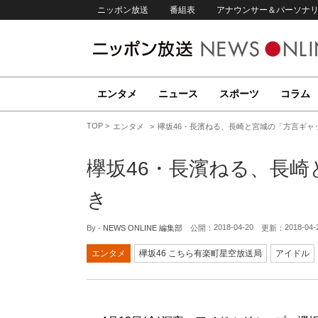
ニッポン放送
番組表
アナウンサー＆パーソナ
エンタメ
ニュース
スポーツ
コラム
TOP
エンタメ
欅坂46・長濱ねる、長崎と宮城の「方言ギャ
欅坂46・長濱ねる、長
き
2018-04-20
2018-04-
By -
NEWS ONLINE 編集部
公開：
更新：
エンタメ
欅坂46 こちら有楽町星空放送局
アイドル