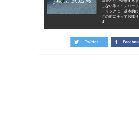
週替わりで登場するま
こない系メインパーソ
トリックに、基本的に
クの前に座ってお喋り
す！