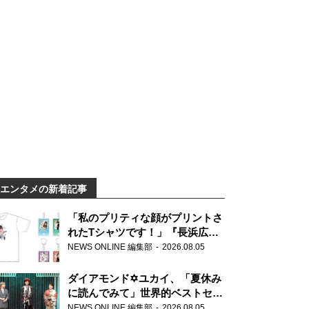
エンタメの新着記事
「私のプリティな顔がプリントさ
れたTシャツです！」『長浜広奈
天下無双』初の番組グッズ発売
NEWS ONLINE 編集部
2026.08.05
ダイアモンド✡ユカイ、「夏休み
に読んでみて」世界的ベストセラ
ー『アナスタシア』を紹介
NEWS ONLINE 編集部
2026.08.05