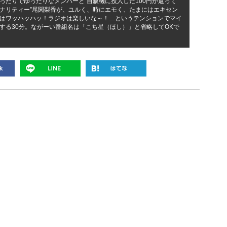
ったりでゆったりなメンバーと“自販機に投入した100円が返って
ナリティー”尾関梨香が、ユルく、時にエモく、たまにはエキセン
はワッハッハッ！ラジオは楽しいな～！…というテンションでマイ
する30分。ながーい番組名は「こち星（ほし）」と省略してOKで