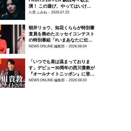
演！ この遊び、やってはいけま
せん。
八雲 ふみね
2026.07.25
朝井リョウ、知花くららが特別審
査員を務めたエッセイコンテスト
の特別番組「#いまあなたに伝え
たいこと」
NEWS ONLINE 編集部
2026.08.04
N
「いつでも肩は温まっておりま
す」デビュー30周年の西川貴教が
『オールナイトニッポン』に登
場！
NEWS ONLINE 編集部
2026.08.03
N