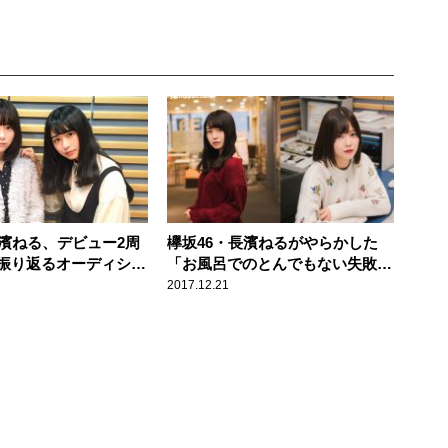
長濱ねる、デビュー2周
欅坂46・長濱ねるがやらかした
振り返るオーディショ
「お風呂でのとんでもない失敗」
境
とは！？
2017.12.21