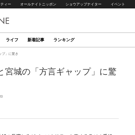
リティー
オールナイトニッポン
ショウアップナイター
イベント
ライフ
新着記事
ランキング
ップ」に驚き
崎と宮城の「方言ギャップ」に驚
20