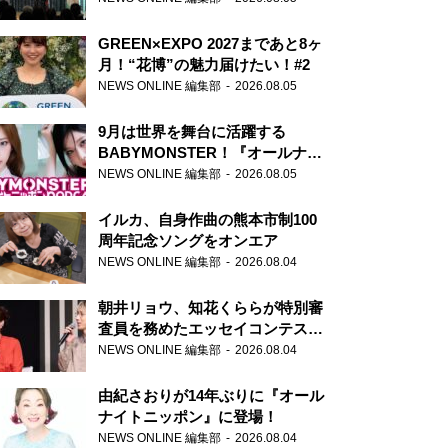
GREEN×EXPO 2027まであと8ヶ
月！“花博”の魅力届けたい！#2
NEWS ONLINE 編集部
2026.08.05
9月は世界を舞台に活躍する
BABYMONSTER！『オールナイ
トニッポンPODCAST』月替わり
NEWS ONLINE 編集部
2026.08.05
パーソナリティ
イルカ、自身作曲の熊本市制100
周年記念ソングをオンエア
NEWS ONLINE 編集部
2026.08.04
朝井リョウ、知花くららが特別審
査員を務めたエッセイコンテスト
の特別番組「#いまあなたに伝え
NEWS ONLINE 編集部
2026.08.04
たいこと」
由紀さおりが14年ぶりに『オール
ナイトニッポン』に登場！
NEWS ONLINE 編集部
2026.08.04