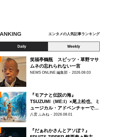
ANKING
エンタメの人気記事ランキング
Daily
Weekly
笑福亭鶴瓶 スピッツ・草野マサ
ムネの忘れられない一言
NEWS ONLINE 編集部
2026.08.03
N
『モアナと伝説の海』
TSUZUMI（ME:I）×尾上松也、ミ
ュージカル・アドベンチャーで美
声を響かせる
八雲 ふみね
2026.08.01
『だぁれかさんとアソぼ？』
FRUITS ZIPPER 鎮西寿々歌主