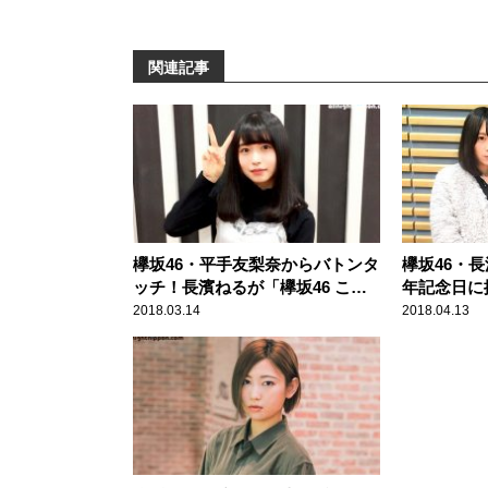
関連記事
欅坂46・平手友梨奈からバトンタ
欅坂46・
ッチ！長濱ねるが「欅坂46 こち
年記念日に
ら有楽町星空放送局」番組メイン
ン当時の心
2018.03.14
2018.04.13
パーソナリティに！