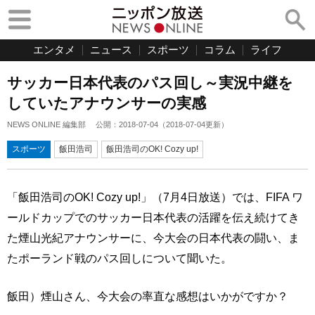
エンタメ
ニュース
スポーツ
コラム
ライフ
サッカー日本代表のパス回し～実況中継を
していたアナウンサーの実感
NEWS ONLINE 編集部
公開：
2018-07-04
（
2018-07-04
更新）
スポーツ
飯田浩司
飯田浩司のOK! Cozy up!
「飯田浩司のOK! Cozy up!」（7月4日放送）では、FIFA ワ
ールドカップでのサッカー日本代表の活躍を伝え続けてき
た煙山光紀アナウンサーに、今大会の日本代表の闘い、ま
たポーランド戦のパス回しについて聞いた。
飯田）煙山さん、今大会の率直な感想はいかがですか？