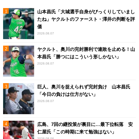
山本昌氏「大城選手自身がびっくりしていまし
たね」ヤクルトのファースト・澤井の判断を評
価
2026.08.07
ヤクルト、奥川の完封勝利で連敗を止める！山
本昌氏「勝つにはこういう形しかない」
2026.08.07
巨人、奥川を捉えられず完封負け 山本昌氏
「今日の負けは仕方がない」
2026.08.07
広島、7回の継投策が裏目に…最下位転落 安
仁屋氏「この時期に来て勉強はない」
2026.08.06