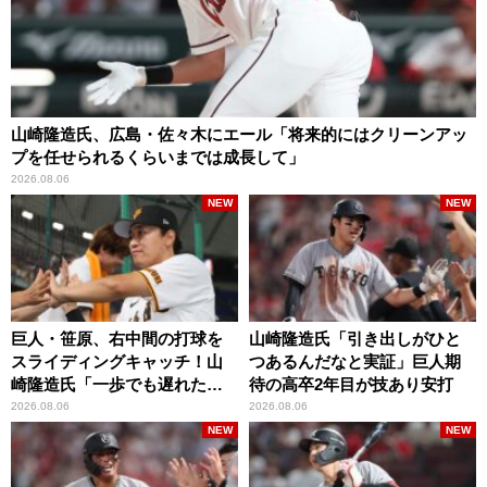
山崎隆造氏、広島・佐々木にエール「将来的にはクリーンアッ
プを任せられるくらいまでは成長して」
2026.08.06
NEW
NEW
巨人・笹原、右中間の打球を
山崎隆造氏「引き出しがひと
スライディングキャッチ！山
つあるんだなと実証」巨人期
崎隆造氏「一歩でも遅れた
待の高卒2年目が技あり安打
ら…」
2026.08.06
2026.08.06
NEW
NEW