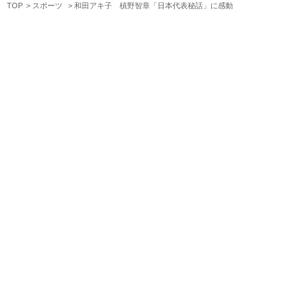
TOP
スポーツ
和田アキ子 槙野智章「日本代表秘話」に感動