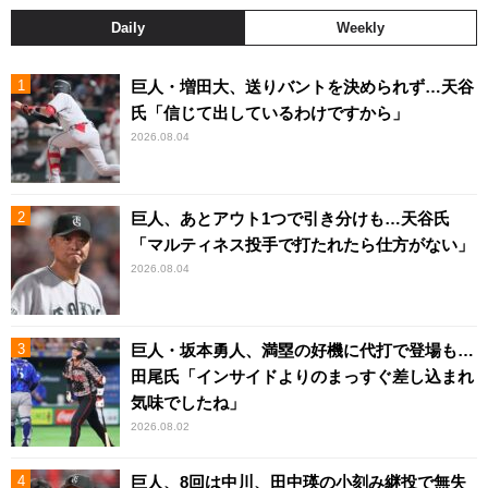
Daily
Weekly
巨人・増田大、送りバントを決められず…天谷
氏「信じて出しているわけですから」
2026.08.04
巨人、あとアウト1つで引き分けも…天谷氏
「マルティネス投手で打たれたら仕方がない」
2026.08.04
巨人・坂本勇人、満塁の好機に代打で登場も…
田尾氏「インサイドよりのまっすぐ差し込まれ
気味でしたね」
2026.08.02
巨人、8回は中川、田中瑛の小刻み継投で無失