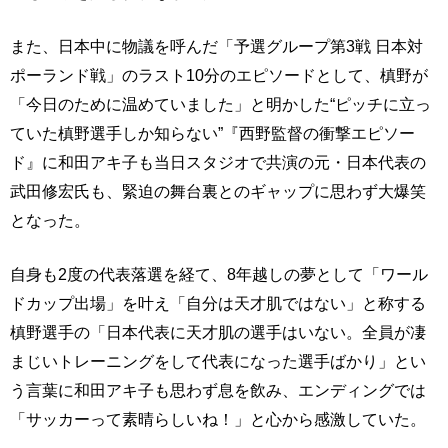
また、日本中に物議を呼んだ「予選グループ第3戦 日本対
ポーランド戦」のラスト10分のエピソードとして、槙野が
「今日のために温めていました」と明かした“ピッチに立っ
ていた槙野選手しか知らない”『西野監督の衝撃エピソー
ド』に和田アキ子も当日スタジオで共演の元・日本代表の
武田修宏氏も、緊迫の舞台裏とのギャップに思わず大爆笑
となった。
自身も2度の代表落選を経て、8年越しの夢として「ワール
ドカップ出場」を叶え「自分は天才肌ではない」と称する
槙野選手の「日本代表に天才肌の選手はいない。全員が凄
まじいトレーニングをして代表になった選手ばかり」とい
う言葉に和田アキ子も思わず息を飲み、エンディングでは
「サッカーって素晴らしいね！」と心から感激していた。