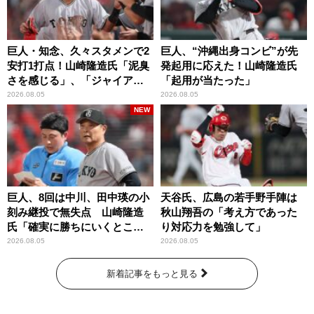
巨人・知念、久々スタメンで2
巨人、“沖縄出身コンビ”が先
安打1打点！山崎隆造氏「泥臭
発起用に応えた！山崎隆造氏
さを感じる」、「ジャイアン
「起用が当たった」
ツには少ないタイプ」
2026.08.05
2026.08.05
NEW
巨人、8回は中川、田中瑛の小
天谷氏、広島の若手野手陣は
刻み継投で無失点 山崎隆造
秋山翔吾の「考え方であった
氏「確実に勝ちにいくとこ
り対応力を勉強して」
ろ」
2026.08.05
2026.08.05
新着記事をもっと見る