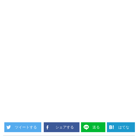
ツイートする
シェアする
送る
はてな