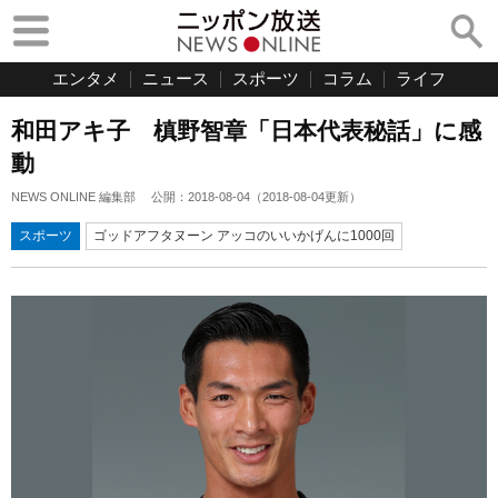
エンタメ
ニュース
スポーツ
コラム
ライフ
和田アキ子 槙野智章「日本代表秘話」に感
動
NEWS ONLINE 編集部
公開：
2018-08-04
（
2018-08-04
更新）
スポーツ
ゴッドアフタヌーン アッコのいいかげんに1000回