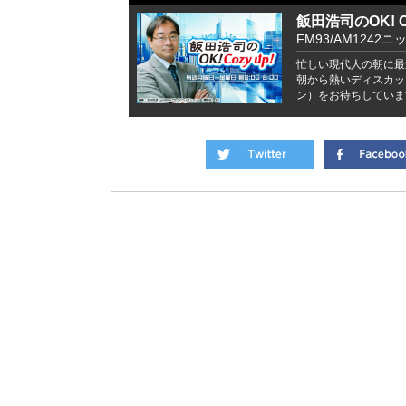
飯田浩司のOK! Co
FM93/AM1242ニ
忙しい現代人の朝に最
朝から熱いディスカッ
ン）をお待ちしていま