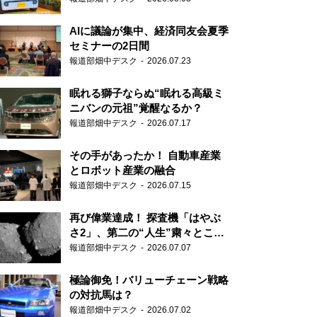
AIに議論が集中、経済同友会夏季
セミナーの2日間
報道部畑中デスク
2026.07.23
眠れる獅子ならぬ“眠れる高級ミ
ニバンの元祖”覚醒なるか？
報道部畑中デスク
2026.07.17
その手があったか！ 自動車産業
とロボット産業の融合
報道部畑中デスク
2026.07.15
再び偉業達成！ 探査機「はやぶ
さ2」、第二の“人生”粛々とこな
す
報道部畑中デスク
2026.07.07
極論御免！バリューチェーン戦略
の対抗馬は？
報道部畑中デスク
2026.07.02