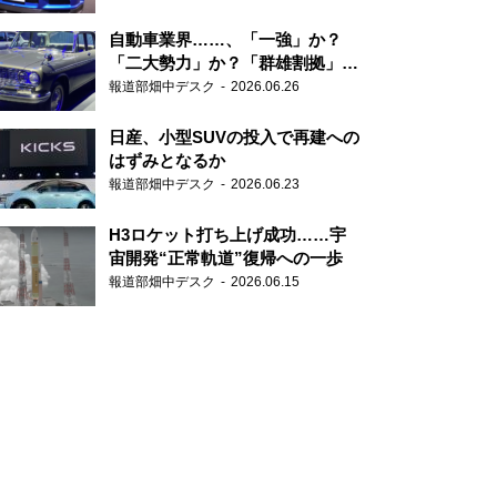
自動車業界……、「一強」か？
「二大勢力」か？「群雄割拠」
か？
報道部畑中デスク
2026.06.26
日産、小型SUVの投入で再建への
はずみとなるか
報道部畑中デスク
2026.06.23
H3ロケット打ち上げ成功……宇
宙開発“正常軌道”復帰への一歩
報道部畑中デスク
2026.06.15