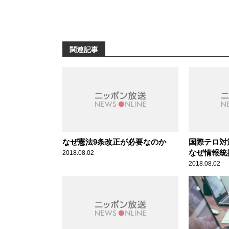
関連記事
なぜ憲法9条改正が必要なのか
国際テロ対
なぜ情報統
2018.08.02
2018.08.02