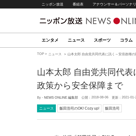
ニッポン放送
番組表
アナウンサー＆パーソナ
エンタメ
ニュース
スポーツ
コラム
TOP
ニュース
山本太郎 自由党共同代表に訊く～安倍政権
山本太郎 自由党共同代
政策から安全保障まで
2018-08-06
2021-01-
By -
NEWS ONLINE 編集部
公開：
更新：
ニュース
飯田浩司のOK! Cozy up!
飯田浩司