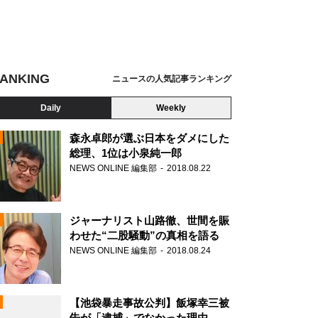
ANKING
ニュースの人気記事ランキング
Daily
Weekly
森永卓郎が選ぶ日本をダメにした
総理、1位は小泉純一郎
NEWS ONLINE 編集部
2018.08.22
N
ジャーナリスト山路徹、世間を賑
わせた“二股騒動”の真相を語る
NEWS ONLINE 編集部
2018.08.24
【池袋暴走事故公判】飯塚幸三被
告が「逮捕」でなかった理由