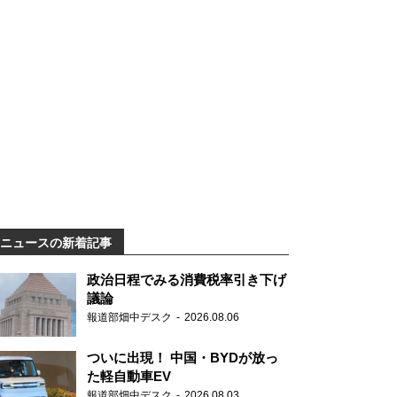
ニュースの新着記事
政治日程でみる消費税率引き下げ
議論
報道部畑中デスク
2026.08.06
ついに出現！ 中国・BYDが放っ
た軽自動車EV
報道部畑中デスク
2026.08.03