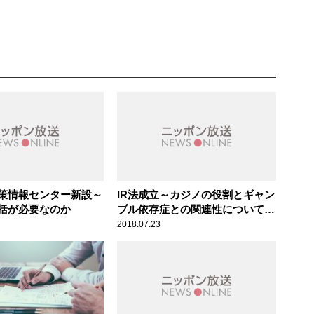
策情報センター新設～
IR法成立～カジノの役割とギャン
括が必要なのか
ブル依存症との関連性についての
疑問点
2018.07.23