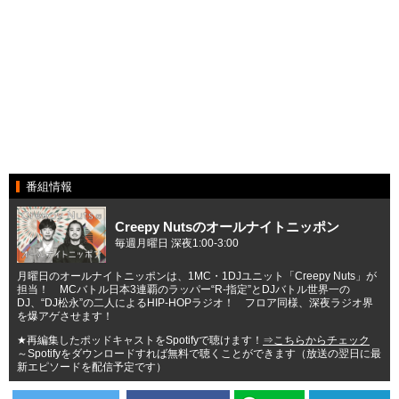
番組情報
Creepy Nutsのオールナイトニッポン
毎週月曜日 深夜1:00-3:00
月曜日のオールナイトニッポンは、1MC・1DJユニット「Creepy Nuts」が
担当！ MCバトル日本3連覇のラッパー“R-指定”とDJバトル世界一の
DJ、“DJ松永”の二人によるHIP-HOPラジオ！ フロア同様、深夜ラジオ界
を爆アゲさせます！
★再編集したポッドキャストをSpotifyで聴けます！
⇒こちらからチェック
～Spotifyをダウンロードすれば無料で聴くことができます（放送の翌日に最
新エピソードを配信予定です）