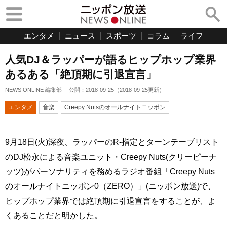
エンタメ
ニュース
スポーツ
コラム
ライフ
人気DJ＆ラッパーが語るヒップホップ業界
あるある「絶頂期に引退宣言」
NEWS ONLINE 編集部
公開：
2018-09-25
（
2018-09-25
更新）
エンタメ
音楽
Creepy Nutsのオールナイトニッポン
9月18日(火)深夜、ラッパーのR-指定とターンテーブリスト
のDJ松永による音楽ユニット・Creepy Nuts(クリーピーナ
ッツ)がパーソナリティを務めるラジオ番組「Creepy Nuts
のオールナイトニッポン0（ZERO）」(ニッポン放送)で、
ヒップホップ業界では絶頂期に引退宣言をすることが、よ
くあることだと明かした。