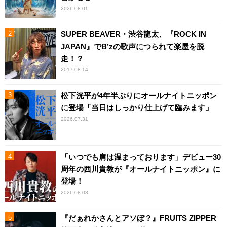
2026.08.01
SUPER BEAVER・渋谷龍太、『ROCK IN
JAPAN』でB’zの歌声につられて楽屋を脱
走！？
2017.08.14
松下洸平が4年半ぶりにオールナイトニッポン
に登場「当日はしっかり仕上げて臨みます」
2026.07.31
「いつでも肩は温まっております」デビュー30
周年の西川貴教が『オールナイトニッポン』に
登場！
2026.08.03
『だぁれかさんとアソぼ？』FRUITS ZIPPER