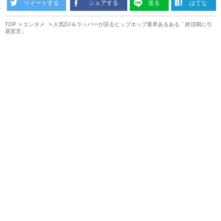
ツイートする
シェアする
送る
はてな
TOP
エンタメ
人気DJ＆ラッパーが語るヒップホップ業界あるある「絶頂期に引
退宣言」