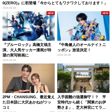
0(ZERO)』に初登場「今からとてもワクワクしております！」
2026.08.08
NEW
NEW
『ブルーロック』高橋文哉主
『中島健人のオールナイトニ
演、大人気サッカー漫画が待
ッポン』放送決定！
望の実写映画に
2026.08.08
2026.08.08
2PM・CHANSUNG、最近覚え
入手困難の強運御守！？ 平
た日本語に大沢あかねがツッ
安時代から続く「関東のお伊
コミ
勢さま」、芝大神宮にてラン