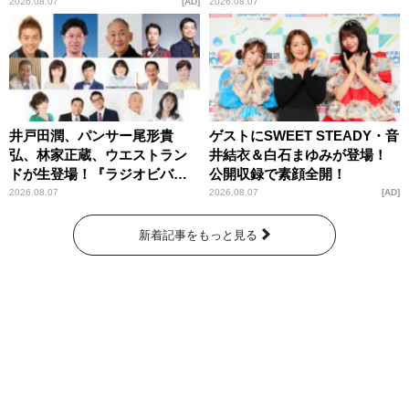
パンプスが合格祈願！
2026.08.07
AD
2026.08.07
井戸田潤、パンサー尾形貴
ゲストにSWEET STEADY・音
弘、林家正蔵、ウエストラン
井結衣＆白石まゆみが登場！
ドが生登場！『ラジオビバリ
公開収録で素顔全開！
ー昼ズ』
2026.08.07
2026.08.07
AD
新着記事をもっと見る