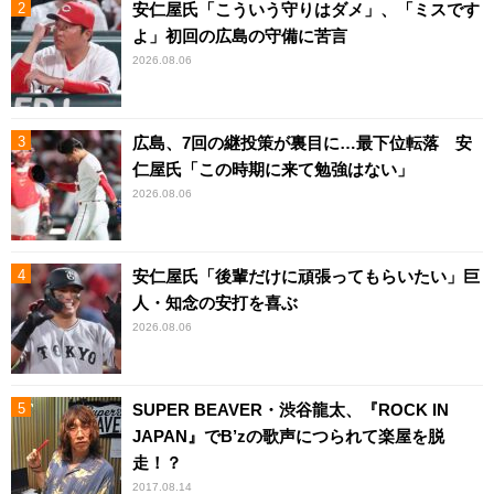
安仁屋氏「こういう守りはダメ」、「ミスです
よ」初回の広島の守備に苦言
2026.08.06
広島、7回の継投策が裏目に…最下位転落 安
仁屋氏「この時期に来て勉強はない」
2026.08.06
安仁屋氏「後輩だけに頑張ってもらいたい」巨
人・知念の安打を喜ぶ
2026.08.06
SUPER BEAVER・渋谷龍太、『ROCK IN
JAPAN』でB’zの歌声につられて楽屋を脱
走！？
2017.08.14