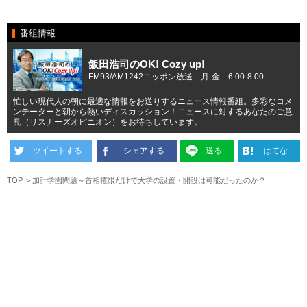
番組情報
飯田浩司のOK! Cozy up!
FM93/AM1242ニッポン放送 月-金 6:00-8:00
忙しい現代人の朝に最適な情報をお送りするニュース情報番組。多彩なコメ
ンテーターと朝から熱いディスカッション！ニュースに対するあなたのご意
見（リスナーズオピニオン）をお待ちしています。
ツイートする
シェアする
送る
はてな
TOP
加計学園問題～首相権限だけで大学の設置・開設は可能だったのか？