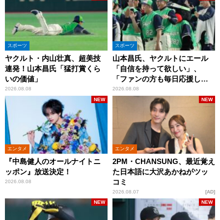
スポーツ
スポーツ
ヤクルト・内山壮真、超美技
山本昌氏、ヤクルトにエール
連発！山本昌氏「猛打賞くら
「自信を持って欲しい」、
いの価値」
「ファンの方も毎日応援して
くれています」
2026.08.08
2026.08.08
NEW
NEW
エンタメ
エンタメ
『中島健人のオールナイトニ
2PM・CHANSUNG、最近覚え
ッポン』放送決定！
た日本語に大沢あかねがツッ
コミ
2026.08.08
2026.08.07
AD
NEW
NEW