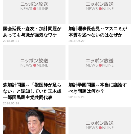
国会延長～森友・加計問題が
加計理事長会見～マスコミが
あっても与党が強気なワケ
本質を述べないのはなぜか
2018.06.21
2018.06.20
森加計問題～「獣医師が足ら
加計学園問題～本当に議論す
ない」と認知していた玉木雄
べき問題は何か？
一郎国民民主党共同代表
2018.05.28
2018.05.29