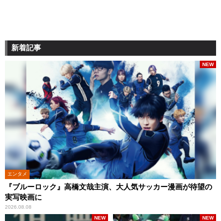
新着記事
NEW
エンタメ
『ブルーロック』高橋文哉主演、大人気サッカー漫画が待望の
実写映画に
2026.08.08
NEW
NEW