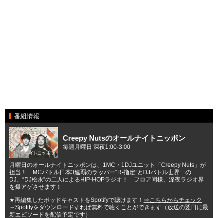
番組情報
Creepy Nutsのオールナイトニッポン
毎週月曜日 深夜1:00-3:00
月曜日のオールナイトニッポンは、1MC・1DJユニット「Creepy Nuts」が
担当！ MCバトル日本3連覇のラッパー“R-指定”とDJバトル世界一の
DJ、“DJ松永”の二人によるHIP-HOPラジオ！ フロア同様、深夜ラジオ界
を爆アゲさせます！
★再編集したポッドキャストをSpotifyで聴けます！
⇒こちらからチェック
～Spotifyをダウンロードすれば無料で聴くことができます（放送の翌日に最
新エピソードを配信予定です）