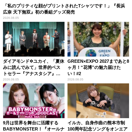
「私のプリティな顔がプリントされたTシャツです！」『長浜
広奈 天下無双』初の番組グッズ発売
2026.08.05
ダイアモンド✡ユカイ、「夏休
GREEN×EXPO 2027まであと8
みに読んでみて」世界的ベス
ヶ月！“花博”の魅力届けた
トセラー『アナスタシア』を
い！#2
紹介
2026.08.05
2026.08.05
9月は世界を舞台に活躍する
イルカ、自身作曲の熊本市制
BABYMONSTER！『オールナ
100周年記念ソングをオンエア