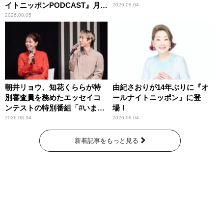
イトニッポンPODCAST』月替
2026.08.04
わりパーソナリティ
2026.08.05
朝井リョウ、知花くららが特
由紀さおりが14年ぶりに『オ
別審査員を務めたエッセイコ
ールナイトニッポン』に登
ンテストの特別番組「#いまあ
場！
なたに伝えたいこと」
2026.08.04
2026.08.04
新着記事をもっと見る