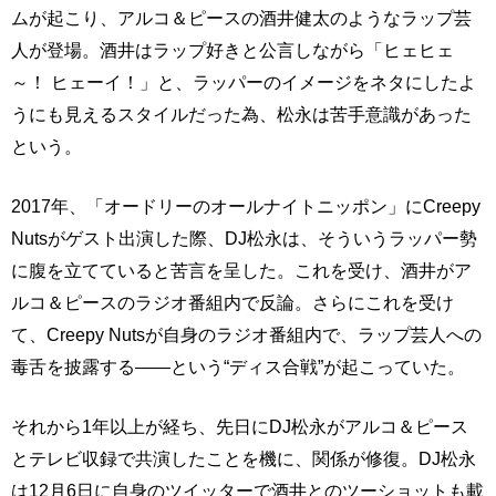
ムが起こり、アルコ＆ピースの酒井健太のようなラップ芸
人が登場。酒井はラップ好きと公言しながら「ヒェヒェ
～！ ヒェーイ！」と、ラッパーのイメージをネタにしたよ
うにも見えるスタイルだった為、松永は苦手意識があった
という。
2017年、「オードリーのオールナイトニッポン」にCreepy
Nutsがゲスト出演した際、DJ松永は、そういうラッパー勢
に腹を立てていると苦言を呈した。これを受け、酒井がア
ルコ＆ピースのラジオ番組内で反論。さらにこれを受け
て、Creepy Nutsが自身のラジオ番組内で、ラップ芸人への
毒舌を披露する――という“ディス合戦”が起こっていた。
それから1年以上が経ち、先日にDJ松永がアルコ＆ピース
とテレビ収録で共演したことを機に、関係が修復。DJ松永
は12月6日に自身のツイッターで酒井とのツーショットも載