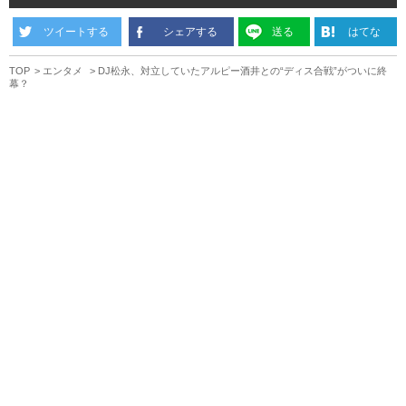
ツイートする
シェアする
送る
はてな
TOP
エンタメ
DJ松永、対立していたアルピー酒井との“ディス合戦”がついに終
幕？