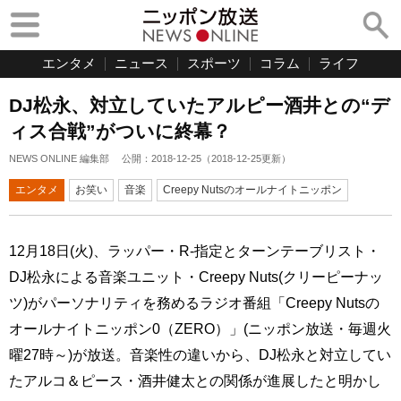
エンタメ
ニュース
スポーツ
コラム
ライフ
DJ松永、対立していたアルピー酒井との“デ
ィス合戦”がついに終幕？
NEWS ONLINE 編集部
公開：
2018-12-25
（
2018-12-25
更新）
エンタメ
お笑い
音楽
Creepy Nutsのオールナイトニッポン
12月18日(火)、ラッパー・R-指定とターンテーブリスト・
DJ松永による音楽ユニット・Creepy Nuts(クリーピーナッ
ツ)がパーソナリティを務めるラジオ番組「Creepy Nutsの
オールナイトニッポン0（ZERO）」(ニッポン放送・毎週火
曜27時～)が放送。音楽性の違いから、DJ松永と対立してい
たアルコ＆ピース・酒井健太との関係が進展したと明かし