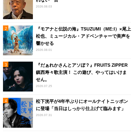
2026.08.03
『モアナと伝説の海』TSUZUMI（ME:I）×尾上
松也、ミュージカル・アドベンチャーで美声を
響かせる
2026.08.01
『だぁれかさんとアソぼ？』FRUITS ZIPPER
鎮西寿々歌主演！ この遊び、やってはいけま
せん。
2026.07.25
松下洸平が4年半ぶりにオールナイトニッポン
に登場「当日はしっかり仕上げて臨みます」
2026.07.31