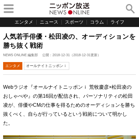
エンタメ
ニュース
スポーツ
コラム
ライフ
人気若手俳優・松田凌の、オーディションを
勝ち抜く戦術
NEWS ONLINE 編集部
公開：
2018-12-31
（
2018-12-31
更新）
エンタメ
オールナイトニッポンｉ
Webラジオ『オールナイトニッポンｉ 荒牧慶彦×松田凌の
おしゃべや』の第16回が配信され、パーソナリティの松田
凌が、俳優やCMの仕事を得るためのオーディションを勝ち
抜くべく、自らが行っているという戦術について明かし
た。