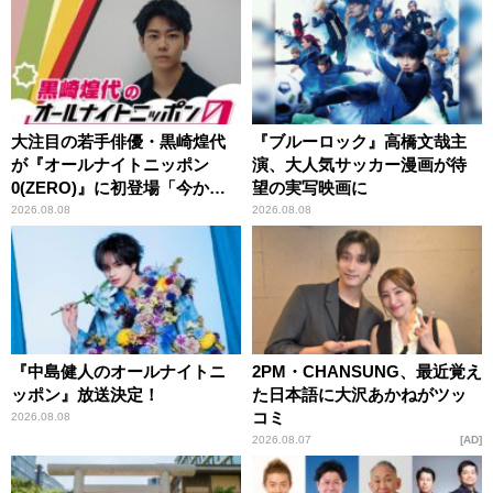
大注目の若手俳優・黒崎煌代
『ブルーロック』高橋文哉主
が『オールナイトニッポン
演、大人気サッカー漫画が待
0(ZERO)』に初登場「今から
望の実写映画に
とてもワクワクしておりま
2026.08.08
2026.08.08
す！」
『中島健人のオールナイトニ
2PM・CHANSUNG、最近覚え
ッポン』放送決定！
た日本語に大沢あかねがツッ
コミ
2026.08.08
2026.08.07
AD