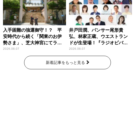
入手困難の強運御守！？ 平
井戸田潤、パンサー尾形貴
安時代から続く「関東のお伊
弘、林家正蔵、ウエストラン
勢さま」、芝大神宮にてラン
ドが生登場！『ラジオビバリ
パンプスが合格祈願！
ー昼ズ』
2026.08.07
2026.08.07
新着記事をもっと見る