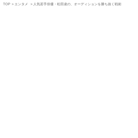
TOP
エンタメ
人気若手俳優・松田凌の、オーディションを勝ち抜く戦術