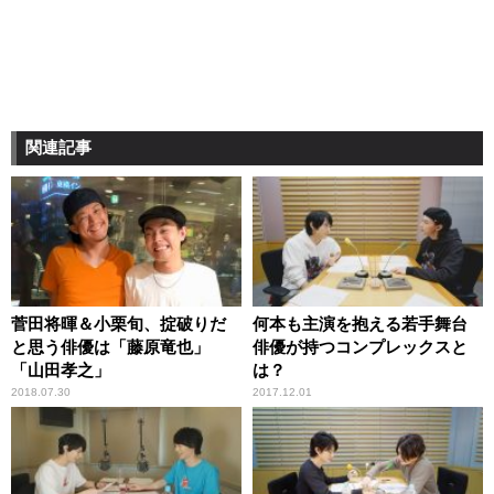
関連記事
菅田将暉＆小栗旬、掟破りだ
何本も主演を抱える若手舞台
と思う俳優は「藤原竜也」
俳優が持つコンプレックスと
「山田孝之」
は？
2018.07.30
2017.12.01