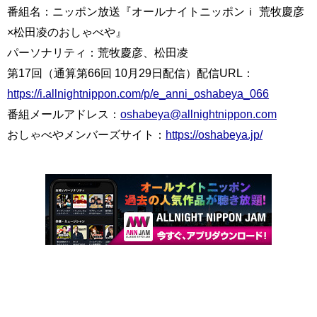
番組名：ニッポン放送『オールナイトニッポンｉ 荒牧慶彦
×松田凌のおしゃべや』
パーソナリティ：荒牧慶彦、松田凌
第17回（通算第66回 10月29日配信）配信URL：
https://i.allnightnippon.com/p/e_anni_oshabeya_066
番組メールアドレス：
oshabeya@allnightnippon.com
おしゃべやメンバーズサイト：
https://oshabeya.jp/