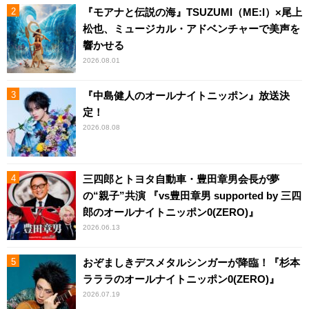
『モアナと伝説の海』TSUZUMI（ME:I）×尾上
松也、ミュージカル・アドベンチャーで美声を
響かせる
2026.08.01
『中島健人のオールナイトニッポン』放送決
定！
2026.08.08
三四郎とトヨタ自動車・豊田章男会長が夢
の“親子”共演 『vs豊田章男 supported by 三四
郎のオールナイトニッポン0(ZERO)』
2026.06.13
おぞましきデスメタルシンガーが降臨！『杉本
ラララのオールナイトニッポン0(ZERO)』
2026.07.19