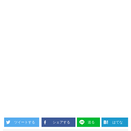
ツイートする
シェアする
送る
はてな