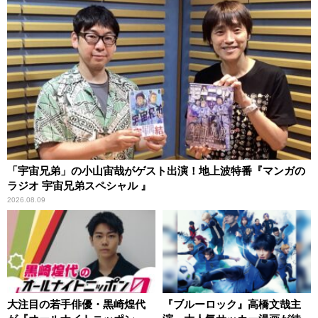
「宇宙兄弟」の小山宙哉がゲスト出演！地上波特番『マンガの
ラジオ 宇宙兄弟スペシャル 』
2026.08.09
大注目の若手俳優・黒崎煌代
『ブルーロック』高橋文哉主