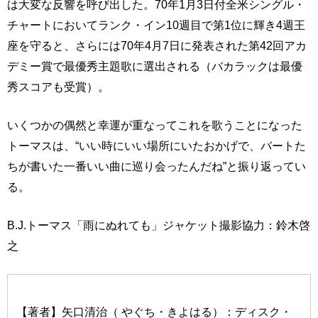
は大変な反響を呼び出した。70年1月3日付全米シングル・
チャートにおいてランク・イン10週目で第1位に輝き4週王
座を守ると、さらには70年4月7日に発表された第42回アカ
デミー賞で最優秀主題歌に選出される（バカラックは最優
秀スコアも受賞）。
いくつかの偶然と幸運が重なってこれを歌うことになった
トーマスは、“いい時にいい場所にいたおかげで、バートた
ちが書いた一番いい曲に巡り会ったんだね”と振り返ってい
る。
B.J.トーマス「雨にぬれても」ジャケット撮影協力：鈴木啓
之
【著者】矢口清治（ やぐち・きよはる）：ディスク・