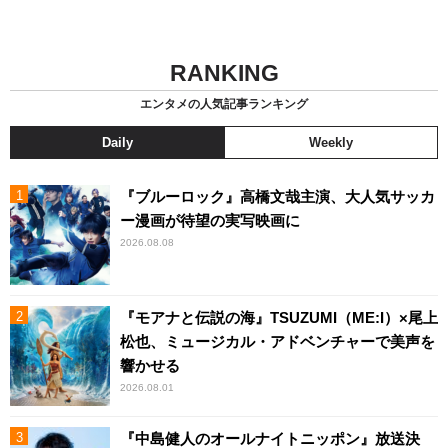
RANKING
エンタメの人気記事ランキング
Daily
Weekly
『ブルーロック』高橋文哉主演、大人気サッカ
ー漫画が待望の実写映画に
2026.08.08
『モアナと伝説の海』TSUZUMI（ME:I）×尾上
松也、ミュージカル・アドベンチャーで美声を
響かせる
2026.08.01
『中島健人のオールナイトニッポン』放送決