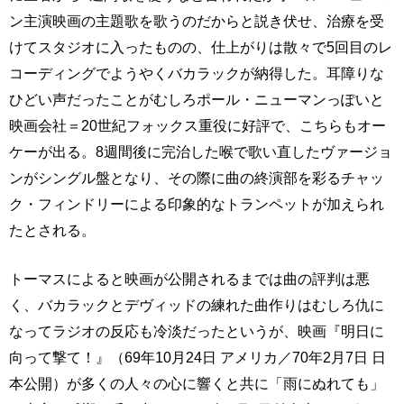
ン主演映画の主題歌を歌うのだからと説き伏せ、治療を受
けてスタジオに入ったものの、仕上がりは散々で5回目のレ
コーディングでようやくバカラックが納得した。耳障りな
ひどい声だったことがむしろポール・ニューマンっぽいと
映画会社＝20世紀フォックス重役に好評で、こちらもオー
ケーが出る。8週間後に完治した喉で歌い直したヴァージョ
ンがシングル盤となり、その際に曲の終演部を彩るチャッ
ク・フィンドリーによる印象的なトランペットが加えられ
たとされる。
トーマスによると映画が公開されるまでは曲の評判は悪
く、バカラックとデヴィッドの練れた曲作りはむしろ仇に
なってラジオの反応も冷淡だったというが、映画『明日に
向って撃て！』（69年10月24日 アメリカ／70年2月7日 日
本公開）が多くの人々の心に響くと共に「雨にぬれても」