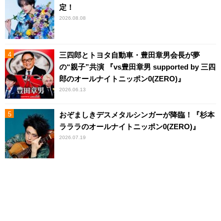
定！
2026.08.08
三四郎とトヨタ自動車・豊田章男会長が夢
の“親子”共演 『vs豊田章男 supported by 三四
郎のオールナイトニッポン0(ZERO)』
2026.06.13
おぞましきデスメタルシンガーが降臨！『杉本
ラララのオールナイトニッポン0(ZERO)』
2026.07.19