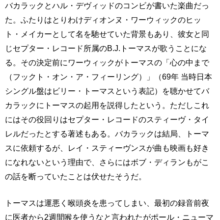
バカラックとハル・デヴィッドのコンビが書いた楽曲だっ
た。ふたりはとりわけディオンヌ・ワーウィックのヒッ
ト・メイカーとして名を馳せていた背景もあり、彼女と同
じセプター・レコード所属のB.J.トーマスが歌うことにな
る。その決定前にワーウィックがトーマスの「心の中まで
（フックト・オン・ア・フィーリング）」（69年 当時日本
シングル盤はビリー・トーマスという表記）を聴かせてバ
カラックにトーマスの起用を説得したという。ただしこれ
にはその役回りはセプター・レコードのスティーヴ・タイ
レルだったとする著述もある。バカラックは結局、トーマ
スに依頼するが、レイ・スティーヴンスが曲も映画も好き
になれないという理由で、さらにはボブ・ディランもがこ
の話を断っていたことは伏せたそうだ。
トーマスは運悪く喉頭炎を患ってしまい、最初の録音前夜
に医者から2週間喉を使うなと言われたがポール・ニューマ