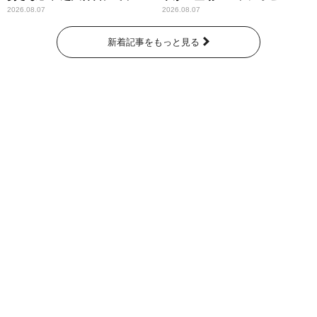
パンプスが合格祈願！
ー昼ズ』
2026.08.07
2026.08.07
新着記事をもっと見る