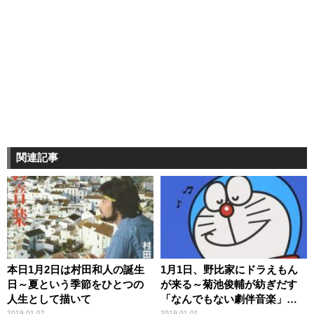
関連記事
本日1月2日は村田和人の誕生
1月1日、野比家にドラえもん
日～夏という季節をひとつの
が来る～菊池俊輔が紡ぎだす
人生として描いて
「なんでもない劇伴音楽」の
世界
2019.01.02
2019.01.01