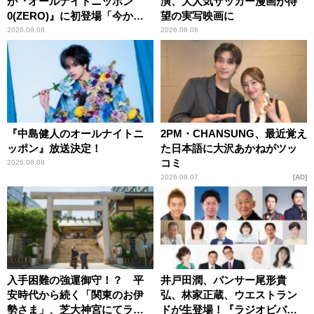
が『オールナイトニッポン
演、大人気サッカー漫画が待
0(ZERO)』に初登場「今から
望の実写映画に
とてもワクワクしておりま
2026.08.08
2026.08.08
す！」
『中島健人のオールナイトニ
2PM・CHANSUNG、最近覚え
ッポン』放送決定！
た日本語に大沢あかねがツッ
コミ
2026.08.08
2026.08.07
AD
入手困難の強運御守！？ 平
井戸田潤、パンサー尾形貴
安時代から続く「関東のお伊
弘、林家正蔵、ウエストラン
勢さま」、芝大神宮にてラン
ドが生登場！『ラジオビバリ