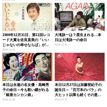
1969年12月31日、第11回レコ
大滝詠一は？度生まれる…本
ード大賞を佐良直美の「いい
日は大滝詠一の命日
じゃないの幸せならば」が受
2018.12.30
賞～この年から大晦日の恒例
2018.12.31
行事となる
本日は永遠の名女優・高峰秀
本日12月27日は加藤登紀子の
子の命日～今も歌い継がれる
誕生日～「百万本のバラ」の
「銀座カンカン娘」
大ヒット以降も続くその意欲
的な音楽への冒険
2018.12.28
2018.12.27