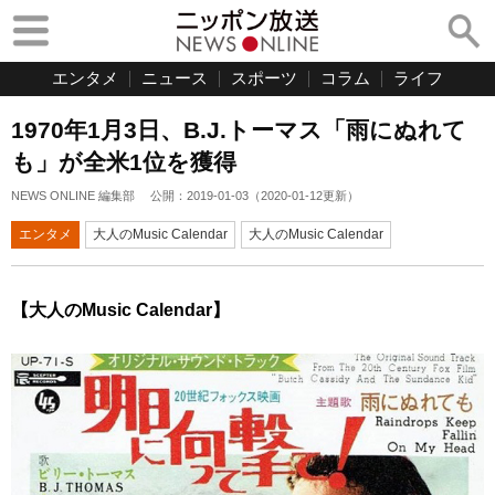
エンタメ
ニュース
スポーツ
コラム
ライフ
1970年1月3日、B.J.トーマス「雨にぬれて
も」が全米1位を獲得
NEWS ONLINE 編集部
公開：
2019-01-03
（
2020-01-12
更新）
エンタメ
大人のMusic Calendar
大人のMusic Calendar
【大人のMusic Calendar】