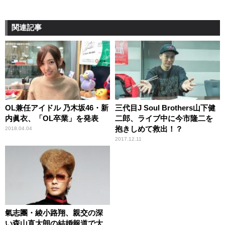
関連記事
OL兼任アイドル 乃木坂46・新
三代目J Soul Brothers山下健
内眞衣、「OL卒業」を発表
二郎、ライブ中に今市隆二を
抱きしめて救出！？
2018.04.04
2017.12.11
氣志團・綾小路翔、親交の深
い森山直太朗の結婚報道で大