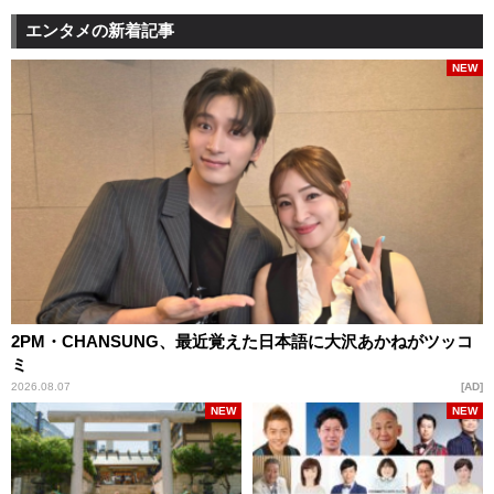
エンタメの新着記事
NEW
2PM・CHANSUNG、最近覚えた日本語に大沢あかねがツッコ
ミ
2026.08.07
AD
NEW
NEW