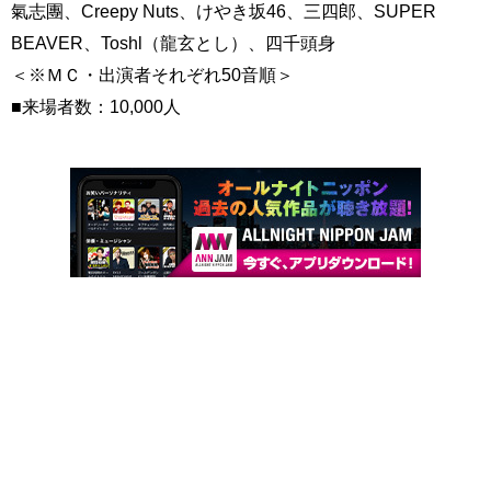
氣志團、Creepy Nuts、けやき坂46、三四郎、SUPER
BEAVER、Toshl（龍玄とし）、四千頭身
＜※ＭＣ・出演者それぞれ50音順＞
■来場者数：10,000人