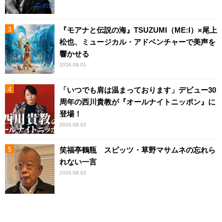
『モアナと伝説の海』TSUZUMI（ME:I）×尾上
松也、ミュージカル・アドベンチャーで美声を
響かせる
2026.08.01
「いつでも肩は温まっております」デビュー30
周年の西川貴教が『オールナイトニッポン』に
登場！
2026.08.03
笑福亭鶴瓶 スピッツ・草野マサムネの忘れら
れない一言
2026.08.03