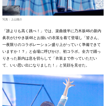
写真：上山陽介
「誰よりも高く跳べ！」では、楽曲後半に乃木坂46の新内
眞衣がけやき坂46とお揃いの衣装を着て登場し「皆さん、
一夜限りのコラボレーション盛り上がっていく準備できて
いますか！？」と会場に呼びかけ、初コラボ。全力で踊っ
りきった新内は息を切らして「衣装まで作っていただい
て、いい思い出になりました！」と笑顔を見せた。