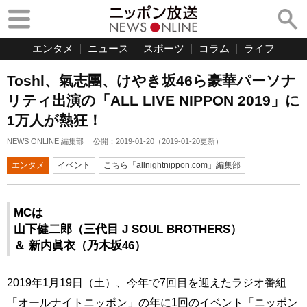
エンタメ
ニュース
スポーツ
コラム
ライフ
Toshl、氣志團、けやき坂46ら豪華パーソナ
リティ出演の「ALL LIVE NIPPON 2019」に
1万人が熱狂！
NEWS ONLINE 編集部
公開：
2019-01-20
（
2019-01-20
更新）
エンタメ
イベント
こちら「allnightnippon.com」編集部
MCは
山下健二郎（三代目 J SOUL BROTHERS）
＆ 新内眞衣（乃木坂46）
2019年1月19日（土）、今年で7回目を迎えたラジオ番組
「オールナイトニッポン」の年に1回のイベント「ニッポン