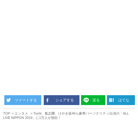
ツイートする
シェアする
送る
はてな
TOP
エンタメ
Toshl、氣志團、けやき坂46ら豪華パーソナリティ出演の「ALL
LIVE NIPPON 2019」に1万人が熱狂！