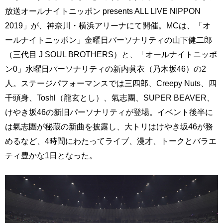
放送オールナイトニッポン presents ALL LIVE NIPPON
2019」が、神奈川・横浜アリーナにて開催。MCは、「オ
ールナイトニッポン」金曜日パーソナリティの山下健二郎
（三代目 J SOUL BROTHERS）と、「オールナイトニッポ
ン0」水曜日パーソナリティの新内眞衣（乃木坂46）の2
人。ステージパフォーマンスでは三四郎、Creepy Nuts、四
千頭身、Toshl（龍玄とし）、氣志團、SUPER BEAVER、
けやき坂46の新旧パーソナリティが登場。イベント後半に
は氣志團が秘蔵の新曲を披露し、大トリはけやき坂46が務
めるなど、4時間にわたってライブ、漫才、トークとバラエ
ティ豊かな1日となった。