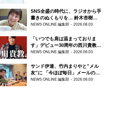
SNS全盛の時代に、ラジオから手
書きのぬくもりを… 鈴木杏樹の
直筆はがきが届く！
NEWS ONLINE 編集部
2026.08.03
『MUSIC10』こちら有楽町駅前
郵便局
「いつでも肩は温まっておりま
す」デビュー30周年の西川貴教が
『オールナイトニッポン』に登
NEWS ONLINE 編集部
2026.08.03
場！
サンド伊達、竹内まりやと”メル
友”に 「今ほぼ毎日」メールのや
り取り明かす
NEWS ONLINE 編集部
2026.08.03