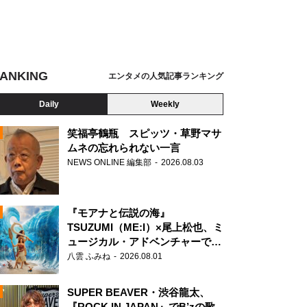
ANKING
エンタメの人気記事ランキング
Daily
Weekly
笑福亭鶴瓶 スピッツ・草野マサ
ムネの忘れられない一言
NEWS ONLINE 編集部
2026.08.03
N
『モアナと伝説の海』
TSUZUMI（ME:I）×尾上松也、ミ
ュージカル・アドベンチャーで美
声を響かせる
八雲 ふみね
2026.08.01
SUPER BEAVER・渋谷龍太、
『ROCK IN JAPAN』でB’zの歌