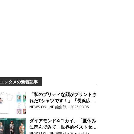
エンタメの新着記事
「私のプリティな顔がプリントさ
れたTシャツです！」『長浜広奈
天下無双』初の番組グッズ発売
NEWS ONLINE 編集部
2026.08.05
ダイアモンド✡ユカイ、「夏休み
に読んでみて」世界的ベストセラ
ー『アナスタシア』を紹介
NEWS ONLINE 編集部
2026.08.05