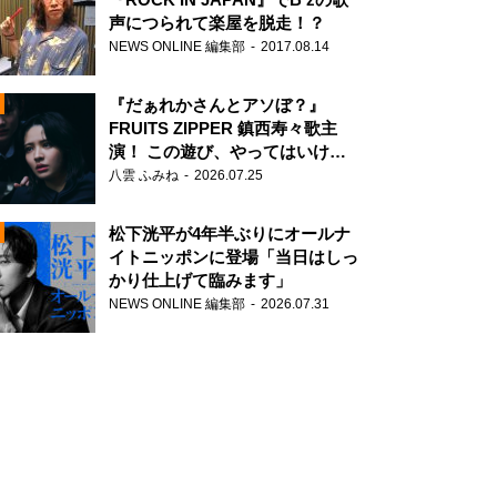
声につられて楽屋を脱走！？
NEWS ONLINE 編集部
2017.08.14
『だぁれかさんとアソぼ？』
FRUITS ZIPPER 鎮西寿々歌主
演！ この遊び、やってはいけま
せん。
八雲 ふみね
2026.07.25
N
松下洸平が4年半ぶりにオールナ
イトニッポンに登場「当日はしっ
かり仕上げて臨みます」
NEWS ONLINE 編集部
2026.07.31
N