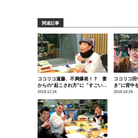
関連記事
ココリコ遠藤、不満爆発！？ 妻
ココリコ田
からの“起こされ方”に「すごい腹
き”に背中
が立って…」
よ」
2018.12.24
2018.10.29