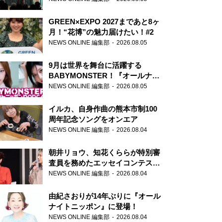
GREEN×EXPO 2027まであと8ヶ
月！“花博”の魅力届けたい！#2
NEWS ONLINE 編集部
2026.08.05
9月は世界を舞台に活躍する
BABYMONSTER！『オールナイ
トニッポンPODCAST』月替わり
NEWS ONLINE 編集部
2026.08.05
パーソナリティ
イルカ、自身作曲の熊本市制100
周年記念ソングをオンエア
NEWS ONLINE 編集部
2026.08.04
朝井リョウ、知花くららが特別審
査員を務めたエッセイコンテスト
の特別番組「#いまあなたに伝え
NEWS ONLINE 編集部
2026.08.04
たいこと」
由紀さおりが14年ぶりに『オール
ナイトニッポン』に登場！
NEWS ONLINE 編集部
2026.08.04