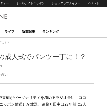
リティー
オールナイトニッポン
ショウアップナイター
イベント
ライフ
新着記事
ランキング
丁に！？
前の成人式でパンツ一丁に！？
21
お笑い
田中直樹がパーソナリティを務めるラジオ番組「ココ
（ニッポン放送）が放送。遠藤と田中は27年前に2人