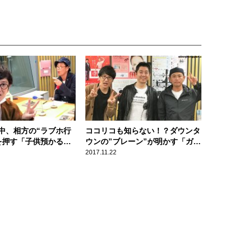
中、相方の“ラブホ行
ココリコも知らない！？ダウンタ
を押す「子供預かる
ウンの”ブレーン”が明かす「ガキ
使」の裏側
2017.11.22