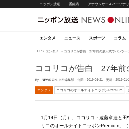
ニッポン放送
番組表
アナウンサー＆パーソナ
エンタメ
ニュース
スポーツ
コラム
TOP
エンタメ
ココリコが告白 27年前の成人式でパンツ一
ココリコが告白 27年
2019-01-21
2019-01-
By -
NEWS ONLINE 編集部
公開：
更新：
エンタメ
ココリコのオールナイトニッポンPremium
1月14日（月）、ココリコ・遠藤章造と
リコのオールナイトニッポンPremium」