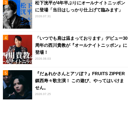
松下洸平が4年半ぶりにオールナイトニッポン
に登場「当日はしっかり仕上げて臨みます」
2026.07.31
「いつでも肩は温まっております」デビュー30
周年の西川貴教が『オールナイトニッポン』に
登場！
2026.08.03
『だぁれかさんとアソぼ？』FRUITS ZIPPER
鎮西寿々歌主演！ この遊び、やってはいけま
せん。
2026.07.25