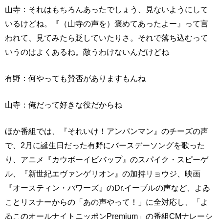
山寺：それはもちろんあったでしょう、見ないようにして
いるけどね。『（山寺の声を）褒めてあったよー』って言
われて、見てみたら貶していたりさ。それで落ち込むって
いうのはよくあるね。敵うわけないんだけどね
有野：何やっても賛否がありますもんね
山寺：俺だって好きな役だからね
ほか番組では、『それいけ！アンパンマン』のチーズの声
で、2月に誕生日だった有野にバースデーソングを歌った
り、アニメ『カウボーイビバップ』のスパイク・スピーゲ
ル、『新世紀エヴァンゲリオン』の加持リョウジ、映画
『オースティン・パワーズ』のDr.イーブルの声など、よゐ
ことリスナーからの「あの声やって！」に全対応し、「よ
ゐこのオールナイトニッポンPremium」の番組CMナレーシ