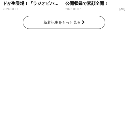
ドが生登場！『ラジオビバリ
公開収録で素顔全開！
ー昼ズ』
2026.08.07
2026.08.07
AD
新着記事をもっと見る