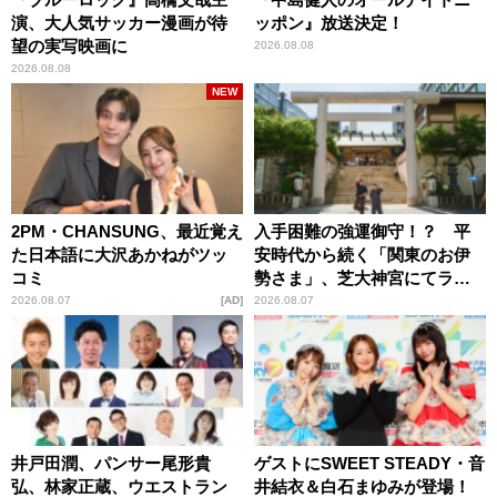
演、大人気サッカー漫画が待
ッポン』放送決定！
望の実写映画に
2026.08.08
2026.08.08
NEW
2PM・CHANSUNG、最近覚え
入手困難の強運御守！？ 平
た日本語に大沢あかねがツッ
安時代から続く「関東のお伊
コミ
勢さま」、芝大神宮にてラン
パンプスが合格祈願！
2026.08.07
AD
2026.08.07
井戸田潤、パンサー尾形貴
ゲストにSWEET STEADY・音
弘、林家正蔵、ウエストラン
井結衣＆白石まゆみが登場！