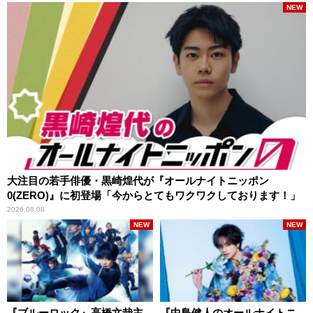
NEW
大注目の若手俳優・黒崎煌代が『オールナイトニッポン
0(ZERO)』に初登場「今からとてもワクワクしております！」
2026.08.08
NEW
NEW
『ブルーロック』高橋文哉主
『中島健人のオールナイトニ