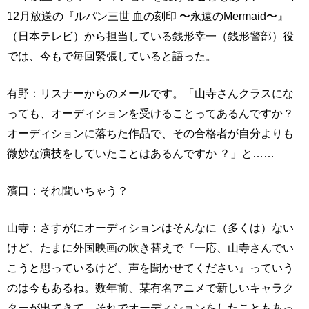
12月放送の『ルパン三世 血の刻印 〜永遠のMermaid〜』
（日本テレビ）から担当している銭形幸一（銭形警部）役
では、今もで毎回緊張していると語った。
有野：リスナーからのメールです。「山寺さんクラスにな
っても、オーディションを受けることってあるんですか？
オーディションに落ちた作品で、その合格者が自分よりも
微妙な演技をしていたことはあるんですか ？」と……
濱口：それ聞いちゃう？
山寺：さすがにオーディションはそんなに（多くは）ない
けど、たまに外国映画の吹き替えで『一応、山寺さんでい
こうと思っているけど、声を聞かせてください』っていう
のは今もあるね。数年前、某有名アニメで新しいキャラク
ターが出てきて、それでオーディションをしたこともあっ