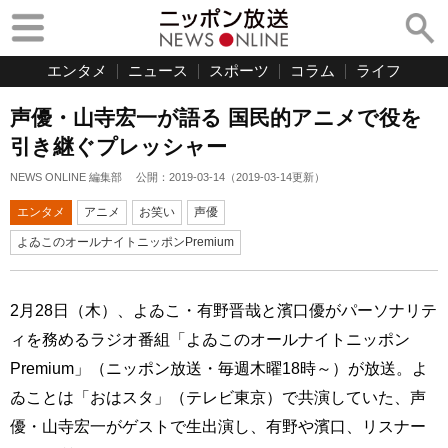
エンタメ
ニュース
スポーツ
コラム
ライフ
声優・山寺宏一が語る 国民的アニメで役を
引き継ぐプレッシャー
NEWS ONLINE 編集部
公開：
2019-03-14
（
2019-03-14
更新）
エンタメ
アニメ
お笑い
声優
よゐこのオールナイトニッポンPremium
2月28日（木）、よゐこ・有野晋哉と濱口優がパーソナリテ
ィを務めるラジオ番組「よゐこのオールナイトニッポン
Premium」（ニッポン放送・毎週木曜18時～）が放送。よ
ゐことは「おはスタ」（テレビ東京）で共演していた、声
優・山寺宏一がゲストで生出演し、有野や濱口、リスナー