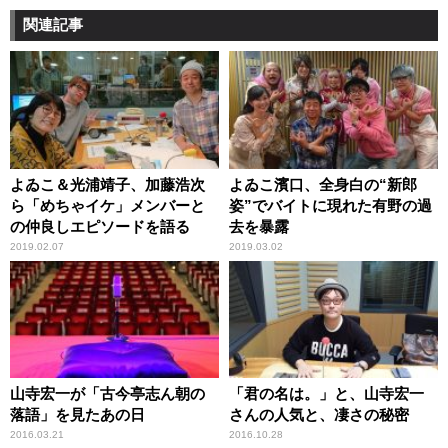
関連記事
よゐこ＆光浦靖子、加藤浩次
よゐこ濱口、全身白の“新郎
ら「めちゃイケ」メンバーと
姿”でバイトに現れた有野の過
の仲良しエピソードを語る
去を暴露
2019.02.07
2019.03.02
山寺宏一が「古今亭志ん朝の
「君の名は。」と、山寺宏一
落語」を見たあの日
さんの人気と、凄さの秘密
2016.03.21
2016.10.28