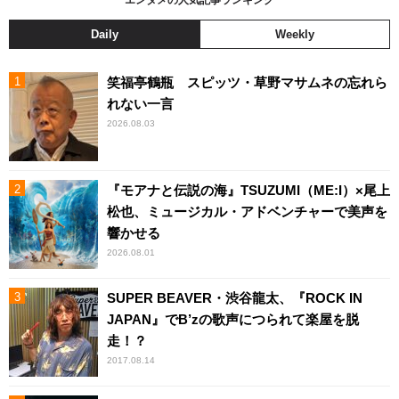
Daily
Weekly
笑福亭鶴瓶 スピッツ・草野マサムネの忘れら
れない一言
2026.08.03
『モアナと伝説の海』TSUZUMI（ME:I）×尾上
松也、ミュージカル・アドベンチャーで美声を
響かせる
2026.08.01
SUPER BEAVER・渋谷龍太、『ROCK IN
JAPAN』でB’zの歌声につられて楽屋を脱
走！？
2017.08.14