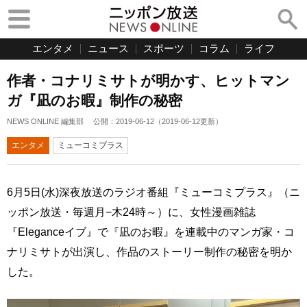
エンタメ
ニュース
スポーツ
コラム
ライフ
作者・コナリミサトが明かす、ヒットマン
ガ『凪のお暇』制作の秘密
NEWS ONLINE 編集部
公開：
2019-06-12
（
2019-06-12
更新）
エンタメ
ミューコミプラス
6月5日(水)深夜放送のラジオ番組『ミューコミプラス』（ニ
ッポン放送・毎週月−木24時～）に、女性漫画雑誌
『Eleganceイブ』で『凪のお暇』を連載中のマンガ家・コ
ナリミサトが出演し、作品のストーリー制作の秘密を明か
した。