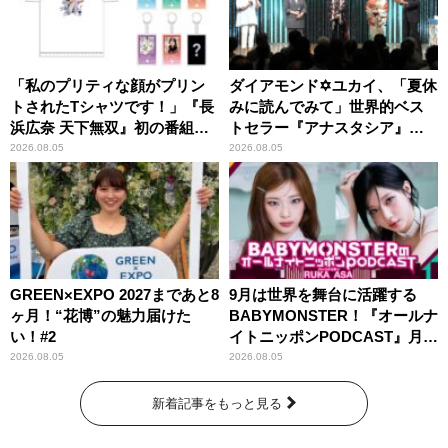
「私のプリティな顔がプリン
ダイアモンド✡ユカイ、「夏休
トされたTシャツです！」『長
みに読んでみて」世界的ベス
浜広奈 天下無双』初の番組グ
トセラー『アナスタシア』を
ッズ発売
紹介
2026.08.05
2026.08.05
GREEN×EXPO 2027まであと8
9月は世界を舞台に活躍する
ヶ月！“花博”の魅力届けた
BABYMONSTER！『オールナ
い！#2
イトニッポンPODCAST』月替
わりパーソナリティ
2026.08.05
2026.08.05
新着記事をもっと見る