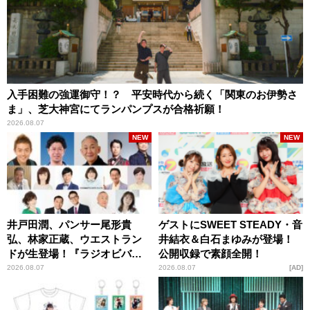
入手困難の強運御守！？ 平安時代から続く「関東のお伊勢さ
ま」、芝大神宮にてランパンプスが合格祈願！
2026.08.07
NEW
NEW
井戸田潤、パンサー尾形貴
ゲストにSWEET STEADY・音
弘、林家正蔵、ウエストラン
井結衣＆白石まゆみが登場！
ドが生登場！『ラジオビバリ
公開収録で素顔全開！
ー昼ズ』
2026.08.07
2026.08.07
AD