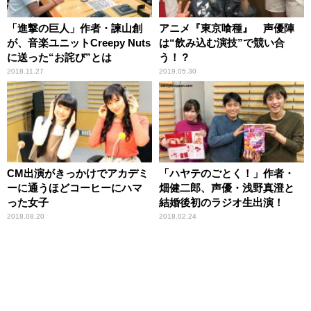
「進撃の巨人」作者・諫山創
アニメ『東京喰種』 声優陣
が、音楽ユニットCreepy Nuts
は“飲み込む演技”で競い合
に送った“お詫び”とは
う！？
2018.11.27
2019.05.30
CM出演がきっかけでアカデミ
「ハヤテのごとく！」作者・
ーに通うほどコーヒーにハマ
畑健二郎、声優・浅野真澄と
った女子
結婚後初のラジオ生出演！
2018.08.20
2018.02.24