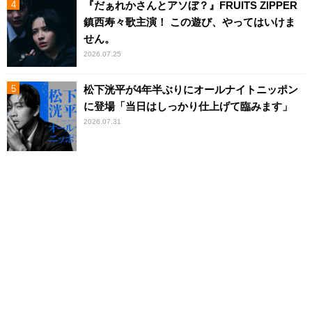
『だぁれかさんとアソぼ？』FRUITS ZIPPER
鎮西寿々歌主演！ この遊び、やってはいけま
せん。
2026.07.25
松下洸平が4年半ぶりにオールナイトニッポン
に登場「当日はしっかり仕上げて臨みます」
2026.07.31