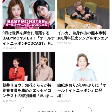
9月は世界を舞台に活躍する
イルカ、自身作曲の熊本市制
BABYMONSTER！『オールナ
100周年記念ソングをオンエア
イトニッポンPODCAST』月替
2026.08.04
わりパーソナリティ
2026.08.05
朝井リョウ、知花くららが特
由紀さおりが14年ぶりに『オ
別審査員を務めたエッセイコ
ールナイトニッポン』に登
ンテストの特別番組「#いまあ
場！
なたに伝えたいこと」
2026.08.04
2026.08.04