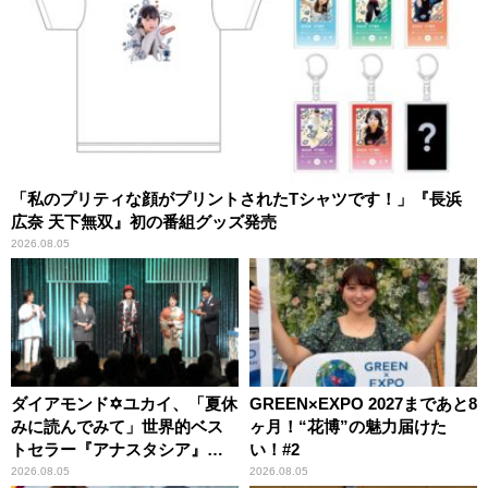
「私のプリティな顔がプリントされたTシャツです！」『長浜
広奈 天下無双』初の番組グッズ発売
2026.08.05
ダイアモンド✡ユカイ、「夏休
GREEN×EXPO 2027まであと8
みに読んでみて」世界的ベス
ヶ月！“花博”の魅力届けた
トセラー『アナスタシア』を
い！#2
紹介
2026.08.05
2026.08.05