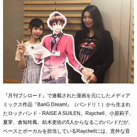
『月刊ブシロード』で連載された漫画を元にしたメディア
ミックス作品『BanG Dream!』（バンドリ！）から生まれ
たロックバンド・RAISE A SUILEN。Raychell、小原莉子、
夏芽、倉知玲鳳、紡木吏佐の5人からなるこのバンドだが、
ベースとボーカルを担当しているRaychellには、意外な音