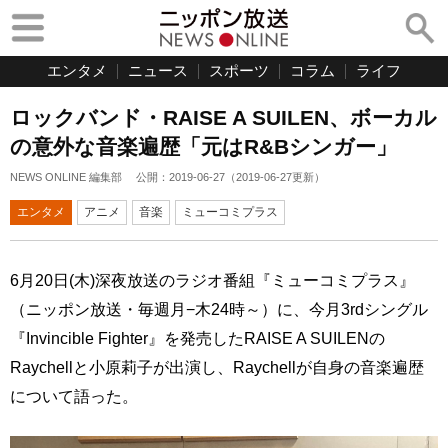
エンタメ
ニュース
スポーツ
コラム
ライフ
ロックバンド・RAISE A SUILEN、ボーカル
の意外な音楽遍歴「元はR&Bシンガー」
NEWS ONLINE 編集部
公開：
2019-06-27
（
2019-06-27
更新）
エンタメ
アニメ
音楽
ミューコミプラス
6月20日(木)深夜放送のラジオ番組『ミューコミプラス』
（ニッポン放送・毎週月−木24時～）に、今月3rdシングル
『Invincible Fighter』を発売したRAISE A SUILENの
Raychellと小原莉子が出演し、Raychellが自身の音楽遍歴
について語った。