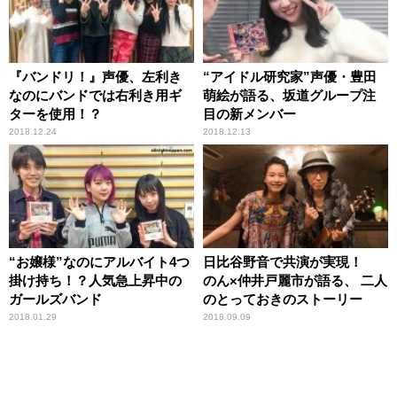
『バンドリ！』声優、左利き
“アイドル研究家”声優・豊田
なのにバンドでは右利き用ギ
萌絵が語る、坂道グループ注
ターを使用！？
目の新メンバー
2018.12.24
2018.12.13
“お嬢様”なのにアルバイト4つ
日比谷野音で共演が実現！
掛け持ち！？人気急上昇中の
のん×仲井戸麗市が語る、 二人
ガールズバンド
のとっておきのストーリー
2018.01.29
2018.09.09