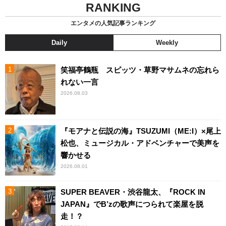
RANKING
エンタメの人気記事ランキング
Daily
Weekly
笑福亭鶴瓶 スピッツ・草野マサムネの忘れら
れない一言
2026.08.03
『モアナと伝説の海』TSUZUMI（ME:I）×尾上
松也、ミュージカル・アドベンチャーで美声を
響かせる
2026.08.01
SUPER BEAVER・渋谷龍太、『ROCK IN
JAPAN』でB’zの歌声につられて楽屋を脱
走！？