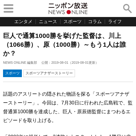
エンタメ
ニュース
スポーツ
コラム
ライフ
巨人で通算1000勝を挙げた監督は、川上
（1066勝）、原（1000勝）～もう1人は誰
か？
NEWS ONLINE 編集部
公開：
2019-08-01
（
2019-08-01
更新）
スポーツ
スポーツアナザーストーリー
話題のアスリートの隠された物語を探る「スポーツアナザ
ーストーリー」。今回は、7月30日に行われた広島戦で、監
督通算1000勝を達成した、巨人・原辰徳監督にまつわるエ
ピソードを取り上げる。