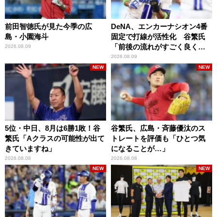
前田智徳氏が見た今季の広
DeNA、エンカーナシオン4番
島・小園海斗
固定で打線が活性化 谷繁氏
「前後の流れがすごく良くな
2026.08.09
りましたね」
2026.08.09
NEW
NEW
5位・中日、8月は6勝1敗！谷
谷繁氏、広島・斉藤優汰のス
繁氏「Aクラスの可能性が出て
トレートを評価も「ひとつ気
きていますね」
になることが…」
2026.08.08
2026.08.08
NEW
NEW