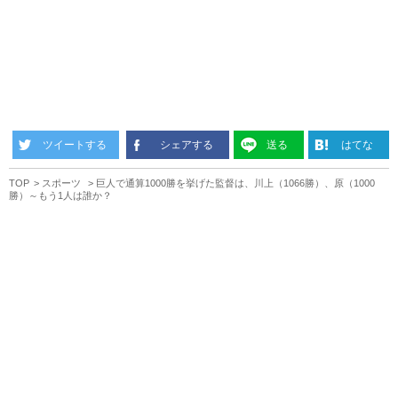
ツイートする
シェアする
送る
はてな
TOP
スポーツ
巨人で通算1000勝を挙げた監督は、川上（1066勝）、原（1000
勝）～もう1人は誰か？