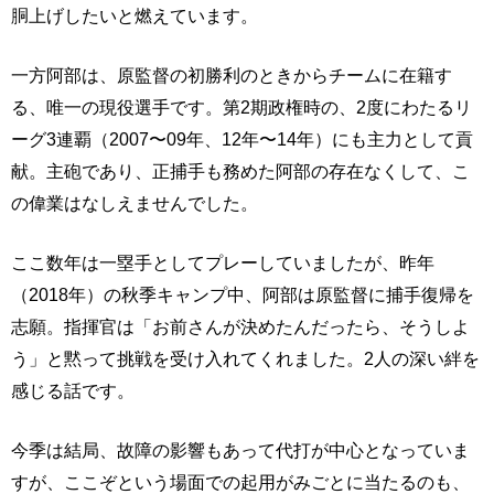
胴上げしたいと燃えています。
一方阿部は、原監督の初勝利のときからチームに在籍す
る、唯一の現役選手です。第2期政権時の、2度にわたるリ
ーグ3連覇（2007〜09年、12年〜14年）にも主力として貢
献。主砲であり、正捕手も務めた阿部の存在なくして、こ
の偉業はなしえませんでした。
ここ数年は一塁手としてプレーしていましたが、昨年
（2018年）の秋季キャンプ中、阿部は原監督に捕手復帰を
志願。指揮官は「お前さんが決めたんだったら、そうしよ
う」と黙って挑戦を受け入れてくれました。2人の深い絆を
感じる話です。
今季は結局、故障の影響もあって代打が中心となっていま
すが、ここぞという場面での起用がみごとに当たるのも、