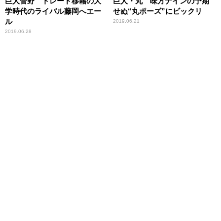
巨人菅野 トレード移籍の大
巨人・丸 味方ナインの予期
学時代のライバル藤岡へエー
せぬ“丸ポーズ”にビックリ
ル
2019.06.21
2019.06.28