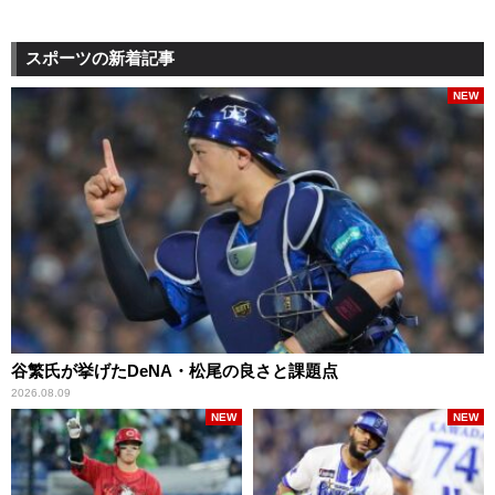
スポーツの新着記事
NEW
谷繁氏が挙げたDeNA・松尾の良さと課題点
2026.08.09
NEW
NEW