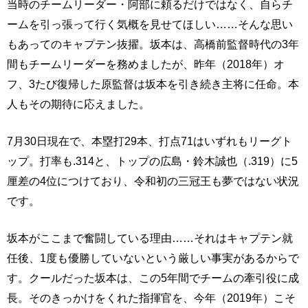
当時のチームリーダー・阿部に頼るだけではなく、自らチ
ームを引っ張って行く気概を見せてほしい……そんな思い
もあってのキャプテン抜擢。坂本は、高橋前監督時代の3年
間もチームリーダーを務めましたが、昨年（2018年）オ
フ、3たび復帰した原監督は坂本を引き続き主将に任命。本
人もその期待に応えました。
7月30日現在で、本塁打29本、打点71はいずれもリーグト
ップ。打率も.314と、トップの広島・鈴木誠也（.319）に5
厘差の4位につけており、令和初の三冠王も夢ではない状況
です。
坂本がここまで奮闘している理由……それはキャプテン就
任後、1度も優勝していないという厳しい事実があるからで
す。クールだった坂本は、この5年間でチームの牽引役に成
長。そのきっかけをくれた指揮官を、今年（2019年）こそ