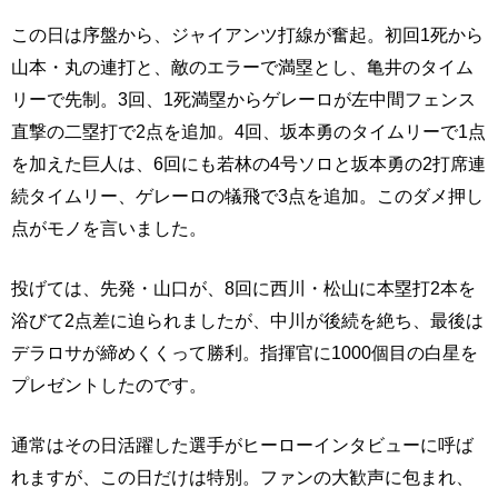
この日は序盤から、ジャイアンツ打線が奮起。初回1死から
山本・丸の連打と、敵のエラーで満塁とし、亀井のタイム
リーで先制。3回、1死満塁からゲレーロが左中間フェンス
直撃の二塁打で2点を追加。4回、坂本勇のタイムリーで1点
を加えた巨人は、6回にも若林の4号ソロと坂本勇の2打席連
続タイムリー、ゲレーロの犠飛で3点を追加。このダメ押し
点がモノを言いました。
投げては、先発・山口が、8回に西川・松山に本塁打2本を
浴びて2点差に迫られましたが、中川が後続を絶ち、最後は
デラロサが締めくくって勝利。指揮官に1000個目の白星を
プレゼントしたのです。
通常はその日活躍した選手がヒーローインタビューに呼ば
れますが、この日だけは特別。ファンの大歓声に包まれ、