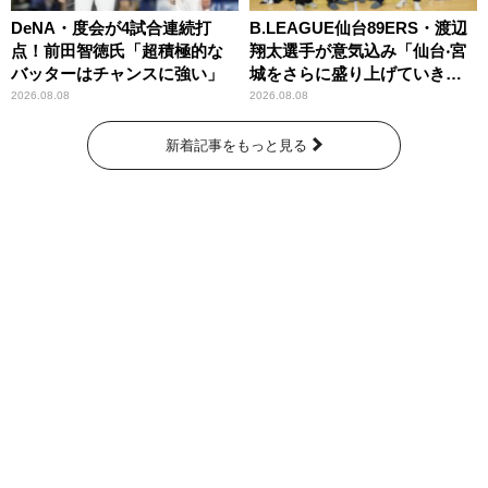
DeNA・度会が4試合連続打
B.LEAGUE仙台89ERS・渡辺
点！前田智徳氏「超積極的な
翔太選手が意気込み「仙台‧宮
バッターはチャンスに強い」
城をさらに盛り上げていきた
いです」
2026.08.08
2026.08.08
新着記事をもっと見る