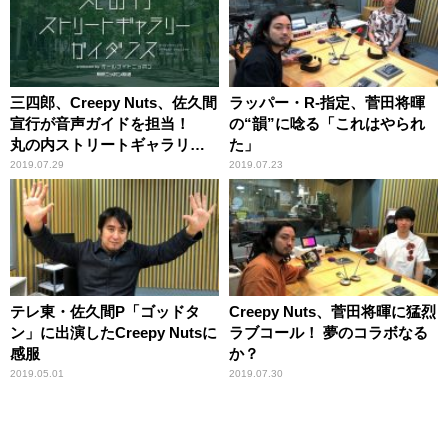
三四郎、Creepy Nuts、佐久間
ラッパー・R-指定、菅田将暉
宣行が音声ガイドを担当！
の“韻”に唸る「これはやられ
丸の内ストリートギャラリー
た」
とオールナイトニッポンが初
2019.07.29
2019.07.23
コラボ！
テレ東・佐久間P「ゴッドタ
Creepy Nuts、菅田将暉に猛烈
ン」に出演したCreepy Nutsに
ラブコール！ 夢のコラボなる
感服
か？
2019.05.01
2019.07.30