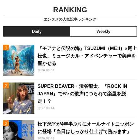
RANKING
エンタメの人気記事ランキング
Daily
Weekly
『モアナと伝説の海』TSUZUMI（ME:I）×尾上
松也、ミュージカル・アドベンチャーで美声を
響かせる
2026.08.01
SUPER BEAVER・渋谷龍太、『ROCK IN
JAPAN』でB’zの歌声につられて楽屋を脱
走！？
2017.08.14
松下洸平が4年半ぶりにオールナイトニッポン
に登場「当日はしっかり仕上げて臨みます」
2026.07.31