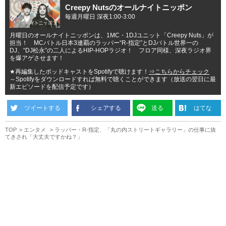
Creepy Nutsのオールナイトニッポン
毎週月曜日 深夜1:00-3:00
月曜日のオールナイトニッポンは、1MC・1DJユニット「Creepy Nuts」が
担当！ MCバトル日本3連覇のラッパー“R-指定”とDJバトル世界一の
DJ、“DJ松永”の二人によるHIP-HOPラジオ！ フロア同様、深夜ラジオ界
を爆アゲさせます！
★再編集したポッドキャストをSpotifyで聴けます！
⇒こちらからチェック
～Spotifyをダウンロードすれば無料で聴くことができます（放送の翌日に最
新エピソードを配信予定です）
ツイートする
シェアする
送る
はてな
TOP
エンタメ
ラッパー・R-指定、「丸の内ストリートギャラリー」の仕事に抜
てきされ「大丈夫ですかね？」