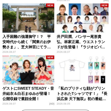
2026.08.07
AD
NEW
NEW
入手困難の強運御守！？ 平
井戸田潤、パンサー尾形貴
安時代から続く「関東のお伊
弘、林家正蔵、ウエストラン
勢さま」、芝大神宮にてラン
ドが生登場！『ラジオビバリ
パンプスが合格祈願！
ー昼ズ』
2026.08.07
2026.08.07
NEW
ゲストにSWEET STEADY・音
「私のプリティな顔がプリン
井結衣＆白石まゆみが登場！
トされたTシャツです！」『長
公開収録で素顔全開！
浜広奈 天下無双』初の番組グ
ッズ発売
2026.08.07
AD
2026.08.05