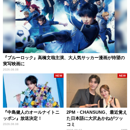
『ブルーロック』高橋文哉主演、大人気サッカー漫画が待望の
実写映画に
2026.08.08
NEW
NEW
『中島健人のオールナイトニ
2PM・CHANSUNG、最近覚え
ッポン』放送決定！
た日本語に大沢あかねがツッ
コミ
2026.08.08