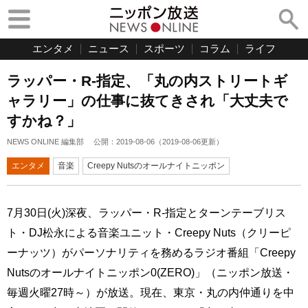
エンタメ
ニュース
スポーツ
コラム
ライフ
ラッパー・R-指定、「丸の内ストリートギ
ャラリー」の仕事に抜てきされ「大丈夫で
すかね？」
NEWS ONLINE 編集部
公開：
2019-08-06
（
2019-08-06
更新）
エンタメ
音楽
Creepy Nutsのオールナイトニッポン
7月30日(火)深夜、ラッパー・R-指定とターンテーブリス
ト・DJ松永による音楽ユニット・Creepy Nuts（クリーピ
ーナッツ）がパーソナリティを務めるラジオ番組「Creepy
Nutsのオールナイトニッポン0(ZERO)」（ニッポン放送・
毎週火曜27時～）が放送。現在、東京・丸の内仲通りを中