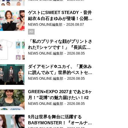
ゲストにSWEET STEADY・音井
結衣＆白石まゆみが登場！公開収
録で素顔全開！
NEWS ONLINE編集部
2026.08.07
AD
「私のプリティな顔がプリントさ
れたTシャツです！」『長浜広奈
天下無双』初の番組グッズ発売
NEWS ONLINE 編集部
2026.08.05
ダイアモンド✡ユカイ、「夏休み
に読んでみて」世界的ベストセラ
ー『アナスタシア』を紹介
NEWS ONLINE 編集部
2026.08.05
GREEN×EXPO 2027まであと8ヶ
月！“花博”の魅力届けたい！#2
NEWS ONLINE 編集部
2026.08.05
9月は世界を舞台に活躍する
BABYMONSTER！『オールナイ