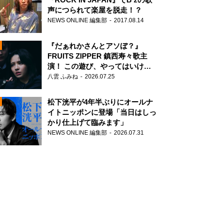
声につられて楽屋を脱走！？
NEWS ONLINE 編集部
2017.08.14
『だぁれかさんとアソぼ？』
FRUITS ZIPPER 鎮西寿々歌主
演！ この遊び、やってはいけま
せん。
八雲 ふみね
2026.07.25
N
松下洸平が4年半ぶりにオールナ
イトニッポンに登場「当日はしっ
かり仕上げて臨みます」
NEWS ONLINE 編集部
2026.07.31
N