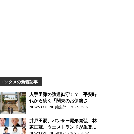
エンタメの新着記事
入手困難の強運御守！？ 平安時
代から続く「関東のお伊勢さ
ま」、芝大神宮にてランパンプス
NEWS ONLINE 編集部
2026.08.07
が合格祈願！
井戸田潤、パンサー尾形貴弘、林
家正蔵、ウエストランドが生登
場！『ラジオビバリー昼ズ』
NEWS ONLINE 編集部
2026.08.07