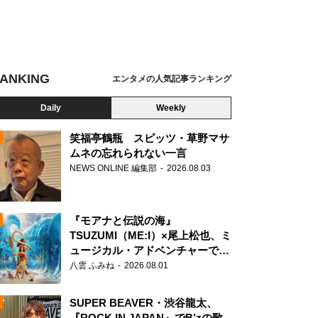
ANKING
エンタメの人気記事ランキング
Daily
Weekly
笑福亭鶴瓶 スピッツ・草野マサ
ムネの忘れられない一言
NEWS ONLINE 編集部
2026.08.03
N
『モアナと伝説の海』
TSUZUMI（ME:I）×尾上松也、ミ
ュージカル・アドベンチャーで美
声を響かせる
八雲 ふみね
2026.08.01
SUPER BEAVER・渋谷龍太、
『ROCK IN JAPAN』でB’zの歌