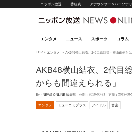
ニッポン放送
番組表
アナウンサー＆パーソナ
エンタメ
ニュース
スポーツ
コラム
TOP
エンタメ
AKB48横山結衣、2代目総監督・横山由依と
AKB48横山結衣、2代
からも間違えられる」
2019-08-21
2019-08-
By -
NEWS ONLINE 編集部
公開：
更新：
エンタメ
ミューコミプラス
アイドル
音楽