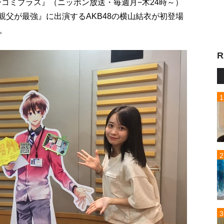
ューコミプラス』（ニッポン放送・毎週月−木24時～）
の親父が最強』に出演するAKB48の横山結衣が初登場
。
R