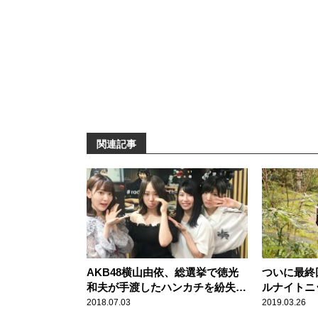
関連記事
AKB48横山由依、総選挙で徳光
ついに最終
和夫が手渡したハンカチを紛失
ルナイトニ
「置いてきてしもうた…」
み・柏木由
2018.07.03
2019.03.26
莉乃・宮崎