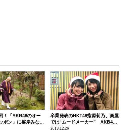
回！「AKB48のオー
卒業発表のHKT48指原莉乃、楽屋
ッポン」に峯岸みな
では“ムードメーカー” AKB48
紀・大家志津香・指原
総監督が魅力語る
2018.12.26
美穂・横山由依・向井