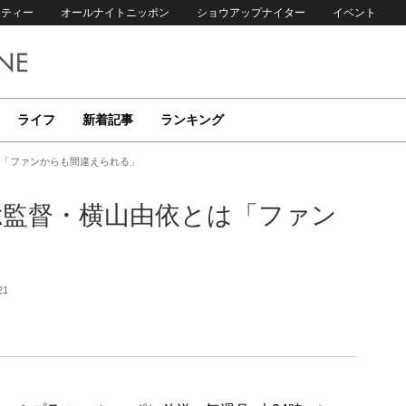
リティー
オールナイトニッポン
ショウアップナイター
イベント
ライフ
新着記事
ランキング
は「ファンからも間違えられる」
目総監督・横山由依とは「ファン
21