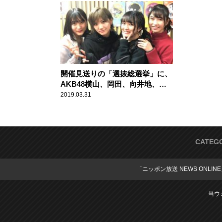
地美音が生
開催見送りの「選抜総選挙」に、
AKB48横山、岡田、向井地、福
岡が心境語る
2019.03.31
CATEG
「ニッポン放送 NEWS ONLIN
当ウ