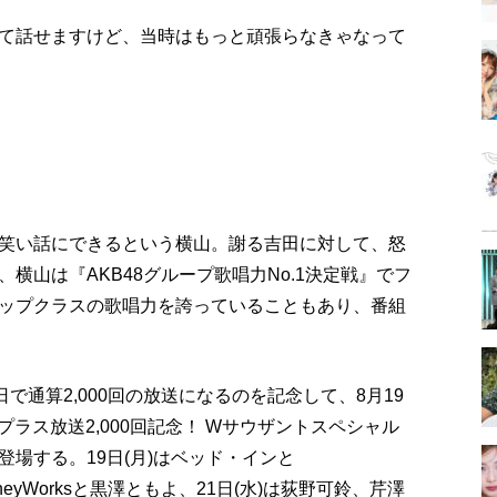
て話せますけど、当時はもっと頑張らなきゃなって
笑い話にできるという横山。謝る吉田に対して、怒
横山は『AKB48グループ歌唱力No.1決定戦』でフ
ップクラスの歌唱力を誇っていることもあり、番組
で通算2,000回の放送になるのを記念して、8月19
ミプラス放送2,000回記念！ Wサウザントスペシャル
場する。19日(月)はベッド・インと
h HoneyWorksと黒澤ともよ、21日(水)は荻野可鈴、芹澤