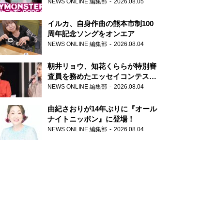
トニッポンPODCAST』月替わり
NEWS ONLINE 編集部
2026.08.05
パーソナリティ
イルカ、自身作曲の熊本市制100
周年記念ソングをオンエア
NEWS ONLINE 編集部
2026.08.04
朝井リョウ、知花くららが特別審
査員を務めたエッセイコンテスト
の特別番組「#いまあなたに伝え
NEWS ONLINE 編集部
2026.08.04
たいこと」
由紀さおりが14年ぶりに『オール
ナイトニッポン』に登場！
NEWS ONLINE 編集部
2026.08.04