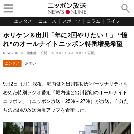
エンタメ
ニュース
スポーツ
コラム
ライフ
ホリケン＆出川「年に2回やりたい！」 “憧
れ”のオールナイトニッポン特番増発希望
NEWS ONLINE 編集部
公開：
2019-09-09
（
2019-09-09
更新）
エンタメ
お笑い
9月2日（月）深夜、堀内健と出川哲朗がパーソナリティを
務めた特別ラジオ番組「堀内健と出川哲朗のオールナイト
ニッポン」（ニッポン放送・25時～27時）が放送。自分た
ちの番組の放送頻度アップを希望した。