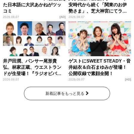
た日本語に大沢あかねがツッ
安時代から続く「関東のお伊
コミ
勢さま」、芝大神宮にてラン
パンプスが合格祈願！
2026.08.07
AD
2026.08.07
井戸田潤、パンサー尾形貴
ゲストにSWEET STEADY・音
弘、林家正蔵、ウエストラン
井結衣＆白石まゆみが登場！
ドが生登場！『ラジオビバリ
公開収録で素顔全開！
ー昼ズ』
2026.08.07
2026.08.07
AD
新着記事をもっと見る