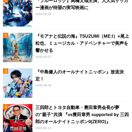
『ブルーロック』高橋文哉主演、大人気サッカ
ー漫画が待望の実写映画に
2026.08.08
『モアナと伝説の海』TSUZUMI（ME:I）×尾上
松也、ミュージカル・アドベンチャーで美声を
響かせる
2026.08.01
『中島健人のオールナイトニッポン』放送決
定！
2026.08.08
三四郎とトヨタ自動車・豊田章男会長が夢
の“親子”共演 『vs豊田章男 supported by 三四
郎のオールナイトニッポン0(ZERO)』
2026.06.13