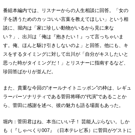
番組本編内では、リスナーからの人生相談に回答。「女の
子を誘うためのカッコいい言葉を教えてほしい」という相
談に、堀内は「家に珍しい動物がいるから見に来な
い？」、出川は「俺は『抱きたい！』って言っちゃいま
す。俺、ほんと駆け引きしないのよ」と回答。他にも、キ
スをするタイミングに対して出川が「自分がキスしたいと
思った時がタイミングだ！」とリスナーに指南するなど、
珍回答ばかりが並んだ。
また、貴重な今回の“オールナイトニッポン”の枠は、レギュ
ラーパーソナリティである菅田将暉の“代演”であることか
ら、菅田に感謝を述べ、彼の魅力も語る場面もあった。
堀内：菅田君はね、本当にいい子！ 芸能人ぶらない。しか
も（『しゃべくり007』（日本テレビ系）に菅田がゲストに