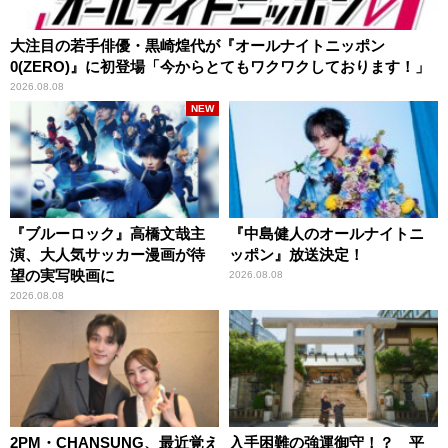
大注目の若手俳優・黒崎煌代が『オールナイトニッポン
0(ZERO)』に初登場「今からとてもワクワクしております！」
2026.08.08
NEW
『ブルーロック』高橋文哉主
『中島健人のオールナイトニ
演、大人気サッカー漫画が待
ッポン』放送決定！
望の実写映画に
2026.08.08
2026.08.08
2PM・CHANSUNG、最近覚え
入手困難の強運御守！？ 平