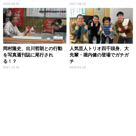
2018.06.02
2017.09.20
岡村隆史、出川哲朗との行動
人気芸人トリオ四千頭身、大
を写真週刊誌に尾行され
先輩・堀内健の登場でガチガ
る！？
チ
2017.12.30
2019.01.10