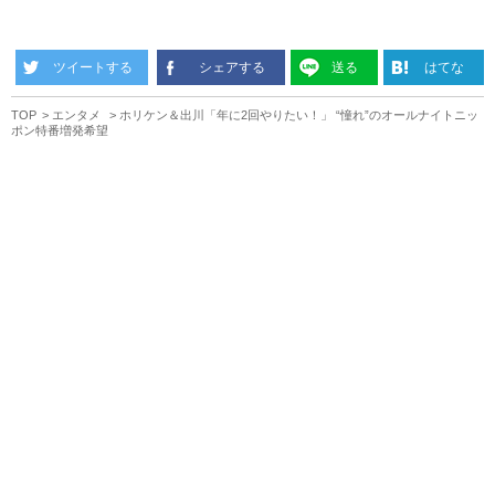
ツイートする
シェアする
送る
はてな
TOP
エンタメ
ホリケン＆出川「年に2回やりたい！」 “憧れ”のオールナイトニッ
ポン特番増発希望