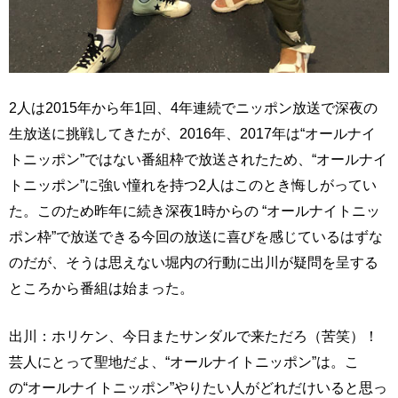
2人は2015年から年1回、4年連続でニッポン放送で深夜の
生放送に挑戦してきたが、2016年、2017年は“オールナイ
トニッポン”ではない番組枠で放送されたため、“オールナイ
トニッポン”に強い憧れを持つ2人はこのとき悔しがってい
た。このため昨年に続き深夜1時からの “オールナイトニッ
ポン枠”で放送できる今回の放送に喜びを感じているはずな
のだが、そうは思えない堀内の行動に出川が疑問を呈する
ところから番組は始まった。
出川：ホリケン、今日またサンダルで来ただろ（苦笑）！
芸人にとって聖地だよ、“オールナイトニッポン”は。こ
の“オールナイトニッポン”やりたい人がどれだけいると思っ