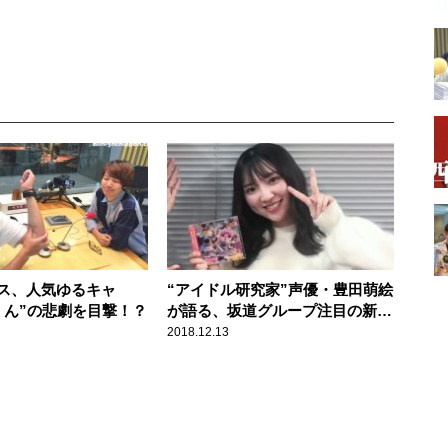
ス、人気ゆるキャ
“アイドル研究家”声優・豊田萌絵
くん”の悲劇を目撃！？
が語る、坂道グループ注目の新メ
ンバー
2018.12.13