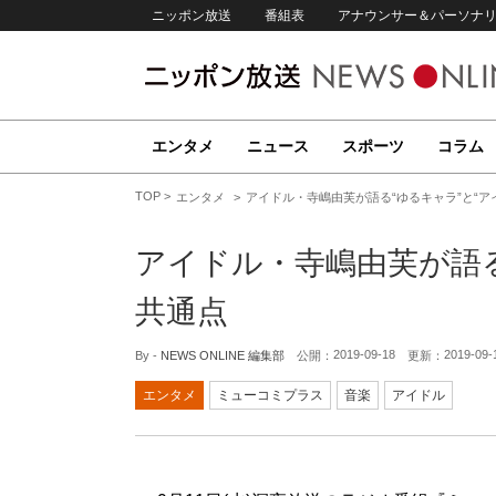
ニッポン放送
番組表
アナウンサー＆パーソナ
エンタメ
ニュース
スポーツ
コラム
TOP
エンタメ
アイドル・寺嶋由芙が語る“ゆるキャラ”と“ア
アイドル・寺嶋由芙が語る
共通点
2019-09-18
2019-09-
By -
NEWS ONLINE 編集部
公開：
更新：
エンタメ
ミューコミプラス
音楽
アイドル