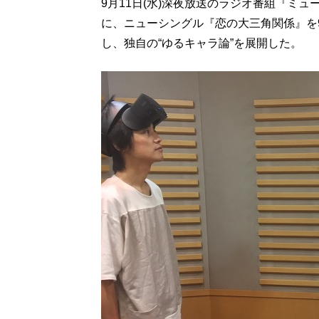
9月11日(水)深夜放送のラジオ番組『ミ
に、ニューシングル『恋の大三角関係』を9
し、独自の“ゆるキャラ論”を展開した。