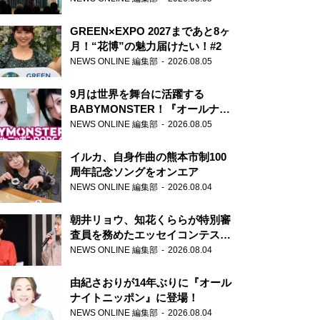
GREEN×EXPO 2027まであと8ヶ
月！“花博”の魅力届けたい！#2
NEWS ONLINE 編集部
2026.08.05
9月は世界を舞台に活躍する
BABYMONSTER！『オールナイ
トニッポンPODCAST』月替わり
NEWS ONLINE 編集部
2026.08.05
パーソナリティ
イルカ、自身作曲の熊本市制100
周年記念ソングをオンエア
NEWS ONLINE 編集部
2026.08.04
朝井リョウ、知花くららが特別審
査員を務めたエッセイコンテスト
の特別番組「#いまあなたに伝え
NEWS ONLINE 編集部
2026.08.04
たいこと」
由紀さおりが14年ぶりに『オール
ナイトニッポン』に登場！
NEWS ONLINE 編集部
2026.08.04