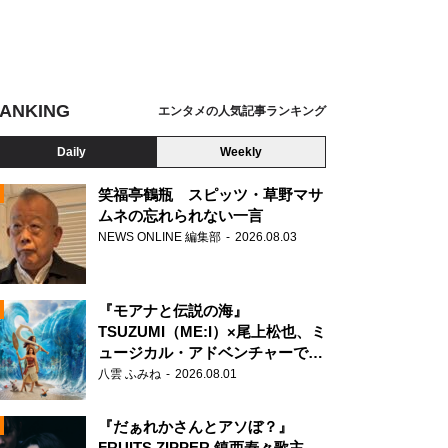
ANKING
エンタメの人気記事ランキング
Daily
Weekly
笑福亭鶴瓶 スピッツ・草野マサ
ムネの忘れられない一言
NEWS ONLINE 編集部
2026.08.03
N
『モアナと伝説の海』
TSUZUMI（ME:I）×尾上松也、ミ
ュージカル・アドベンチャーで美
声を響かせる
八雲 ふみね
2026.08.01
『だぁれかさんとアソぼ？』
FRUITS ZIPPER 鎮西寿々歌主