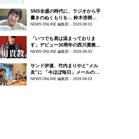
SNS全盛の時代に、ラジオから手
書きのぬくもりを… 鈴木杏樹の
直筆はがきが届く！
NEWS ONLINE 編集部
2026.08.03
『MUSIC10』こちら有楽町駅前
郵便局
「いつでも肩は温まっておりま
す」デビュー30周年の西川貴教が
『オールナイトニッポン』に登
NEWS ONLINE 編集部
2026.08.03
場！
サンド伊達、竹内まりやと”メル
友”に 「今ほぼ毎日」メールのや
り取り明かす
NEWS ONLINE 編集部
2026.08.03