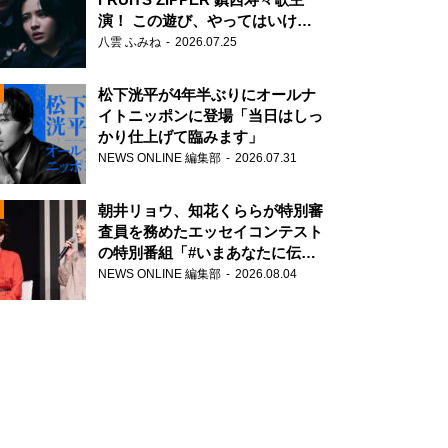
演！ この遊び、やってはいけま
せん。
八雲 ふみね
2026.07.25
松下洸平が4年半ぶりにオールナ
イトニッポンに登場「当日はしっ
かり仕上げて臨みます」
NEWS ONLINE 編集部
2026.07.31
N
朝井リョウ、知花くららが特別審
査員を務めたエッセイコンテスト
の特別番組「#いまあなたに伝え
たいこと」
NEWS ONLINE 編集部
2026.08.04
N