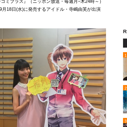
ューコミプラス』（ニッポン放送・毎週月−木24時～）
月18日(水)に発売するアイドル・寺嶋由芙が出演
R