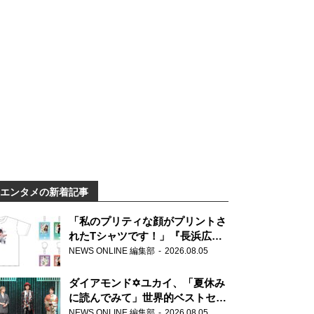
エンタメの新着記事
「私のプリティな顔がプリントさ
れたTシャツです！」『長浜広奈
天下無双』初の番組グッズ発売
NEWS ONLINE 編集部
2026.08.05
ダイアモンド✡ユカイ、「夏休み
に読んでみて」世界的ベストセラ
ー『アナスタシア』を紹介
NEWS ONLINE 編集部
2026.08.05